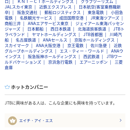
ロ]
ＫＮＴ－ＣＴホールディングス
クラブツーリズム
JALスカイ東京
近鉄エクスプレス
日本航空(客室乗務職新
卒)
阪急交通社
郵船ロジスティクス
東急電鉄
小田急
電鉄
名鉄観光サービス
成田国際空港
JR東海ツアーズ
商船三井
ANAエアサービス東京
ジェイアール東海パッセン
ジャーズ
日本郵船
西日本鉄道
北海道旅客鉄道
JTBト
ラベランド
ヤマトホールディングス
JTB首都圏
川崎汽
船
名古屋鉄道
ANAセールス
京阪ホールディングス
スカイマーク
ANA大阪空港
京王電鉄
佐川急便
近鉄
グループホールディングス
エス・ティー・ワールド
ANAウ
イングス
阪急阪神ホールディングス
西武鉄道
JTBワー
ルドバケーションズ
京浜急行電鉄
エアーニッポン
三菱
倉庫
ホットカンパニー
JTBに興味がある人は、こんな企業にも興味を持っています。
エイチ・アイ・エス
1