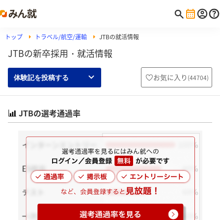
トップ
トラベル/航空/運輸
JTBの就活情報
JTBの新卒採用・就活情報
お気に入り
(
44704
)
体験記を投稿する
JTBの選考通過率