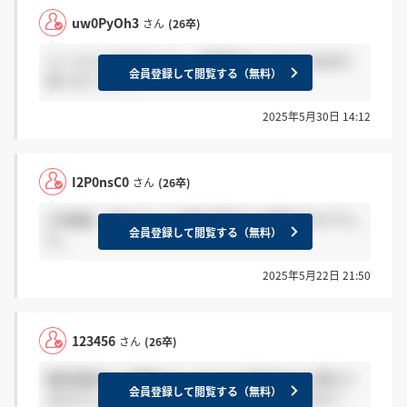
uw0PyOh3
さん
(26卒)
メールといわれました。 結果来ましたか？ 私まだ
会員登録して閲覧する（無料）
来てなくて、、
2025年5月30日 14:12
I2P0nsC0
さん
(26卒)
2次面接 落ちました 意味不明です 雑談ばかりでし
会員登録して閲覧する（無料）
た。
2025年5月22日 21:50
123456
さん
(26卒)
最終面接で、結果はメールでって言われたら落ちて
会員登録して閲覧する（無料）
るのでしょうか？電話でと言われた方いますか？