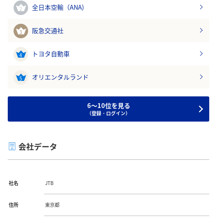
全日本空輸（ANA)
2
阪急交通社
3
トヨタ自動車
4
オリエンタルランド
5
6～10位を見る
（登録・ログイン）
会社データ
社名
JTB
住所
東京都