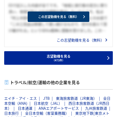
ESで記入した内容が全てです。「地域と旅行客の双方に寄り
添い、地域が抱える社会課題を解決したいからです。私は
この志望動機を見る（無料）
「村上木彫堆朱」という工芸品をつくる職人さんとのお話で
「この工芸品は修理して使い続けるもので、世代を超えて受
け継がれる」というSDGs精神に感銘を受けました。このよ
うな地域の価値との接点を旅行により増やしていくことで、
この志望動機を見る（無料）
旅行客に感動を与え、地域で得られる価値をさらに高めるこ
とで地方創生につなげたいと考えています。」旅行という切
り口から地方創生につなげたいという野心が一番の志望動機
志望動機を見る
（473件）
になります。
トラベル/航空/運輸の他の企業を見る
エイチ・アイ・エス
JTB
東海旅客鉄道（JR東海）
全日
本空輸（ANA)
日本航空（JAL）
西日本旅客鉄道（JR西日
本）
日本通運
ANAエアポートサービス
九州旅客鉄道
日本旅行
全日本空輸（客室乗務職）
東京地下鉄[東京メト