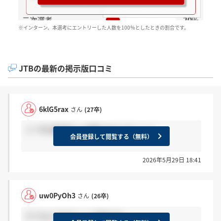
※インターン、本選考にエントリーした人数を100％としたときの割合です。
JTBの最新の掲示版口コミ
6klG5rax
さん
(27卒)
２７卒 結果来た⇒感謝 まだ⇒ホント？
会員登録して閲覧する（無料）
2026年5月29日 18:41
uw0PyOh3
さん
(26卒)
そうなんですか！？ 不安です、、