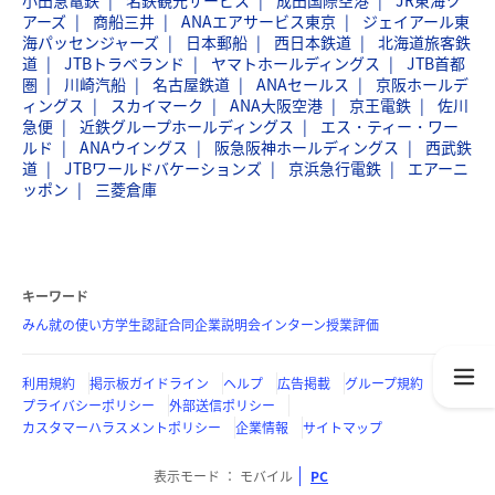
小田急電鉄
名鉄観光サービス
成田国際空港
JR東海ツ
アーズ
商船三井
ANAエアサービス東京
ジェイアール東
海パッセンジャーズ
日本郵船
西日本鉄道
北海道旅客鉄
道
JTBトラベランド
ヤマトホールディングス
JTB首都
圏
川崎汽船
名古屋鉄道
ANAセールス
京阪ホールデ
ィングス
スカイマーク
ANA大阪空港
京王電鉄
佐川
急便
近鉄グループホールディングス
エス・ティー・ワー
ルド
ANAウイングス
阪急阪神ホールディングス
西武鉄
道
JTBワールドバケーションズ
京浜急行電鉄
エアーニ
ッポン
三菱倉庫
キーワード
みん就の使い方
学生認証
合同企業説明会
インターン
授業評価
利用規約
掲示板ガイドライン
ヘルプ
広告掲載
グループ規約
プライバシーポリシー
外部送信ポリシー
カスタマーハラスメントポリシー
企業情報
サイトマップ
表示モード
モバイル
PC