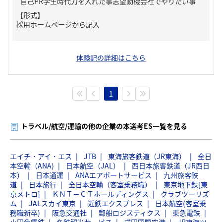
自己PR学生時代力を入れた事志望動機会社でやりたい事
【形式】
採用ホームページから記入
体験記の詳細はこちら
1
トラベル/航空/運輸の他の企業の本選考ES一覧を見る
エイチ・アイ・エス
JTB
東海旅客鉄道（JR東海）
全日
本空輸（ANA)
日本航空（JAL）
西日本旅客鉄道（JR西日
本）
日本通運
ANAエアポートサービス
九州旅客鉄
道
日本旅行
全日本空輸（客室乗務職）
東京地下鉄[東
京メトロ]
ＫＮＴ－ＣＴホールディングス
クラブツーリズ
ム
JALスカイ東京
近鉄エクスプレス
日本航空(客室乗
務職新卒)
阪急交通社
郵船ロジスティクス
東急電鉄