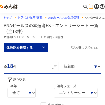
トップ
トラベル/航空/運輸
ANAセールスの就活情報
ANAセールス
ANAセールスの本選考ES・エントリーシート 一覧
（全18件）
本選考ES（エントリーシート）の設問・回答例
お気に入り
(
7737
)
体験記を投稿する
18
全
件
絞り込み
卒年
選考フェーズ
内定者のみ