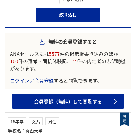
絞り込む
無料の会員登録すると
ANAセールスには
5577
件の掲示板書き込みのほか
100
件の選考・面接体験記、
74
件の内定者の志望動機
があります。
ログイン／会員登録
すると閲覧できます。
会員登録（無料）して閲覧する
16年卒
文系
男性
学校名
：
関西大学