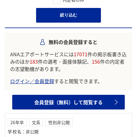
絞り込む
無料の会員登録すると
ANAエアポートサービスには
17071
件の掲示板書き込
みのほか
183
件の選考・面接体験記、
156
件の内定者
の志望動機があります。
ログイン／会員登録
すると閲覧できます。
会員登録（無料）して閲覧する
26年卒
文系
性別非公開
学校名
：
非公開