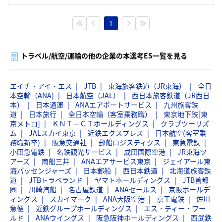
1
トラベル/航空/運輸の他の企業の本選考ES一覧を見る
エイチ・アイ・エス
JTB
東海旅客鉄道（JR東海）
全日
本空輸（ANA)
日本航空（JAL）
西日本旅客鉄道（JR西日
本）
日本通運
ANAエアポートサービス
九州旅客鉄
道
日本旅行
全日本空輸（客室乗務職）
東京地下鉄[東
京メトロ]
ＫＮＴ－ＣＴホールディングス
クラブツーリズ
ム
JALスカイ東京
近鉄エクスプレス
日本航空(客室乗
務職新卒)
阪急交通社
郵船ロジスティクス
東急電鉄
小田急電鉄
名鉄観光サービス
成田国際空港
JR東海ツ
アーズ
商船三井
ANAエアサービス東京
ジェイアール東
海パッセンジャーズ
日本郵船
西日本鉄道
北海道旅客鉄
道
JTBトラベランド
ヤマトホールディングス
JTB首都
圏
川崎汽船
名古屋鉄道
ANAセールス
京阪ホールデ
ィングス
スカイマーク
ANA大阪空港
京王電鉄
佐川
急便
近鉄グループホールディングス
エス・ティー・ワー
ルド
ANAウイングス
阪急阪神ホールディングス
西武鉄