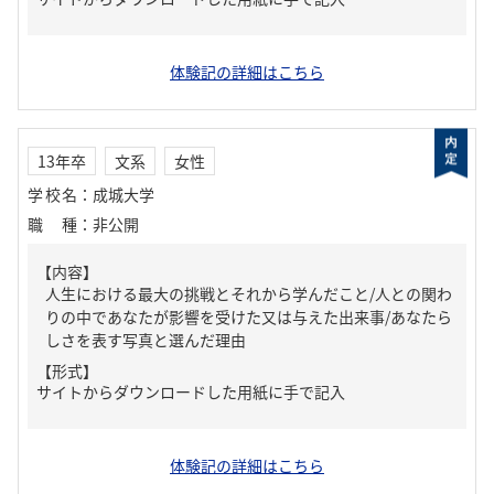
体験記の詳細はこちら
13年卒
文系
女性
学校名
：
成城大学
職種
：
非公開
【内容】
人生における最大の挑戦とそれから学んだこと/人との関わ
りの中であなたが影響を受けた又は与えた出来事/あなたら
しさを表す写真と選んだ理由
【形式】
サイトからダウンロードした用紙に手で記入
体験記の詳細はこちら