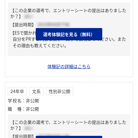
【この企業の選考で、エントリーシートの提出はありました
か？】
はい
【提出時期】
2023年06月下旬
【ESで聞かれた質問】
選考体験記を見る（無料）
自分をPRする内容を漢字一文字で表現してください。また
その理由も教えてください。
体験記の詳細はこちら
24年卒
文系
性別非公開
学校名
：
非公開
職種
：
非公開
【この企業の選考で、エントリーシートの提出はありました
か？】
はい
【提出時期】
2023年04月上旬