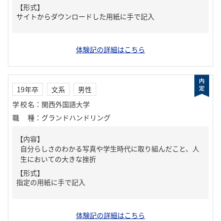
【形式】
サイトからダウンロードした用紙に手で記入
体験記の詳細はこちら
19年卒
文系
男性
学校名
：
関西外国語大学
職種
：
グランドハンドリング
【内容】
自分らしさのわかる写真や学生時代に取り組んだこと、人
生においての大きな挫折
【形式】
指定の用紙に手で記入
体験記の詳細はこちら