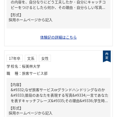
の内容を、自分なりにどう工夫したか・自分にキャッチコ
ピーをつけるとしたら何か、その理由・自分らしい写真...
【形式】
採用ホームページから記入
体験記の詳細はこちら
17年卒
文系
女性
学校名
：
桜美林大学
職種
：
旅客サービス部
【内容】
&#9332;なぜ旅客サービスorグランドハンドリングなのか
&#9333;普段のあなたを表現する写真&#9334;一言であなた
を表すキャッチフレーズ&#9335;その理由&#9336;学生時...
【形式】
採用ホームページから記入