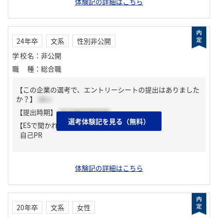
体験記の詳細はこちら
24年卒
文系
性別非公開
学校名
：
非公開
職種
：
総合職
【この企業の選考で、エントリーシートの提出はありました
か？】
はい
【提出時期】
2023年04月中旬
選考体験記を見る（無料）
【ESで聞かれた質問】
自己PR
体験記の詳細はこちら
20年卒
文系
女性