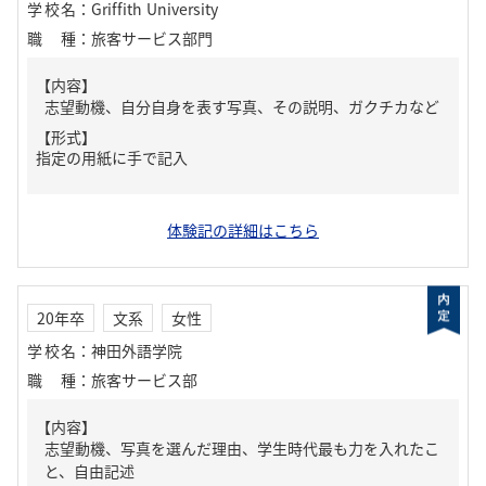
学校名
：
Griffith University
職種
：
旅客サービス部門
【内容】
志望動機、自分自身を表す写真、その説明、ガクチカなど
【形式】
指定の用紙に手で記入
体験記の詳細はこちら
20年卒
文系
女性
学校名
：
神田外語学院
職種
：
旅客サービス部
【内容】
志望動機、写真を選んだ理由、学生時代最も力を入れたこ
と、自由記述