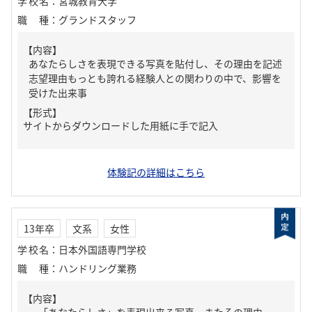
学校名
：
宮城教育大学
職種
：
グランドスタッフ
【内容】
あなたらしさを表現できる写真を貼付し、その理由を記述
志望理由もっとも誇れる経験人との関わりの中で、影響を
受けた出来事
【形式】
サイトからダウンロードした用紙に手で記入
体験記の詳細はこちら
13年卒
文系
女性
学校名
：
日本外国語専門学校
職種
：
ハンドリング業務
【内容】