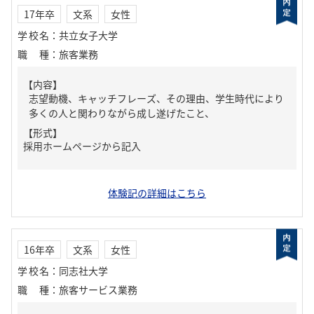
17年卒
文系
女性
学校名
：
共立女子大学
職種
：
旅客業務
【内容】
志望動機、キャッチフレーズ、その理由、学生時代により
多くの人と関わりながら成し遂げたこと、
【形式】
採用ホームページから記入
体験記の詳細はこちら
16年卒
文系
女性
学校名
：
同志社大学
職種
：
旅客サービス業務