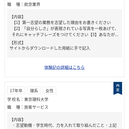
職種
：
航空業界
【内容】
【1】第一志望の業務を志望した理由をお書きください
【2】「自分らしさ」が表現されている写真を一枚あげて、
それにキャッチフレーズをつけてください【3】あなたが...
【形式】
サイトからダウンロードした用紙に手で記入
体験記の詳細はこちら
17年卒
理系
女性
学校名
：
東京理科大学
職種
：
旅客サービス
【内容】
・志望動機・学生時代、力を入れて取り組んだこと・上記