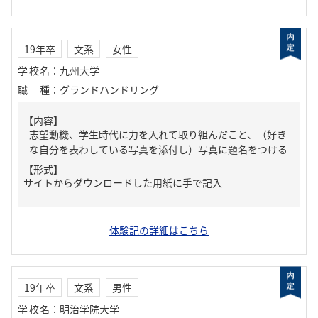
19年卒
文系
女性
学校名
：
九州大学
職種
：
グランドハンドリング
【内容】
志望動機、学生時代に力を入れて取り組んだこと、（好き
な自分を表わしている写真を添付し）写真に題名をつける
【形式】
サイトからダウンロードした用紙に手で記入
体験記の詳細はこちら
19年卒
文系
男性
学校名
：
明治学院大学