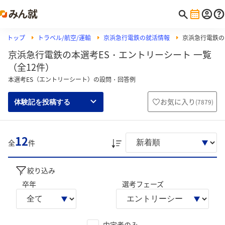
トップ
トラベル/航空/運輸
京浜急行電鉄の就活情報
京浜急行電鉄の
京浜急行電鉄の本選考ES・エントリーシート 一覧
（全12件）
本選考ES（エントリーシート）の設問・回答例
お気に入り
(
7879
)
体験記を投稿する
12
全
件
絞り込み
卒年
選考フェーズ
内定者のみ