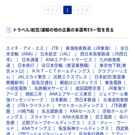
1
トラベル/航空/運輸の他の企業の本選考ES一覧を見る
エイチ・アイ・エス
JTB
東海旅客鉄道（JR東海）
全日
本空輸（ANA)
日本航空（JAL）
西日本旅客鉄道（JR西日
本）
日本通運
ANAエアポートサービス
九州旅客鉄
道
日本旅行
全日本空輸（客室乗務職）
東京地下鉄[東
京メトロ]
ＫＮＴ－ＣＴホールディングス
クラブツーリズ
ム
JALスカイ東京
近鉄エクスプレス
日本航空(客室乗
務職新卒)
阪急交通社
郵船ロジスティクス
東急電鉄
小田急電鉄
名鉄観光サービス
成田国際空港
JR東海ツ
アーズ
商船三井
ANAエアサービス東京
ジェイアール東
海パッセンジャーズ
日本郵船
西日本鉄道
北海道旅客鉄
道
JTBトラベランド
ヤマトホールディングス
JTB首都
圏
川崎汽船
名古屋鉄道
ANAセールス
京阪ホールデ
ィングス
スカイマーク
ANA大阪空港
京王電鉄
佐川
急便
近鉄グループホールディングス
エス・ティー・ワー
ルド
ANAウイングス
阪急阪神ホールディングス
西武鉄
道
JTBワールドバケーションズ
京浜急行電鉄
エアーニ