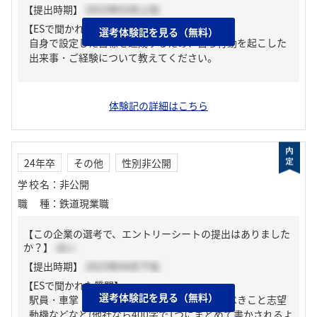
【提出時期】
2023年03月上旬
【ESで聞かれた質問】
選考体験記を見る（無料）
自身で設定した目標を達成するため、自ら行動を起こした
出来事・ご経験について教えてください。
体験記の詳細はこちら
24年卒
その他
性別非公開
学校名
：
非公開
職種
：
鉄道現業職
【この企業の選考で、エントリーシートの提出はありました
か？】
はい
【提出時期】
2023年04月下旬
【ESで聞かれた質問】
選考体験記を見る（無料）
駅員・車掌・運転士として働く上で大切にすべきこと志望
動機などなど(他社なら400字で1つにまとめて書かされるよ