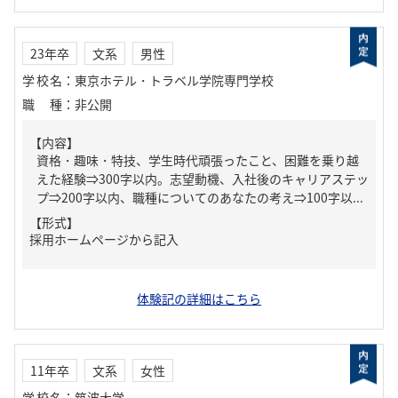
23年卒
文系
男性
学校名
：
東京ホテル・トラベル学院専門学校
職種
：
非公開
【内容】
資格・趣味・特技、学生時代頑張ったこと、困難を乗り越
えた経験⇒300字以内。志望動機、入社後のキャリアステッ
プ⇒200字以内、職種についてのあなたの考え⇒100字以...
【形式】
採用ホームページから記入
体験記の詳細はこちら
11年卒
文系
女性
学校名
：
筑波大学