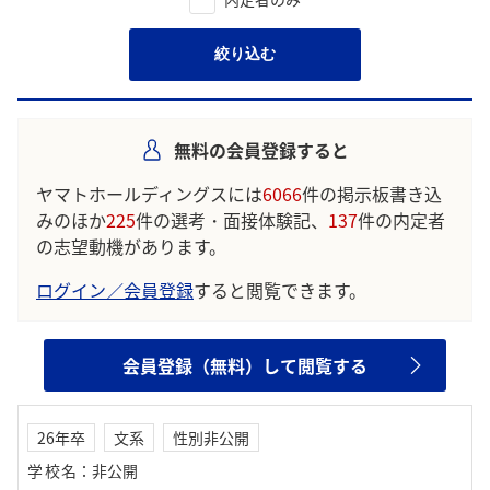
絞り込む
無料の会員登録すると
ヤマトホールディングスには
6066
件の掲示板書き込
みのほか
225
件の選考・面接体験記、
137
件の内定者
の志望動機があります。
ログイン／会員登録
すると閲覧できます。
会員登録（無料）して閲覧する
26年卒
文系
性別非公開
学校名
：
非公開