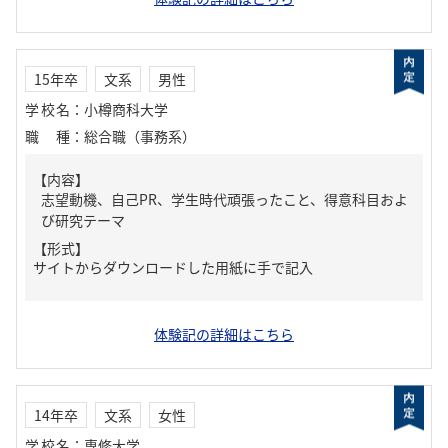
15年卒
文系
男性
学校名
：
小樽商科大学
職種
：
総合職（事務系）
【内容】
志望動機、自己PR、学生時代頑張ったこと、得意科目およ
び研究テーマ
【形式】
サイトからダウンロードした用紙に手で記入
体験記の詳細はこちら
14年卒
文系
女性
学校名
：
専修大学