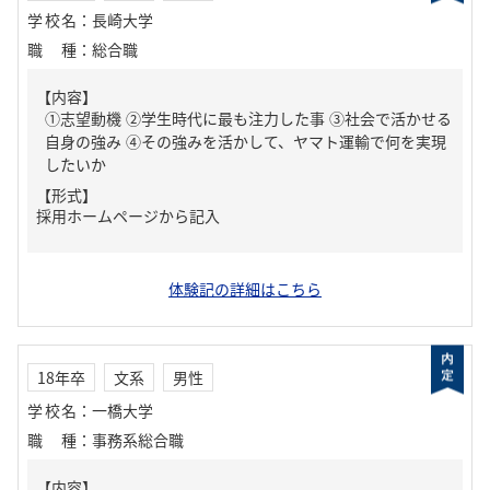
学校名
：
長崎大学
職種
：
総合職
【内容】
①志望動機 ②学生時代に最も注力した事 ③社会で活かせる
自身の強み ④その強みを活かして、ヤマト運輸で何を実現
したいか
【形式】
採用ホームページから記入
体験記の詳細はこちら
18年卒
文系
男性
学校名
：
一橋大学
職種
：
事務系総合職
【内容】