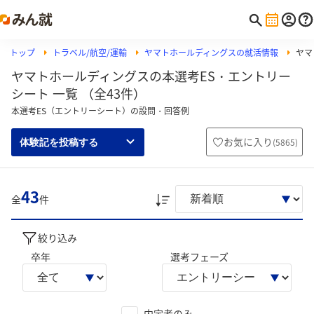
トップ
トラベル/航空/運輸
ヤマトホールディングスの就活情報
ヤマ
ヤマトホールディングスの本選考ES・エントリー
シート 一覧 （全43件）
本選考ES（エントリーシート）の設問・回答例
お気に入り
(
5865
)
体験記を投稿する
43
全
件
絞り込み
卒年
選考フェーズ
内定者のみ