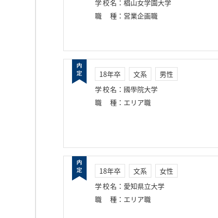
学校名
：
椙山女学園大学
職種
：
営業企画職
18年卒
文系
男性
学校名
：
國學院大学
職種
：
エリア職
18年卒
文系
女性
学校名
：
愛知県立大学
職種
：
エリア職