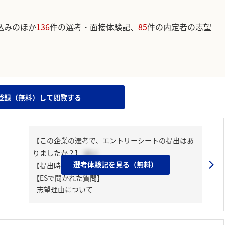
込みのほか
136
件の選考・面接体験記、
85
件の内定者の志望
。
登録（無料）して閲覧する
【この企業の選考で、エントリーシートの提出はあ
りましたか？】
はい
選考体験記を見る（無料）
【提出時期】
2025年05月中旬
【ESで聞かれた質問】
志望理由について