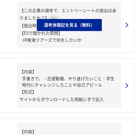
【この企業の選考で、エントリーシートの提出はあ
りましたか？】
はい
選考体験記を見る（無料）
【提出時期】
2024年01月上旬
【ESで聞かれた質問】
JR東海ツアーズで何をしたいか
【内容】
手書きで、・志望動機、やり遂げたいこと・学生
時代にチャレンジしたことや自己アピール
【形式】
サイトからダウンロードした用紙に手で記入
【内容】