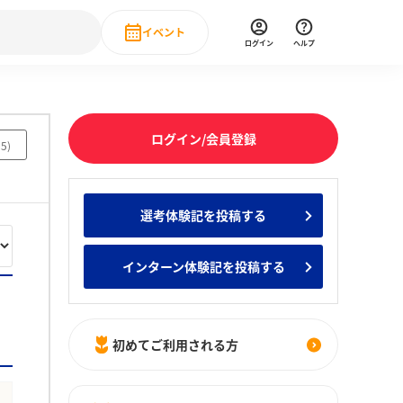
イベント
ログイン
ヘルプ
Event
の新卒就職人気企業ランキング
みんなのインターン人気企業ランキン
直近のイベント一覧
ログイン/会員登録
15
)
もっと見る
 IT・DX現場社員インタビュー
選考体験記を投稿する
の新卒就職人気企業ランキング
みんなのインターン人気企業ランキン
インターン体験記を投稿する
初めてご利用される方