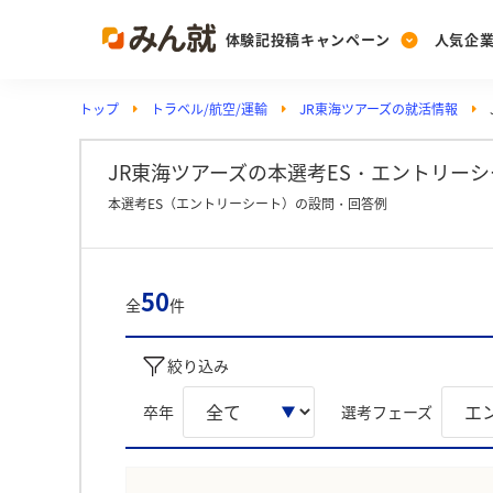
体験記投稿キャンペーン
人気企
トップ
トラベル/航空/運輸
JR東海ツアーズの就活情報
Post
Ranking
PickUp
投稿する
ランキングを見る
注目の企業特集
JR東海ツアーズの本選考ES・エントリーシー
本選考ES（エントリーシート）の設問・回答例
Vote
投票する
50
全
件
動画で知ろう！業界・
絞り込み
卒年
選考フェーズ