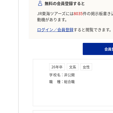
無料の会員登録すると
JR東海ツアーズには
8035
件の掲示板書き
動機があります。
ログイン／会員登録
すると閲覧できます
会員
26年卒
文系
女性
学校名
：
非公開
職種
：
総合職