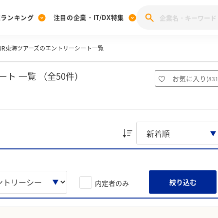
業ランキング
注目の企業・IT/DX特集
JR東海ツアーズのエントリーシート一覧
注目の企業特集
みんなのIT業界新卒就職人気企業ランキング
みんな
[27卒] 本選考体験記投稿キャンペーン
28卒 注目企業特集
27卒 注目企業特集
みんなのDX企業就職ブランド調査
ト 一覧 （全50件）
お気に入り
(
83
注目のIT・DX企業特集
28卒 IT・DX企業特集
27卒 IT・DX企業特集
28卒
みんなのIT業界新卒就職人気企業ランキング
みんな
企業研究
絞り込む
内定者のみ