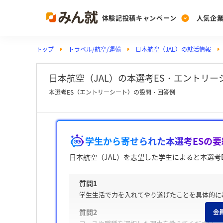
体験記投稿キャンペーン
人気企
トップ
トラベル/航空/運輸
日本航空（JAL）の就活情報
Post
Ranking
PickUp
投稿する
ランキングを見る
注目の企業特集
日本航空（JAL）の本選考ES・エントリーシ
本選考ES（エントリーシート）の設問・回答例
Vote
投票する
学生から寄せられた本選考ESの要
動画で知ろう！業界・
日本航空（JAL）を志望した学生によると本選考
質問1
学生生活で力を入れてやり遂げたことを具体的に
質問2
会