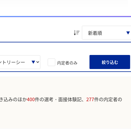
てください
で実行した経験」、「顧客視点で価値を創出しサービス向上に繋げた
した。
ています。実際のユーザの投稿は下記の一覧からご確認ください。
絞り込む
内定者のみ
き込みのほか
400
件の選考・面接体験記、
277
件の内定者の
。