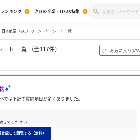
業ランキング
注目の企業・IT/DX特集
日本航空（JAL）のエントリーシート一覧
注目の企業特集
みんなのIT業界新卒就職人気企業ランキング
みんな
[27卒] 本選考体験記投稿キャンペーン
28卒 注目企業特集
27卒 注目企業特集
みんなのDX企業就職ブランド調査
ート 一覧 （全117件）
お気に入り
(
478
注目のIT・DX企業特集
28卒 IT・DX企業特集
27卒 IT・DX企業特集
28卒
みんなのIT業界新卒就職人気企業ランキング
みんな
約
企業研究
ESでは下記の質問項目が多くありました。
教えてください
員登録して閲覧する（無料）