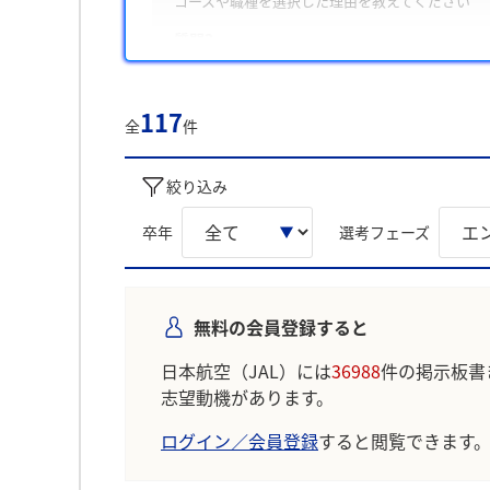
コースや職種を選択した理由を教えてください
質問3
チームで困難を乗り越え、やり切った経験を教え
また、学生は主に「チームで課題を発見し改善ま
117
全
件
経験」について回答に含める傾向が多く見られま
学生の声を就職活動の参考にしましょう。
絞り込み
※AIを使用し、過去3年間のユーザー投稿を要約し
卒年
選考フェーズ
無料の会員登録すると
日本航空（JAL）には
36988
件の掲示板書
志望動機があります。
ログイン／会員登録
すると閲覧できます