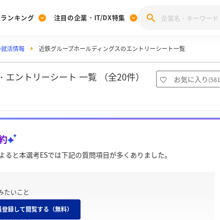
業ランキング
注目の企業・IT/DX特集
の就活情報
近鉄グループホールディングスのエントリーシート一覧
注目の企業特集
みんなのIT業界新卒就職人気企業ランキング
みんな
[27卒] 本選考体験記投稿キャンペーン
28卒 注目企業特集
27卒 注目企業特集
みんなのDX企業就職ブランド調査
エントリーシート 一覧 （全20件）
お気に入り
(
58
注目のIT・DX企業特集
28卒 IT・DX企業特集
27卒 IT・DX企業特集
28卒
みんなのIT業界新卒就職人気企業ランキング
みんな
約
企業研究
よると本選考ESでは下記の質問項目が多くありました。
みたいこと
員登録して閲覧する（無料）