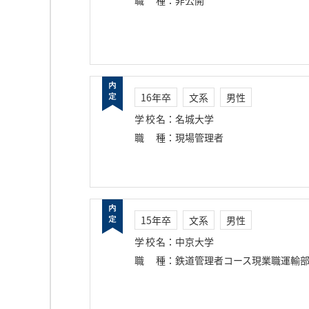
職種
：
非公開
16年卒
文系
男性
学校名
：
名城大学
職種
：
現場管理者
15年卒
文系
男性
学校名
：
中京大学
職種
：
鉄道管理者コース現業職運輸