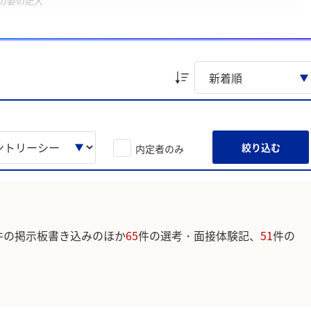
の姿の記入
化への取り組み」、「地域や利用者の声を拾うヒアリングと関係者巻
ました。
ています。実際のユーザの投稿は下記の一覧からご確認ください。
絞り込む
内定者のみ
件の掲示板書き込みのほか
65
件の選考・面接体験記、
51
件の
。