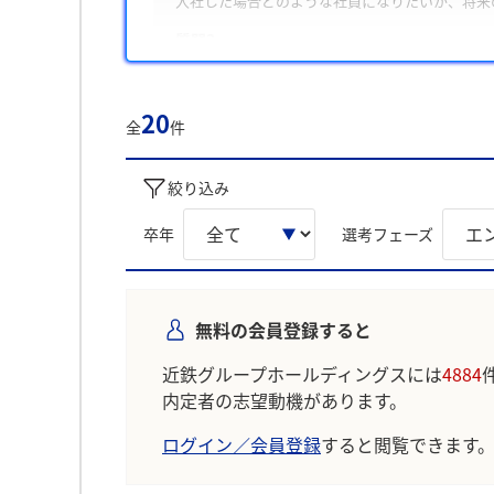
入社した場合どのような社員になりたいか、将来
質問3
長所・特技・他の人に負けないことの自己PR
また、学生は主に「駅や沿線を軸にした地域活性
20
全
件
き込み」について回答に含める傾向が多く見られ
学生の声を就職活動の参考にしましょう。
絞り込み
※AIを使用し、過去3年間のユーザー投稿を要約し
卒年
選考フェーズ
無料の会員登録すると
近鉄グループホールディングスには
4884
内定者の志望動機があります。
ログイン／会員登録
すると閲覧できます