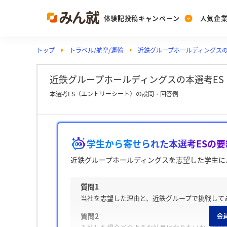
体験記投稿キャンペーン
人気企
トップ
トラベル/航空/運輸
近鉄グループホールディングス
Post
Ranking
PickUp
投稿する
ランキングを見る
注目の企業特集
近鉄グループホールディングスの本選考ES・
本選考ES（エントリーシート）の設問・回答例
Vote
投票する
学生から寄せられた本選考ESの要
動画で知ろう！業界・
近鉄グループホールディングスを志望した学生に
質問1
当社を志望した理由と、近鉄グループで挑戦して
質問2
会