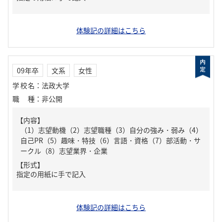
体験記の詳細はこちら
09年卒
文系
女性
学校名
：
法政大学
職種
：
非公開
【内容】
（1）志望動機（2）志望職種（3）自分の強み・弱み（4）
自己PR（5）趣味・特技（6）言語・資格（7）部活動・サ
ークル（8）志望業界・企業
【形式】
指定の用紙に手で記入
体験記の詳細はこちら