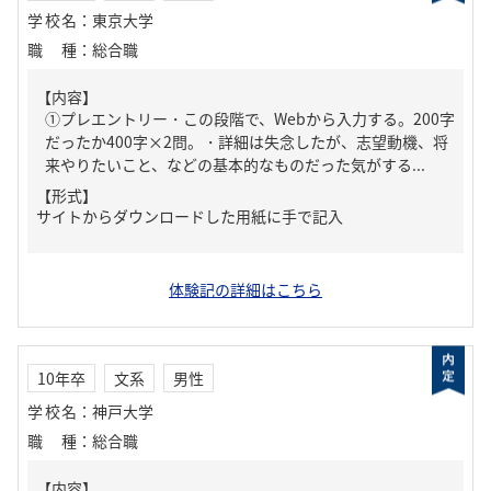
学校名
：
東京大学
職種
：
総合職
【内容】
①プレエントリー・この段階で、Webから入力する。200字
だったか400字×2問。・詳細は失念したが、志望動機、将
来やりたいこと、などの基本的なものだった気がする...
【形式】
サイトからダウンロードした用紙に手で記入
体験記の詳細はこちら
10年卒
文系
男性
学校名
：
神戸大学
職種
：
総合職
【内容】