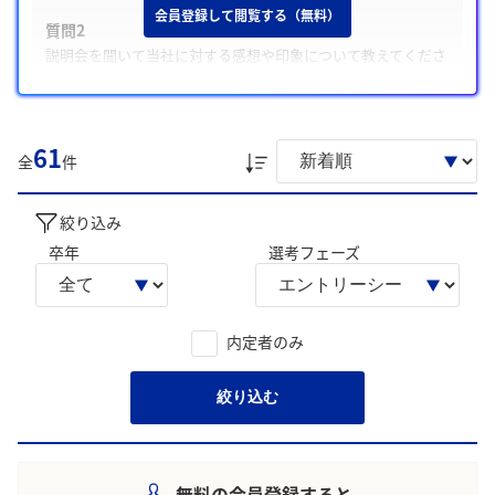
会員登録して閲覧する（無料）
質問2
説明会を聞いて当社に対する感想や印象について教えてくださ
い
質問3
異なる背景や価値観を持つ他者と協力した経験と工夫
61
全
件
また、学生は主に「国際交流・異文化理解を追究する研究関
心の継続」、「関係構築を重視し協働で課題解決を図る姿
絞り込み
勢」について回答に含める傾向が多く見られました。
卒年
選考フェーズ
学生の声を就職活動の参考にしましょう。
※AIを使用し、過去3年間のユーザー投稿を要約しています。実際
のユーザの投稿は下記の一覧からご確認ください。
内定者のみ
絞り込む
無料の会員登録すると