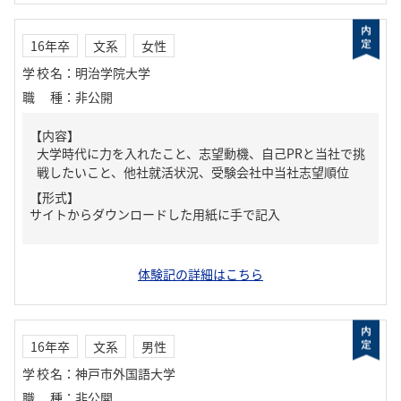
16年卒
文系
女性
学校名
：
明治学院大学
職種
：
非公開
【内容】
大学時代に力を入れたこと、志望動機、自己PRと当社で挑
戦したいこと、他社就活状況、受験会社中当社志望順位
【形式】
サイトからダウンロードした用紙に手で記入
体験記の詳細はこちら
16年卒
文系
男性
学校名
：
神戸市外国語大学
職種
：
非公開