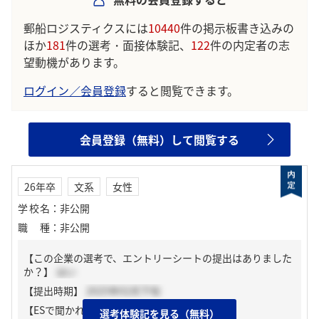
郵船ロジスティクスには
10440
件の掲示板書き込みの
ほか
181
件の選考・面接体験記、
122
件の内定者の志
望動機があります。
ログイン／会員登録
すると閲覧できます。
会員登録（無料）して閲覧する
26年卒
文系
女性
学校名
：
非公開
職種
：
非公開
【この企業の選考で、エントリーシートの提出はありました
か？】
はい
【提出時期】
2025年02月下旬
【ESで聞かれた質問】
選考体験記を見る（無料）