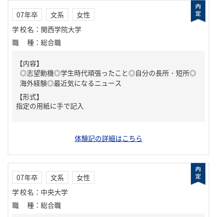
07年卒
文系
女性
学校名
：
関西学院大学
職種
：
総合職
【内容】
◎志望動機◎学生時代頑張ったこと◎自分の長所・短所◎
海外経験◎最近気になるニュース
【形式】
指定の用紙に手で記入
体験記の詳細はこちら
07年卒
文系
女性
学校名
：
中央大学
職種
：
総合職