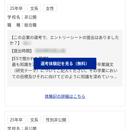
25年卒
文系
女性
学校名
：
非公開
職種
：
総合職
【この企業の選考で、エントリーシートの提出はありました
か？】
はい
【提出時期】
2024年03月上旬
【ESで聞かれた質問】
選考体験記を見る（無料）
最も知識を深めた学業における科目、ゼミ及び卒業論文
（研究テーマ）についてご記入ください。その学業におい
ての目標及びそれに向けてどのように知識を深めていっ...
体験記の詳細はこちら
25年卒
文系
性別非公開
学校名
：
非公開