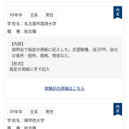
09年卒
文系
男性
学校名
：
名古屋外国語大学
職種
：
総合職
【内容】
説明会で指定の用紙に記入した。志望動機、自己PR、自分
の長所・短所、資格、特技など。
【形式】
指定の用紙に手で記入
体験記の詳細はこちら
09年卒
文系
男性
学校名
：
國學院大学
職種
：
総合職