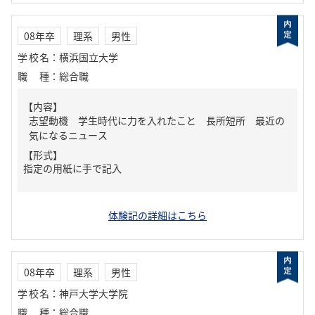
08年卒
理系
男性
学校名
：
横浜国立大学
職種
：
総合職
【内容】
志望動機 学生時代に力を入れたこと 長所短所 最近の
気になるニュース
【形式】
指定の用紙に手で記入
体験記の詳細はこちら
08年卒
理系
男性
学校名
：
神戸大学大学院
職種
：
総合職