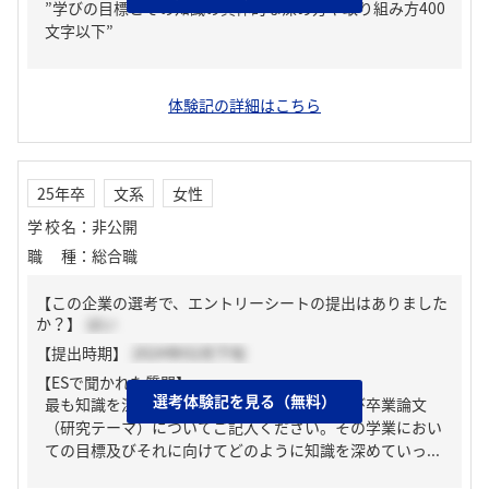
”学びの目標とその知識の具体的な深め方や取り組み方400
文字以下”
体験記の詳細はこちら
25年卒
文系
女性
学校名
：
非公開
職種
：
総合職
【この企業の選考で、エントリーシートの提出はありました
か？】
はい
【提出時期】
2024年02月下旬
【ESで聞かれた質問】
選考体験記を見る（無料）
最も知識を深めた学業における科目、ゼミ及び卒業論文
（研究テーマ）についてご記入ください。その学業におい
ての目標及びそれに向けてどのように知識を深めていっ...