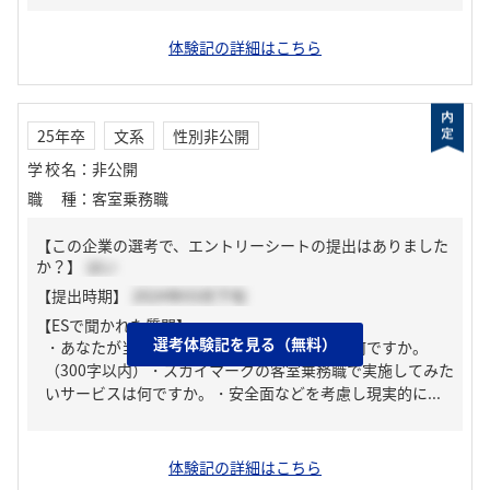
体験記の詳細はこちら
25年卒
文系
性別非公開
学校名
：
非公開
職種
：
客室乗務職
【この企業の選考で、エントリーシートの提出はありました
か？】
はい
【提出時期】
2024年03月下旬
【ESで聞かれた質問】
選考体験記を見る（無料）
・あなたが当社の客室乗務職を目指す理由は何ですか。
（300字以内）・スカイマークの客室乗務職で実施してみた
いサービスは何ですか。・安全面などを考慮し現実的に...
体験記の詳細はこちら