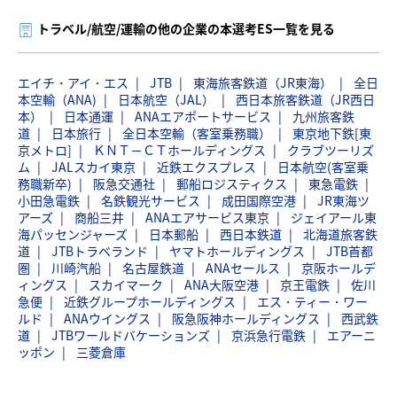
トラベル/航空/運輸の他の企業の本選考ES一覧を見る
エイチ・アイ・エス
JTB
東海旅客鉄道（JR東海）
全日
本空輸（ANA)
日本航空（JAL）
西日本旅客鉄道（JR西日
本）
日本通運
ANAエアポートサービス
九州旅客鉄
道
日本旅行
全日本空輸（客室乗務職）
東京地下鉄[東
京メトロ]
ＫＮＴ－ＣＴホールディングス
クラブツーリズ
ム
JALスカイ東京
近鉄エクスプレス
日本航空(客室乗
務職新卒)
阪急交通社
郵船ロジスティクス
東急電鉄
小田急電鉄
名鉄観光サービス
成田国際空港
JR東海ツ
アーズ
商船三井
ANAエアサービス東京
ジェイアール東
海パッセンジャーズ
日本郵船
西日本鉄道
北海道旅客鉄
道
JTBトラベランド
ヤマトホールディングス
JTB首都
圏
川崎汽船
名古屋鉄道
ANAセールス
京阪ホールデ
ィングス
スカイマーク
ANA大阪空港
京王電鉄
佐川
急便
近鉄グループホールディングス
エス・ティー・ワー
ルド
ANAウイングス
阪急阪神ホールディングス
西武鉄
道
JTBワールドバケーションズ
京浜急行電鉄
エアーニ
ッポン
三菱倉庫