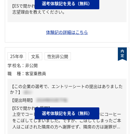
選考体験記を見る（無料）
【ESで聞かれた質問】
志望理由を教えてください。
体験記の詳細はこちら
25年卒
文系
性別非公開
学校名
：
非公開
職種
：
客室乗務員
【この企業の選考で、エントリーシートの提出はありました
か？】
はい
【提出時期】
2024年03月下旬
【ESで聞かれた質問】
選考体験記を見る（無料）
上空でコーヒーサービス中、お客様が隣席の方にコーヒー
をこぼしてしまいました。ですが、こぼしてしまったご本
人はこぼされた隣席の方へ謝罪せず、隣席の方は謝罪が...