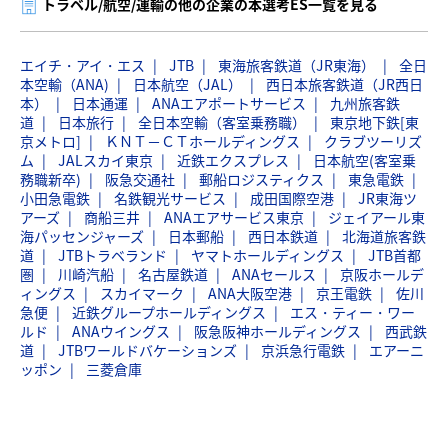
トラベル/航空/運輸の他の企業の本選考ES一覧を見る
エイチ・アイ・エス
JTB
東海旅客鉄道（JR東海）
全日
本空輸（ANA)
日本航空（JAL）
西日本旅客鉄道（JR西日
本）
日本通運
ANAエアポートサービス
九州旅客鉄
道
日本旅行
全日本空輸（客室乗務職）
東京地下鉄[東
京メトロ]
ＫＮＴ－ＣＴホールディングス
クラブツーリズ
ム
JALスカイ東京
近鉄エクスプレス
日本航空(客室乗
務職新卒)
阪急交通社
郵船ロジスティクス
東急電鉄
小田急電鉄
名鉄観光サービス
成田国際空港
JR東海ツ
アーズ
商船三井
ANAエアサービス東京
ジェイアール東
海パッセンジャーズ
日本郵船
西日本鉄道
北海道旅客鉄
道
JTBトラベランド
ヤマトホールディングス
JTB首都
圏
川崎汽船
名古屋鉄道
ANAセールス
京阪ホールデ
ィングス
スカイマーク
ANA大阪空港
京王電鉄
佐川
急便
近鉄グループホールディングス
エス・ティー・ワー
ルド
ANAウイングス
阪急阪神ホールディングス
西武鉄
道
JTBワールドバケーションズ
京浜急行電鉄
エアーニ
ッポン
三菱倉庫