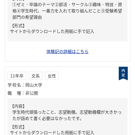
①ゼミ・卒論のテーマ②部活・サークル③趣味・特技・資
格④学生時代、一番力を入れて取り組んだこと⑤受験希望
部門の希望理由
【形式】
サイトからダウンロードした用紙に手で記入
体験記の詳細はこちら
11年卒
文系
女性
学校名
：
岡山大学
職種
：
非公開
【内容】
学生時代頑張ったこと、志望動機。志望動機欄が大きかっ
たが詰めて書く必要はなかったです。
【形式】
サイトからダウンロードした用紙に手で記入