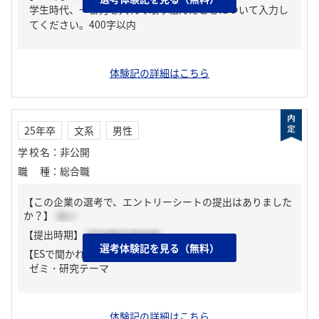
学生時代、一番力を入れて取り組んだことについて入力し
てください。400字以内
体験記の詳細はこちら
25年卒
文系
男性
学校名
：
非公開
職種
：
総合職
【この企業の選考で、エントリーシートの提出はありました
か？】
はい
【提出時期】
2024年02月中旬
選考体験記を見る（無料）
【ESで聞かれた質問】
ゼミ・研究テーマ
体験記の詳細はこちら