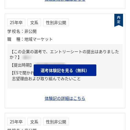
25年卒
文系
性別非公開
学校名
：
非公開
職種
：
地域マーケット
【この企業の選考で、エントリーシートの提出はありました
か？】
はい
【提出時期】
2024年03月中旬
選考体験記を見る（無料）
【ESで聞かれた質問】
志望理由および取り組んでみたいこと
体験記の詳細はこちら
25年卒
文系
性別非公開