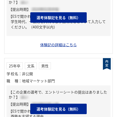
か？】
はい
【提出時期】
2024年02月中旬
【ESで聞かれた質問】
選考体験記を見る（無料）
学生時代、一番力を入れて取り組んだことついて入力して
ください。（400文字以内）
体験記の詳細はこちら
25年卒
文系
男性
学校名
：
非公開
職種
：
地域マーケット部門
【この企業の選考で、エントリーシートの提出はありました
か？】
はい
【提出時期】
2024年03月上旬
選考体験記を見る（無料）
【ESで聞かれた質問】
西鉄を志望する理由