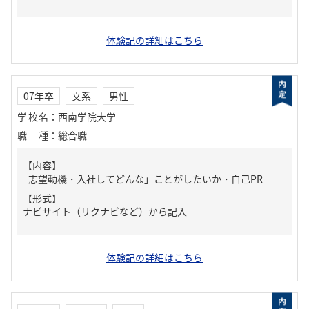
体験記の詳細はこちら
07年卒
文系
男性
学校名
：
西南学院大学
職種
：
総合職
【内容】
志望動機・入社してどんな」ことがしたいか・自己PR
【形式】
ナビサイト（リクナビなど）から記入
体験記の詳細はこちら