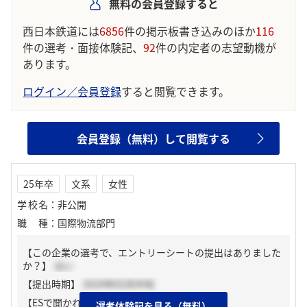
無料の会員登録すると
西日本鉄道には
6856
件の掲示板書き込みのほか
116
件の選考・面接体験記、
92
件の内定者の志望動機が
あります。
ログイン／会員登録
すると閲覧できます。
会員登録（無料）して閲覧する
25年卒
文系
女性
学校名
：
非公開
職種
：
国際物流部門
【この企業の選考で、エントリーシートの提出はありました
か？】
はい
【提出時期】
2024年02月中旬
【ESで聞かれた質問】
選考体験記を見る（無料）