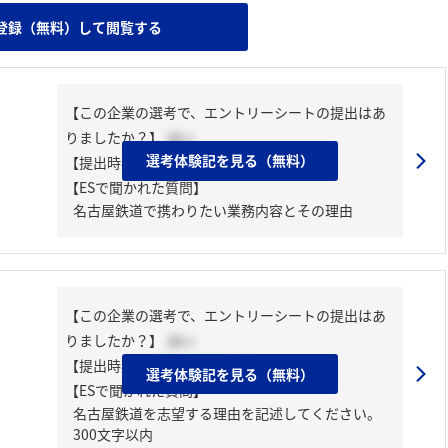
登録（無料）して閲覧する
【この企業の選考で、エントリーシートの提出はあ
りましたか？】
はい
選考体験記を見る（無料）
【提出時期】
2025年03月上旬
【ESで聞かれた質問】
名古屋鉄道で携わりたい業務内容とその理由
【この企業の選考で、エントリーシートの提出はあ
りましたか？】
はい
【提出時期】
2025年03月上旬
選考体験記を見る（無料）
【ESで聞かれた質問】
名古屋鉄道を志望する理由を記述してください。
300文字以内