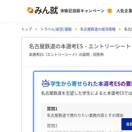
体験記投稿キャンペーン
人気企
トップ
トラベル/航空/運輸
名古屋鉄道の就活情報
名古
Post
Ranking
PickUp
投稿する
ランキングを見る
注目の企業特集
名古屋鉄道の本選考ES・エントリーシート 
本選考ES（エントリーシート）の設問・回答例
Vote
投票する
学生から寄せられた本選考ESの要
動画で知ろう！業界・
名古屋鉄道を志望した学生によると本選考ESで
質問1
名古屋鉄道で携わりたい業務内容とその理由
会
質問2