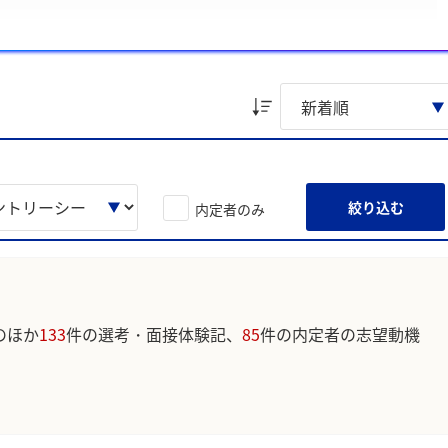
てください
活性化への貢献意欲」、「合意形成を促す実践的な協調性の発揮経
た。
ています。実際のユーザの投稿は下記の一覧からご確認ください。
絞り込む
内定者のみ
のほか
133
件の選考・面接体験記、
85
件の内定者の志望動機
。