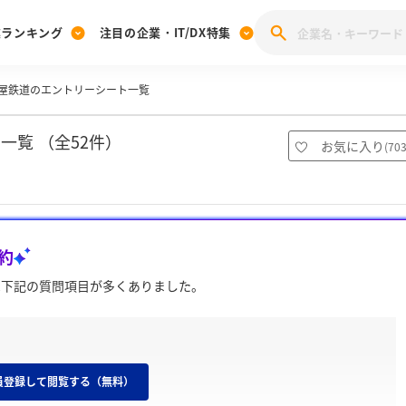
業ランキング
注目の企業・IT/DX特集
屋鉄道のエントリーシート一覧
注目の企業特集
みんなのIT業界新卒就職人気企業ランキング
みんな
[27卒] 本選考体験記投稿キャンペーン
28卒 注目企業特集
27卒 注目企業特集
みんなのDX企業就職ブランド調査
一覧 （全52件）
お気に入り
(
70
注目のIT・DX企業特集
28卒 IT・DX企業特集
27卒 IT・DX企業特集
28卒
みんなのIT業界新卒就職人気企業ランキング
みんな
約
企業研究
は下記の質問項目が多くありました。
員登録して閲覧する（無料）