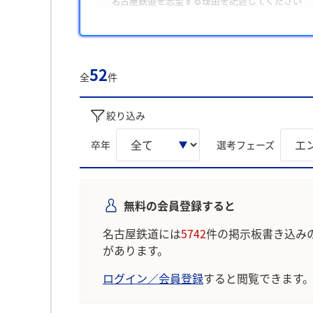
名古屋鉄道を志望する理由を記述してください
質問3
学生時代に打ち込んだことと工夫した点を記述し
また、学生は主に「中部地域の発展に向けた地域
52
全
件
験」について回答に含める傾向が多く見られまし
学生の声を就職活動の参考にしましょう。
絞り込み
※AIを使用し、過去3年間のユーザー投稿を要約し
卒年
選考フェーズ
無料の会員登録すると
名古屋鉄道には
5742
件の掲示板書き込み
があります。
ログイン／会員登録
すると閲覧できます