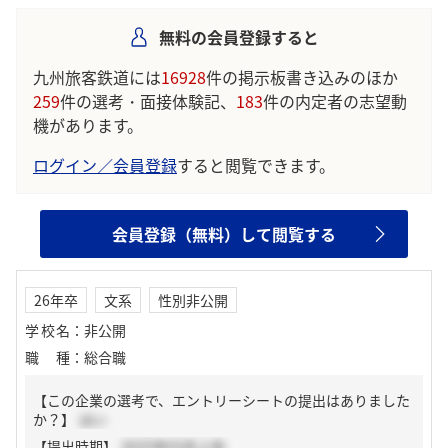
無料の会員登録すると
九州旅客鉄道には
16928
件の掲示板書き込みのほか
259
件の選考・面接体験記、
183
件の内定者の志望動
機があります。
ログイン／会員登録
すると閲覧できます。
会員登録（無料）して閲覧する
26年卒
文系
性別非公開
学校名
：
非公開
職種
：
総合職
【この企業の選考で、エントリーシートの提出はありました
か？】
はい
【提出時期】
2025年03月上旬