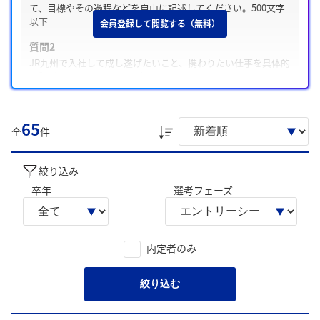
て、目標やその過程などを自由に記述してください。500文字
以下
会員登録して閲覧する（無料）
質問2
JR九州で入社して成し遂げたいこと、携わりたい仕事を具体的
に記述してください。500文字以下
質問3
志望理由・入社後携わりたい仕事
65
全
件
また、学生は主に「九州の観光資源を活かした沿線まちづく
り」、「チーム運営や関係者調整による組織改善」について
絞り込み
回答に含める傾向が多く見られました。
卒年
選考フェーズ
学生の声を就職活動の参考にしましょう。
※AIを使用し、過去3年間のユーザー投稿を要約しています。実際
のユーザの投稿は下記の一覧からご確認ください。
内定者のみ
絞り込む