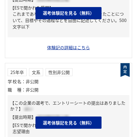
【ESで聞かれた質問】
選考体験記を見る（無料）
これまであなたが最も力を入れて取り組んできたことにつ
いて、目標やその過程などを自由に記述してください。500
文字以下
体験記の詳細はこちら
25年卒
文系
性別非公開
学校名
：
非公開
職種
：
非公開
【この企業の選考で、エントリーシートの提出はありました
か？】
はい
【提出時期】
2024年03月上旬
選考体験記を見る（無料）
【ESで聞かれた質問】
志望理由