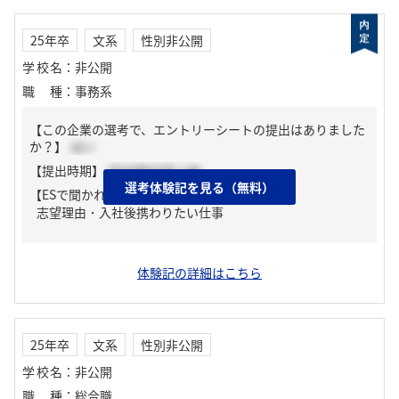
25年卒
文系
性別非公開
学校名
：
非公開
職種
：
事務系
【この企業の選考で、エントリーシートの提出はありました
か？】
はい
【提出時期】
2024年03月上旬
選考体験記を見る（無料）
【ESで聞かれた質問】
志望理由・入社後携わりたい仕事
体験記の詳細はこちら
25年卒
文系
性別非公開
学校名
：
非公開
職種
：
総合職