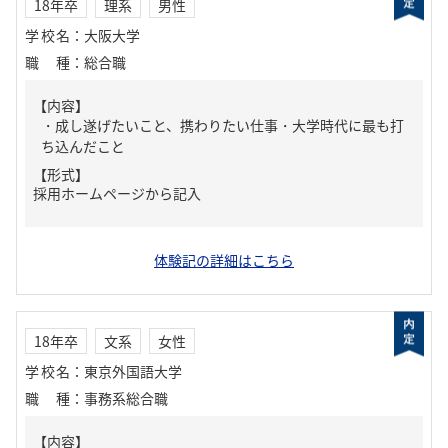
18年卒
理系
男性
学校名
：
大阪大学
職種
：
総合職
【内容】
・成し遂げたいこと、携わりたい仕事・大学時代に最も打
ち込んだこと
【形式】
採用ホームページから記入
体験記の詳細はこちら
18年卒
文系
女性
学校名
：
東京外国語大学
職種
：
事務系総合職
【内容】