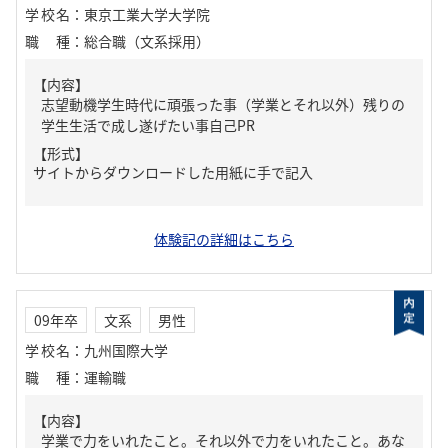
学校名
：
東京工業大学大学院
職種
：
総合職（文系採用）
【内容】
志望動機学生時代に頑張った事（学業とそれ以外）残りの
学生生活で成し遂げたい事自己PR
【形式】
サイトからダウンロードした用紙に手で記入
体験記の詳細はこちら
09年卒
文系
男性
学校名
：
九州国際大学
職種
：
運輸職
【内容】
学業で力をいれたこと。それ以外で力をいれたこと。あな