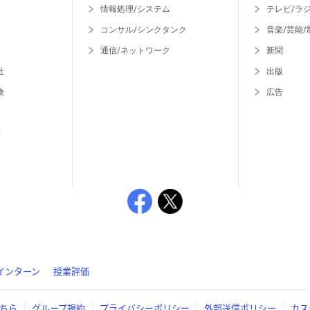
情報処理/システム
テレビ/ラ
コンサル/シンクタンク
音楽/芸能/
通信/ネットワーク
新聞
社
出版
険
広告
等
インターン
授業評価
ちら
グループ規約
プライバシーポリシー
外部送信ポリシー
カス