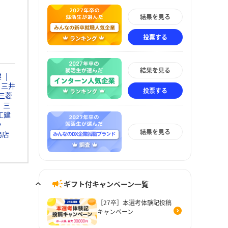
結果を見る
投票する
結果を見る
業
三井
投票する
三菱
三
工建
ッ
結果を見る
務店
ギフト付キャンペーン一覧
［27卒］本選考体験記投稿
キャンペーン