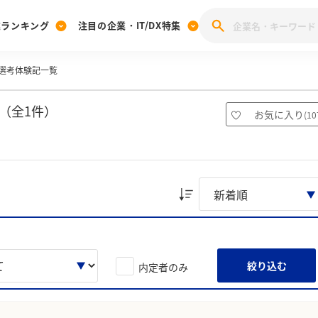
業ランキング
注目の企業・IT/DX特集
選考体験記一覧
注目の企業特集
みんなのIT業界新卒就職人気企業ランキング
みんな
[27卒] 本選考体験記投稿キャンペーン
28卒 注目企業特集
27卒 注目企業特集
みんなのDX企業就職ブランド調査
（全1件）
お気に入り
(
10
注目のIT・DX企業特集
28卒 IT・DX企業特集
27卒 IT・DX企業特集
28卒
みんなのIT業界新卒就職人気企業ランキング
みんな
企業研究
絞り込む
内定者のみ