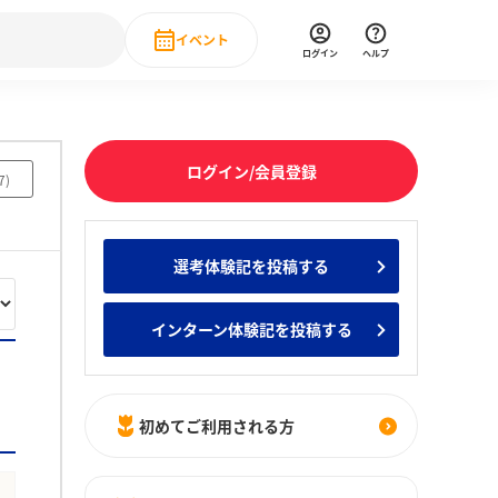
イベント
ログイン
ヘルプ
Event
の新卒就職人気企業ランキング
みんなのインターン人気企業ランキン
直近のイベント一覧
ログイン/会員登録
7
)
もっと見る
 IT・DX現場社員インタビュー
選考体験記を投稿する
の新卒就職人気企業ランキング
みんなのインターン人気企業ランキン
インターン体験記を投稿する
初めてご利用される方