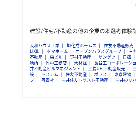
建設/住宅/不動産の他の企業の本選考体験
大和ハウス工業
旭化成ホームズ
住友不動産販売
LIXIL
タマホーム
オープンハウスグループ
三
不動産
森ビル
野村不動産
サンゲツ
日揮
地所
竹中工務店
大林組
長谷工コーポレーシ
井不動産ビルマネジメント
三菱UFJ不動産販売
設
トステム
住友不動産
ポラス
東京建物
プ
丹青社
三井住友トラスト不動産
三井のリハ