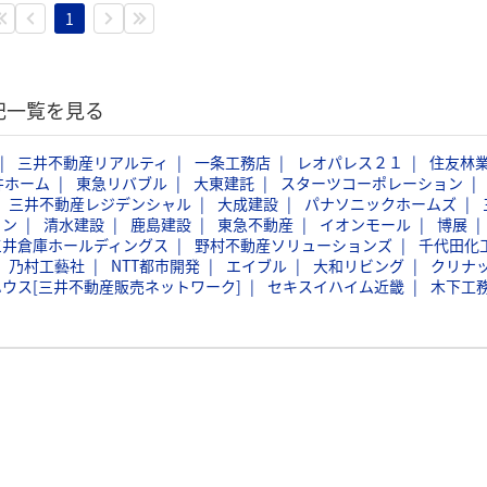
1
記一覧を見る
三井不動産リアルティ
一条工務店
レオパレス２１
住友林
井ホーム
東急リバブル
大東建託
スターツコーポレーション
三井不動産レジデンシャル
大成建設
パナソニックホームズ
ョン
清水建設
鹿島建設
東急不動産
イオンモール
博展
三井倉庫ホールディングス
野村不動産ソリューションズ
千代田化
乃村工藝社
NTT都市開発
エイブル
大和リビング
クリナ
ウス[三井不動産販売ネットワーク]
セキスイハイム近畿
木下工