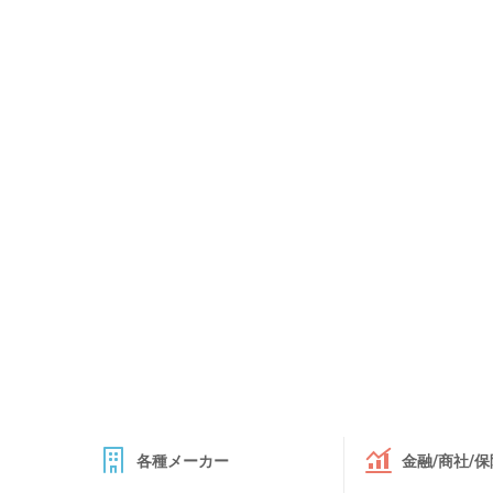
各種メーカー
金融/商社/保