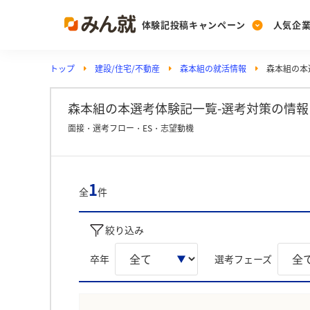
体験記投稿キャンペーン
人気企
トップ
建設/住宅/不動産
森本組の就活情報
森本組の本
Post
Ranking
PickUp
投稿する
ランキングを見る
注目の企業特集
森本組の本選考体験記一覧-選考対策の情報
面接・選考フロー・ES・志望動機
Vote
投票する
1
全
件
動画で知ろう！業界・
絞り込み
卒年
選考フェーズ