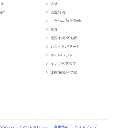
ジオ
人材
制作
流通/小売
トラベル/航空/運輸
教育
建設/住宅/不動産
レストラン/フード
ホテル/レジャー
インフラ/官公庁
医療/福祉/その他
タマーハラスメントポリシー
企業情報
サイトマップ