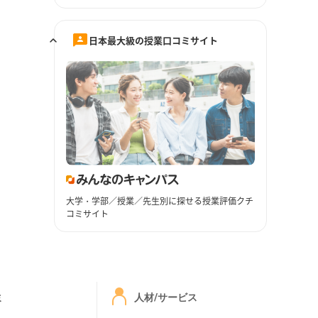
日本最大級の授業口コミサイト
大学・学部／授業／先生別に探せる授業評価クチ
コミサイト
ミ
人材/サービス