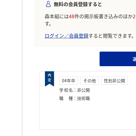
無料の会員登録すると
森本組には
48
件の掲示板書き込みのほか
2
す。
ログイン／会員登録
すると閲覧できます
04年卒
その他
性別非公開
学校名
：
非公開
職種
：
技術職