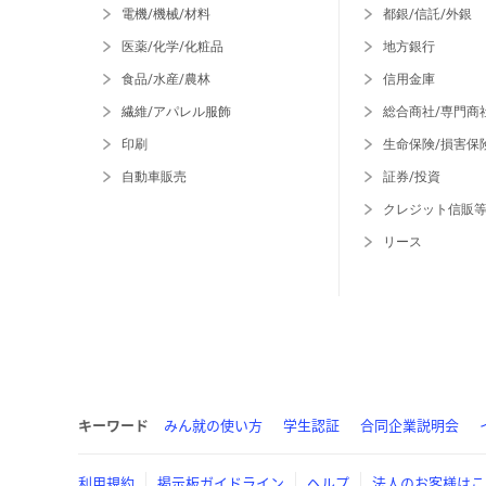
電機/機械/材料
都銀/信託/外銀
医薬/化学/化粧品
地方銀行
食品/水産/農林
信用金庫
繊維/アパレル服飾
総合商社/専門商
印刷
生命保険/損害保
自動車販売
証券/投資
クレジット信販
リース
キーワード
みん就の使い方
学生認証
合同企業説明会
利用規約
掲示板ガイドライン
ヘルプ
法人のお客様はこ