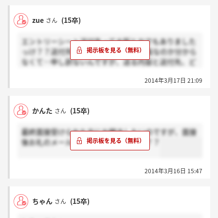
zue
(15卒)
さん
エントリーシート送付先って大阪とかでもありました
っけ？？送付先住所が、東京なのか大阪なのか分から
なくて…申し訳ないんですが、送る内容と送付先、ど
なたか教えて頂けませんかー(＞_＜)
2014年3月17日 21:09
かんた
(15卒)
さん
最終面接受けられた方にお聞きしたいのですが、面接
後お礼のメールなどは送られましたか？？
2014年3月16日 15:47
ちゃん
(15卒)
さん