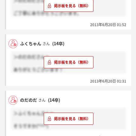
＞のだのださんへ
ご丁寧にありがとうございます。
説明会では「給与含めてこれから改善していく部分が
2013年6月20日 01:52
ある」とも言っていましたし…どうなるかわかりませ
んね…
ふくちゃん
(14卒)
さん
貴重な情報ありがとうございました(*^^*)
＞のだのださんへ
ありがとうございます！
頑張りましょう(*´ω`*)/
2013年6月20日 01:31
のだのだ
(14卒)
さん
＞ふくちゃんさんへ
そうですか(*^^*)
少しでも力になれたなら良かったです。