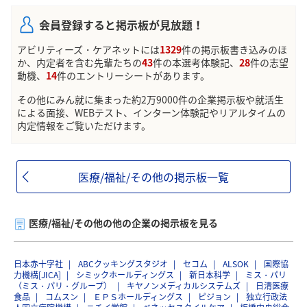
会員登録すると掲示板が見放題！
アビリティーズ・ケアネットには
1329
件の掲示板書き込みのほ
か、内定者を含む先輩たちの
43
件の本選考体験記、
28
件の志望
動機、
14
件のエントリーシートがあります。
その他にみん就に集まった約2万9000件の企業掲示板や就活生
による面接、WEBテスト、インターン体験記やリアルタイムの
内定情報をご覧いただけます。
医療/福祉/その他の掲示板一覧
医療/福祉/その他の他の企業の掲示板を見る
日本赤十字社
ABCクッキングスタジオ
セコム
ALSOK
国際協
力機構[JICA]
シミックホールディングス
新日本科学
ミス・パリ
（ミス・パリ・グループ）
キヤノンメディカルシステムズ
日清医療
食品
コムスン
ＥＰＳホールディングス
ピジョン
独立行政法