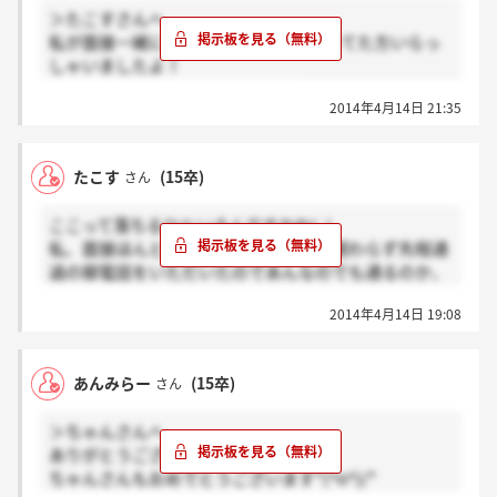
＞たこすさんへ
私が面接一緒に受けた方で1次面接落ちてた方いらっ
しゃいましたよ！
最終はわからないですけど(ー ー;)
2014年4月14日 21:35
たこす
(15卒)
さん
ここって落ちるひといるんですかね(..)
私、面接ほんとにできなかったのにも関わらず先程通
過の御電話をいただいたのであんなのでも通るのか、
と、少し不安です‥‥
2014年4月14日 19:08
あんみらー
(15卒)
さん
＞ちゃんさんへ
ありがとうございます♪
ちゃんさんもおめでとうございます*(^o^)/*