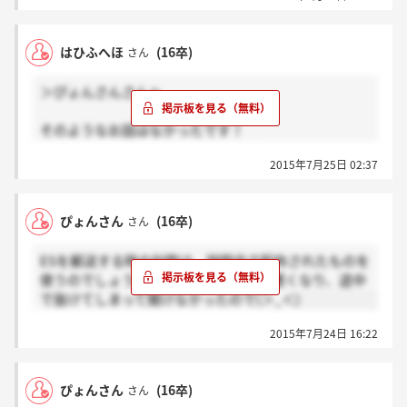
はひふへほ
(16卒)
さん
＞ぴょんさんさんへ
そのようなお話はなかったです！
私は茶封筒で出そうと思ってます。
2015年7月25日 02:37
ぴょんさん
(16卒)
さん
ESを郵送する時の封筒は、説明会で配布されたものを
使うのでしょうか？説明会中に体調が悪くなり、途中
で抜けてしまって聞けなかったので(＞_＜)
2015年7月24日 16:22
ぴょんさん
(16卒)
さん