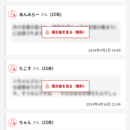
あんみらー
(15卒)
さん
内々定者の皆さん、連絡会(恐らく内々定者の集まり)
に出席されますかー？？
2014年5月1日 14:09
たこす
(15卒)
さん
＞ちゃんさんへ
お返事ありがとうございます！
そ、そうなんですね‥‥その方はなぜ落ちたんでしょ
うか‥‥
2014年4月14日 21:49
ほんとに就活って謎なことはばかりです(--;)
ちゃん
(15卒)
さん