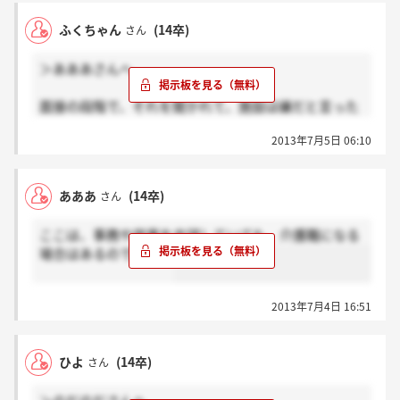
ふくちゃん
(14卒)
さん
＞あああさんへ
面接の段階で、それを聞かれて、施設は嫌だと言った
のですが内定をいただき、あとから確認したところ施
2013年7月5日 06:10
設への配属もあると言われたので、違うところに決め
ました。
あああ
(14卒)
さん
よく分かりませんが、やはり、施設の人が足りていな
いのと、事務職はそんなに人がいらないのだと思いま
ここは、事務や営業を志望していても、介護職になる
す。
場合はあるのですか？
2013年7月4日 16:51
ひよ
(14卒)
さん