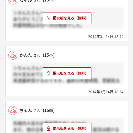
さん
＞かんたさんへ
ありがとうございます( ^ω^ )♪
所要時間は20分～30分程度でした。
社長が東京におられたので直接お会い出来ず、テレビ
2014年3月14日 18:44
電話的なもので面接でしたσ(^_^;)
クールな感じの方だったので、私はとても緊張してし
まいました(´Д` )
かんた
(15卒)
さん
＞ちゃんさんへ
内々定おめでとうございます＾＾
来週最終受けるのですが、最終の所要時間、雰囲気な
どについて教えていただけないでしょうか？？
2014年3月14日 18:34
ちゃん
(15卒)
さん
先程内々定のお電話頂きました(^o^)
まだ、他の企業の選考が残ってるので、就活は続ける