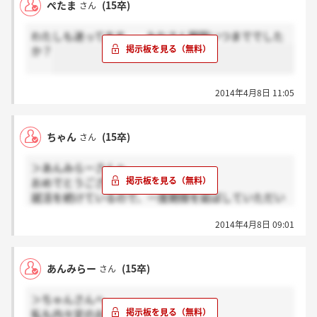
ぺたま
(15卒)
さん
わたしも迷ってます、、みなさん期限いつまででした
か？
2014年4月8日 11:05
ちゃん
(15卒)
さん
＞あんみらーさんへ
おめでとうございます*(^o^)/*
就活を続けているので、一度期限を延ばしていただい
たのですが、そろそろ期限が来るので、とりあえず提
2014年4月8日 09:01
出しようと思ってます！
あんみらーさんはどうされるんですか？
あんみらー
(15卒)
さん
＞ちゃんさんへ
私も内々定のお電話頂きました！