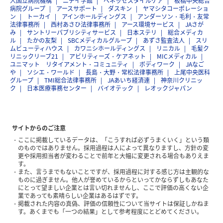
人国立病院機構
ニチイ学館
ベネッセスタイルケア
板橋中央総合
病院グループ
アースサポート
ダスキン
ヤマシタコーポレーショ
ン
トーカイ
アインホールディングス
アンダーソン・毛利・友常
法律事務所
西村あさひ法律事務所
アース環境サービス
JAさが
み
サントリーパブリシティサービス
日本ステリ
総合メディカ
ル
たかの友梨
SBCメディカルグループ
あずさ監査法人
スリ
ムビューティハウス
カワニシホールディングス
リニカル
毛髪ク
リニックリーブ21
アビリティーズ・ケアネット
MICメディカル
ユニマット リタイアメント・コミュニティ
ボディワーク
JAなご
や
ソシエ・ワールド
長島・大野・常松法律事務所
上尾中央医科
グループ
TMI総合法律事務所
JAあいち経済連
神奈川クリニッ
ク
日本医療事務センター
バイオテック
レオックジャパン
サイトからのご注意
ここに掲載しているデータは、「こうすれば必ずうまくいく」という類
のものではありません。採用過程は人によって異なりますし、方針の変
更や採用担当者が変わることで前年と大幅に変更される場合もありえま
す。
また、言うまでもないことですが、採用過程に対する感じ方は主観的な
ものに過ぎません。他人が誉めているからといってかならずしもあなた
にとって望ましい企業とは言い切れませんし、ここで評価の高くない企
業であっても素晴らしい企業はあるはずです。
掲載された内容の真偽、評価の信頼性について当サイトは保証しかねま
す。あくまでも「一つの結果」として参考程度にとどめてください。