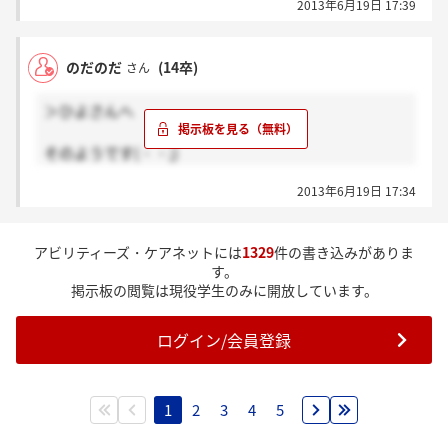
2013年6月19日 17:39
お互い悔いの残らないように
頑張りましょうね♪
のだのだ
(14卒)
さん
＞ひよさんへ
そのようです(・・;)
気になったので電話で聞いてみたところ
2013年6月19日 17:34
残業事態が基本しないので
手当てもでないとのことた
残業は自己責任みたいですね、
アビリティーズ・ケアネットには
1329
件の書き込みがありま
す。
掲示板の閲覧は現役学生のみに開放しています。
ログイン/会員登録
1
2
3
4
5