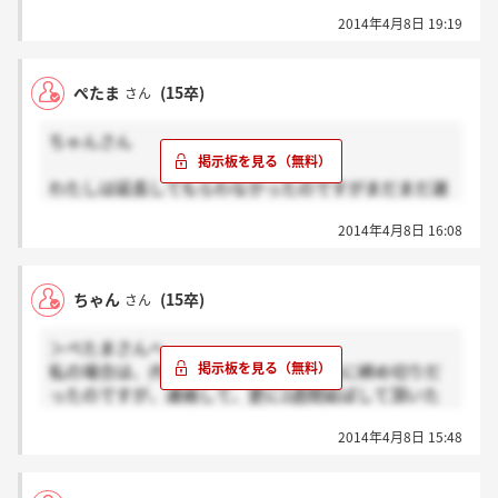
私も就職活動を続けたいと思っているので、書類をも
2014年4月8日 19:19
らったら延長するかしないか考えています(^^;;
実は内々定もらったのが昨日だったので(^^;;
ぺたま
(15卒)
さん
ちゃんさん
わたしは延長してもらわなかったのですがまだまだ選
考残ってる企業があるのでまよってます。でも11日ま
2014年4月8日 16:08
でだったのでさっき出しました。。
ちゃん
(15卒)
さん
＞ぺたまさんへ
私の場合は、内定の連絡頂いた2週間後に締め切りだ
ったのですが、連絡して、更に2週間延ばして頂いた
ので、実質1ヶ月後が提出期限といった感じです！
2014年4月8日 15:48