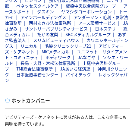
館
ベネッセスタイルケア
板橋中央総合病院グループ
ア
ースサポート
ダスキン
ヤマシタコーポレーション
トー
カイ
アインホールディングス
アンダーソン・毛利・友常法
律事務所
西村あさひ法律事務所
アース環境サービス
JA
さがみ
サントリーパブリシティサービス
日本ステリ
総
合メディカル
たかの友梨
SBCメディカルグループ
あず
さ監査法人
スリムビューティハウス
カワニシホールディン
グス
リニカル
毛髪クリニックリーブ21
アビリティー
ズ・ケアネット
MICメディカル
ユニマット リタイアメン
ト・コミュニティ
ボディワーク
JAなごや
ソシエ・ワー
ルド
長島・大野・常松法律事務所
上尾中央医科グルー
プ
TMI総合法律事務所
JAあいち経済連
神奈川クリニッ
ク
日本医療事務センター
バイオテック
レオックジャパ
ン
ホットカンパニー
アビリティーズ・ケアネットに興味がある人は、こんな企業にも
興味を持っています。