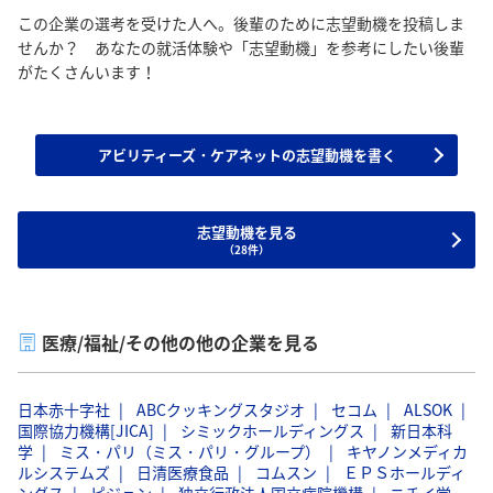
この企業の選考を受けた人へ。後輩のために志望動機を投稿しま
せんか？ あなたの就活体験や「志望動機」を参考にしたい後輩
がたくさんいます！
アビリティーズ・ケアネットの志望動機を書く
志望動機を見る
（28件）
医療/福祉/その他の他の企業を見る
日本赤十字社
ABCクッキングスタジオ
セコム
ALSOK
国際協力機構[JICA]
シミックホールディングス
新日本科
学
ミス・パリ（ミス・パリ・グループ）
キヤノンメディカ
ルシステムズ
日清医療食品
コムスン
ＥＰＳホールディ
ングス
ピジョン
独立行政法人国立病院機構
ニチイ学