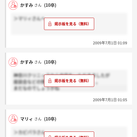
誓約書はちゃんと届いており、予定は今のところ決ま
かすみ
(10卒)
さん
っていないそうです。
＞マリィさんへ
きっと皆さんのも受理されていると思いますよ(^o^)
私も、誓約書だしてから全くなにも連絡がないんです
2009年7月1日 01:09
けど
不安ですよね・・。座談会とかいつごろあるんでしょ
うかね？
かすみ
(10卒)
さん
神奈川クリニックから内定をいただきましたが
座談会などの情報が入ってきません。。。
まだなのでしょうかね
2009年7月1日 01:05
マリィ
(10卒)
さん
＞カピパラさん