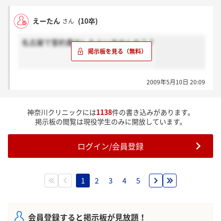
えーたん
(10卒)
さん
名古屋で誓約書出した人いませんか？？
2009年5月10日 20:09
神奈川クリニックには
1138
件の書き込みがあります。
掲示板の閲覧は現役学生のみに開放しています。
ログイン/会員登録
1
2
3
4
5
会員登録すると掲示板が見放題！