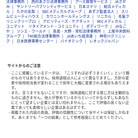
法律事務所
西村あさひ法律事務所
アース環境サービス
JAさが
み
サントリーパブリシティサービス
日本ステリ
総合メディカ
ル
たかの友梨
SBCメディカルグループ
あずさ監査法人
スリ
ムビューティハウス
カワニシホールディングス
リニカル
毛髪ク
リニックリーブ21
アビリティーズ・ケアネット
MICメディカル
ユニマット リタイアメント・コミュニティ
ボディワーク
JAなご
や
ソシエ・ワールド
長島・大野・常松法律事務所
上尾中央医科
グループ
TMI総合法律事務所
JAあいち経済連
神奈川クリニッ
ク
日本医療事務センター
バイオテック
レオックジャパン
サイトからのご注意
ここに掲載しているデータは、「こうすれば必ずうまくいく」という類
のものではありません。採用過程は人によって異なりますし、方針の変
更や採用担当者が変わることで前年と大幅に変更される場合もありえま
す。
また、言うまでもないことですが、採用過程に対する感じ方は主観的な
ものに過ぎません。他人が誉めているからといってかならずしもあなた
にとって望ましい企業とは言い切れませんし、ここで評価の高くない企
業であっても素晴らしい企業はあるはずです。
掲載された内容の真偽、評価の信頼性について当サイトは保証しかねま
す。あくまでも「一つの結果」として参考程度にとどめてください。