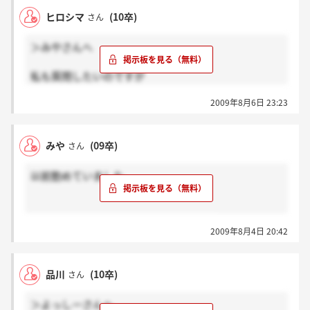
ヒロシマ
(10卒)
さん
＞みやさんへ
私も質問したいのですが
全員異動するにもそんなに人員は必要ないと思うので
2009年8月6日 23:23
すが？
昇給しないってやっぱりほんとうですか？
今だに離職率はたかいですか？回答お願いします！
みや
(09卒)
さん
以前勤めていました。
閉院職員は、眼科に移動されています。
2009年8月4日 20:42
品川
(10卒)
さん
＞よっしーさんへ