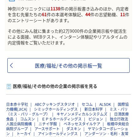
神奈川クリニックには
1138
件の掲示板書き込みのほか、内定者
を含む先輩たちの
61
件の本選考体験記、
44
件の志望動機、
11
件
のエントリーシートがあります。
その他にみん就に集まった約2万9000件の企業掲示板や就活生
による面接、WEBテスト、インターン体験記やリアルタイムの
内定情報をご覧いただけます。
医療/福祉/その他の掲示板一覧
医療/福祉/その他の他の企業の掲示板を見る
日本赤十字社
ABCクッキングスタジオ
セコム
ALSOK
国際協
力機構[JICA]
シミックホールディングス
新日本科学
ミス・パリ
（ミス・パリ・グループ）
キヤノンメディカルシステムズ
日清医療
食品
コムスン
ＥＰＳホールディングス
ピジョン
独立行政法
人国立病院機構
ニチイ学館
ベネッセスタイルケア
板橋中央総合
病院グループ
アースサポート
ダスキン
ヤマシタコーポレーショ
ン
トーカイ
アインホールディングス
アンダーソン・毛利・友常