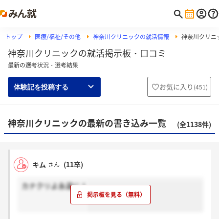
トップ
医療/福祉/その他
神奈川クリニックの就活情報
神奈川クリニ
神奈川クリニックの就活掲示板・口コミ
最新の選考状況・選考結果
お気に入り
(
451
)
体験記を投稿する
神奈川クリニックの最新の書き込み一覧
(全1138件)
キム
(11卒)
さん
カナクリよ永遠に！