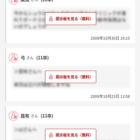
わたしは違うとこを受けることにします。
今からシュウカツなんですけど次々にクリニックが潰
れてボーナスもカットであれば来年度の新卒採用はな
いのでしょうか
2009年10月30日 14:15
弓
(11卒)
さん
＞昆布さんへ
来月は立川が閉院しますね
2009年10月23日 13:58
このペースでいけば
全部無くなりそう
昆布
(11卒)
さん
＞zzさんへ