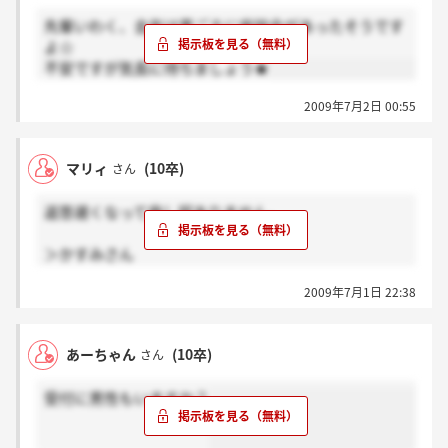
先輩いわく、去年は夏ごろに座談会があったそうです
よ☆
不安ですが気長に待ちましょう★
2009年7月2日 00:55
マリィ
(10卒)
さん
返答遅くなって申し訳ありません。
＞かすみさん
本当に不安です。
2009年7月1日 22:38
ただ、説明会の際に10月以降に内々定から内定へ移行
されるという話を伺ったような…？たぶん、そのころ
に座談会があるのではないかと感じます。
あーちゃん
(10卒)
さん
不確かな情報で申し訳ありません。
受付に男性もいますか？
＞カピパラさん
直接聞かれたんですね。
私もかなり不安だったので、そのような情報いただけ