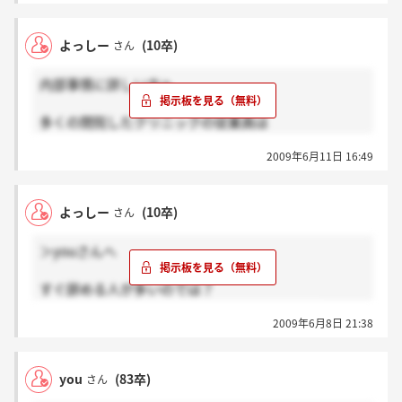
よっしー
(10卒)
さん
内部事情に詳しい方へ
多くの閉院したクリニックの従業員は
リストラされましたか？
2009年6月11日 16:49
よっしー
(10卒)
さん
＞youさんへ
すぐ辞める人が多いのでは？
過去の書き込みに理由が記載されていますよ。
2009年6月8日 21:38
you
(83卒)
さん