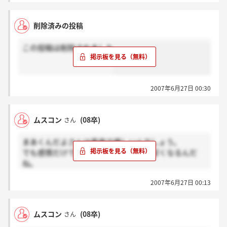
とを後悔していないです。
他の企業をまわって改めて就職活動してもいいし、こ
こで自分のやりたいことができるのか改めて考えてみ
過去に問題があり立ち直ってきた企業は沢山ありま
削除済みの投稿
るのもいいと思います。個人的には、しんどいことと
す。リクルートさん、丸紅さん、、、。
は思いますが、好きで入社を決めた会社ならやはりそ
いま大手、人気企業と言われている企業も、その当時
この投稿は削除されました
こで頑張って働いて、3年後、5年後に入社して良かっ
の社員がふんばって、そして今の姿があるんです。
た！と思えたら最高なんじゃないかなと思います。ど
もちろん、自分の生活がかかっているのはわかりま
んな結果であれ納得して就職活動を終えられるよう、
す。給料がもらえれば仕事は何でもいいという方もい
入社を迎えられるよう、祈っています。
れば、好きな仕事ができれば給料は二の次という方も
2007年6月27日 00:30
いらっしゃるでしょう。
ちなみに、学生時代のバイト先の後輩が3年前コムス
皆さんそれぞれがご自分の価値観に基づいて出した結
ンさんに入社をしたのですが、今も働いていると先日
論ならば、3年後、5年後、10年後、いつか正しい結論
ムスコン
(08卒)
さん
聞き、素直に感動しました。部外者の私が勝手なこと
だったと思えると思います。
を言っているようで恐縮ですが、やはりどんな会社に
まあくんだよさんは素直で優しいんでしょう。
もいい点・悪い点はある。でもそこで自分のやりたい
ハナコさん。ご覧になっているかわかりませんし、私
でも感情だけで書き込むから偽善者っぽくなるんだ
ことやお客様に貢献をしていくことができたら、やっ
の書き込みがお役に立つのかもわかりませんが、応援
ね。
ぱり誇りを持って働けるのではないかなと思います。
しています。
（私も現にそうですし。）関係のない私が書いたこと
2007年6月27日 00:13
そそ、でしゃばらないのが一番。
で不快に思う方もいるかもしれませんが、頑張ろう！
と思ってる内定者の方、だけど不安を抱えている方の
お役に立ちたいなと思い、書き込ませて頂きました。
ムスコン
(08卒)
さん
応援しています。