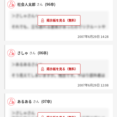
社会人太郎
(96卒)
さん
＞どの会社に入っても、先に何があるかわからないの
は同じだと思うんです。絶対リストラされない保証の
＞さしゃさんへ
ある会社なんてないですよね？もちろん、それぞれの
業界や会社によってその可能性は変るのかもしれませ
それでも、立ち直れる要素があったのでリクルートや
ん。でも、結局何があるかわからないのなら、自分が
丸紅、他のいろんな会社が今も同じ名前で存在してい
正しいと思った道を選ぶのが一番じゃないかなと思う
2007年6月29日 14:28
るんでしょ？
のです。
でもコムスンは、許認可制の事業だから介護の更新及
び新規申請ができないといった時点で、会社としては
と言っているけどそんなの当たり前だよ。
さしゃ
(06卒)
さん
存続が厳しい。だから、グループ外へ譲渡といったこ
でもわざわざ今既に問題が起こってる会社に自ら飛び
とを国からも言われているんですよ。他の会社と違っ
込んでいくのはただの馬鹿じゃないの？
＞あるあるさんへ
て、挽回のきかないミスをおかしてしまったんです、
すっごい極端だよ、君の言ってること。
この会社は！！
そう見えてしまいますか。残念です。やはり部外者は
しかも、譲渡先が何社も名乗りをあげているのに先日
前もどっかで書いたけど、この会社を新入社員が変え
余計なことをしない方がいいのでしょうか。こういっ
の日経ではまだGWG側から話はないらしい。
るなんて無理に決まってるでしょ。
2007年6月29日 12:08
た顔の見えない場所で真意を伝えるというのは本当に
こんな先行き不透明な会社にもし、入ろうとしている
難しいですね。
人がいたらやはり、一度は止めるべきだと自分は思い
ます。
あるある
(07卒)
さん
ハナコさんの「綺麗ごとかもしれないけど、励ましあ
まだ、入社前なのでやり直しはききます。
って～」という文を読み、余計なお世話だったのかも
2007年入社の新卒は入社してしまっているので、非常
＞さしゃさん
しれませんが、そういう考えをされている方の応援が
にかわいそうではありますが、今、就職活動している