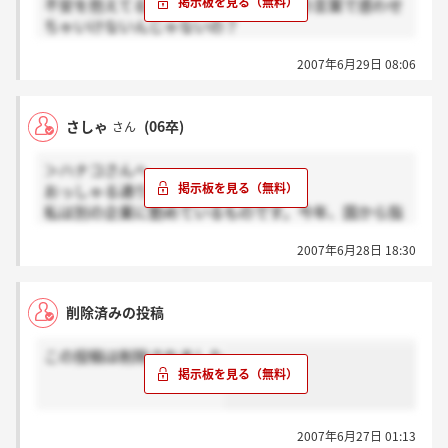
不安を抱えてるからこそそんな部外者の言葉で惑わせ
できればと思って書き込みました。そういう方々にと
人たちはまだ間に合います。
ちゃいけないんじゃないの？
って確かにこの掲示板を見るのは辛いですよね？
しっかり、就職活動しなおして再度内定をゲットしま
これで入社して1年もたたないうちに「人員整理」と
しょう。
2007年6月29日 08:06
かなってリストラ迫られたらどうすんのよ？
私の個人的な意見ですが、どの会社に入っても、先に
何があるかわからないのは同じだと思うんです。絶対
自分の会社も国から指導を受けました、私も頑張って
リストラされない保証のある会社なんてないですよ
さしゃ
(06卒)
さん
るからあなたたちも頑張ってくださいって傷の舐め合
ね？もちろん、それぞれの業界や会社によってその可
いもいいとこじゃん。
能性は変るのかもしれません。でも、結局何があるか
＞ハナコさんへ
「自分のやりたいこと」とか「お客様への貢献」をや
わからないのなら、自分が正しいと思った道を選ぶの
おっしゃる通りだと思います。
たらと連呼してるけど、仕事ってそれだけじゃないで
が一番じゃないかなと思うのです。
私は別の企業に勤めているものです。今年、国から指
しょ？
「こんな状況でもコムスンさんにこだわるべきです
導を受け、マスコミでかなり辛らつに批判を受けまし
自分の生活だってあるし、実際んとこ介護会社なんて
よ！」ということを言いたいのではなくて、「この状
2007年6月28日 18:30
た。正直落ち込むこともありましたが、本来自分がや
どこも人手不足で内定なんてすぐにもらえるんだから
況でも入社する！」って決意された人を応援したく
りたい！と思っていることや就職したときに共感した
さ、ここでコムスンにこだわる理由がどこにあんの？
て、改めて書き込ませて頂きました。
会社の方向性は変わらないし、自分のできることから
裏切られた！と思うからここをやめるのもいいでしょ
削除済みの投稿
会社を良くしていこう、そして消費者やお客様、社会
いかにも相手のことを思って書いてるようだけど、た
うし、変えたい！と思って入社するのもいいでしょ
に貢献できるように頑張っていこうとふんばっていま
またま自分の会社が行政指導から立ち直った事例を引
う。
この投稿は削除されました
す。
っ張り出してきてちょっと英雄ぶってるとしか見えな
私自身のことを申し上げれば、私の会社はまだ立ち直
確かに、コムスンさんは今非常に辛い時期ですよね。
いよ。
っていませんし、去年に比べて業務が滞ることもあり
不勉強で申し訳ないのですが、先行きが不透明な状況
今内定者は裏切られた気持ちでいっぱいだと思うよ。
ます。それでも、自分が共感して入った会社に入社し
のようですので、内定者の方や社員、利用しているお
励ましたい気持ちもわかるけどさ、言ってることがあ
て3年間勤めてきて、この状況下でも私は入社したこ
2007年6月27日 01:13
客様皆さん不安になって当然だと思います。
まりにも無責任だと思う。