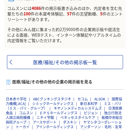
コムスンには
4086
件の掲示板書き込みのほか、内定者を含む先
輩たちの
100
件の本選考体験記、
57
件の志望動機、
5
件のエント
リーシートがあります。
その他にみん就に集まった約2万9000件の企業掲示板や就活生
による面接、WEBテスト、インターン体験記やリアルタイムの
内定情報をご覧いただけます。
医療/福祉/その他の掲示板一覧
医療/福祉/その他の他の企業の掲示板を見る
日本赤十字社
ABCクッキングスタジオ
セコム
ALSOK
国際協
力機構[JICA]
シミックホールディングス
新日本科学
ミス・パリ
（ミス・パリ・グループ）
キヤノンメディカルシステムズ
日清医療
食品
コムスン
ＥＰＳホールディングス
ピジョン
独立行政法
人国立病院機構
ニチイ学館
ベネッセスタイルケア
板橋中央総合
病院グループ
アースサポート
ダスキン
ヤマシタコーポレーショ
ン
トーカイ
アインホールディングス
アンダーソン・毛利・友常