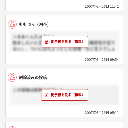
う？
2007年6月26日 11:42
学生の企業研究くらいで判明するレベルなら、とっく
の昔にマスコミからつつかれてると思うけど。
君の言ってることって全てが後付けで全然説得力ない
もも
(04卒)
さん
よ。
＞まあくんだよさんへ
最初に偉そうなこと言っておいて、後になって実はこ
励ましたいと言ってる人が、結局は「企業研究が足り
う思ってるとか、本当はそんなことわかってるとか、
ない」、ついにはちょっとした自慢…など言うでしょ
本音はどうとか。
うか…。
しまいには自分の武勇伝語りだして話題をそらそうと
2007年6月26日 09:54
「人生一度きり、やりたいことをやっていた方が後悔
する姑息さ。全てが笑える。
しない」と言っていたではありませんか。
後から何を弁解されようとも、これから衰退していく
削除済みの投稿
会社と分かっていながら（本当に分かっていたならの
話ですが）、大丈夫、ドンマイなど軽々しく言うのは
この投稿は削除されました
どうかと思いました。だいたいドンマイ＝気にする
な！って気にしますよ。毎日悶々といろんなことを考
えこんでると思いますよ。
2007年6月26日 05:11