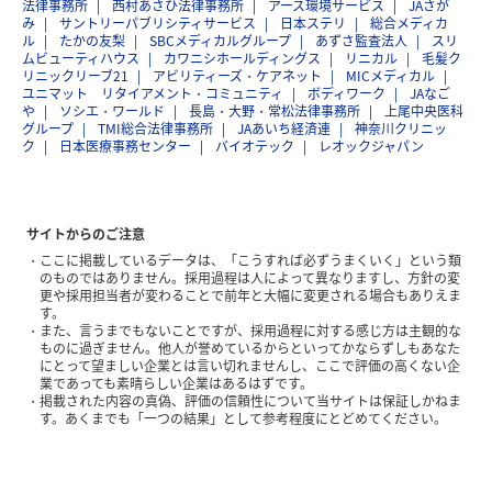
法律事務所
西村あさひ法律事務所
アース環境サービス
JAさが
み
サントリーパブリシティサービス
日本ステリ
総合メディカ
ル
たかの友梨
SBCメディカルグループ
あずさ監査法人
スリ
ムビューティハウス
カワニシホールディングス
リニカル
毛髪ク
リニックリーブ21
アビリティーズ・ケアネット
MICメディカル
ユニマット リタイアメント・コミュニティ
ボディワーク
JAなご
や
ソシエ・ワールド
長島・大野・常松法律事務所
上尾中央医科
グループ
TMI総合法律事務所
JAあいち経済連
神奈川クリニッ
ク
日本医療事務センター
バイオテック
レオックジャパン
サイトからのご注意
ここに掲載しているデータは、「こうすれば必ずうまくいく」という類
のものではありません。採用過程は人によって異なりますし、方針の変
更や採用担当者が変わることで前年と大幅に変更される場合もありえま
す。
また、言うまでもないことですが、採用過程に対する感じ方は主観的な
ものに過ぎません。他人が誉めているからといってかならずしもあなた
にとって望ましい企業とは言い切れませんし、ここで評価の高くない企
業であっても素晴らしい企業はあるはずです。
掲載された内容の真偽、評価の信頼性について当サイトは保証しかねま
す。あくまでも「一つの結果」として参考程度にとどめてください。