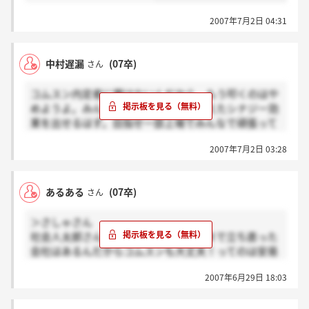
2007年7月2日 04:31
中村遅漏
(07卒)
さん
コムスン内定者に罪はないんだから、もう叩くのはや
めようよ。みんなで頑張れば会社を超えたシナジー効
果を出せるはず。目指せ一部上場でみんなで頑張って
いきましょう！
2007年7月2日 03:28
あるある
(07卒)
さん
＞さしゃさん
社会人太郎さんが言ってるように、今まで立ち直った
会社はあるんだからコムスンも大丈夫！ってのは安易
すぎるよ。
2007年6月29日 18:03
主事業の拡大ができないような会社のどこにそんな望
みあるの？