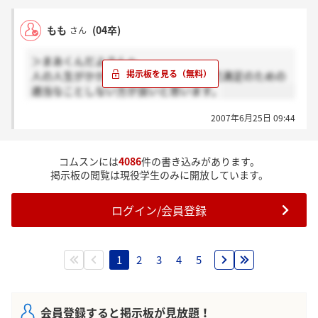
励ましてくれるその行為は大いに評価できると思いま
す。
もも
(04卒)
さん
ただやはり事実に反することや拡大解釈をこの掲示板
に載せるのはやはり問題があるでしょう。
＞まあくんだよさんへ
人の人生がかかってるのに、そんな自己満足のための
私も含め不特定多数の方が信じたりするわけですから
適当なことしない方が良いと思います。
ね。
以後ご注意ください。
2007年6月25日 09:44
コムスンには
4086
件の書き込みがあります。
掲示板の閲覧は現役学生のみに開放しています。
ログイン/会員登録
1
2
3
4
5
会員登録すると掲示板が見放題！