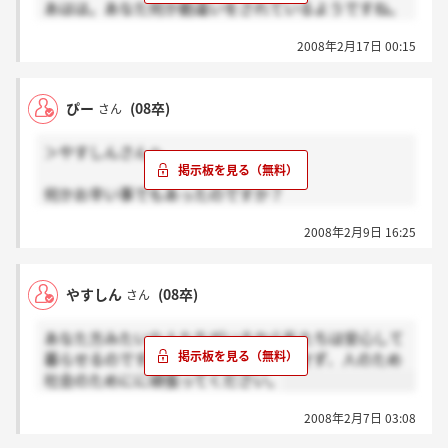
あはは。あなた何か勘違いをされているようですね。
私は大学四年生なんです。既に就職活動は終えてお
2008年2月17日 00:15
り、四月から某大手メーカーに入社する予定です。福
祉とは縁のない業界ですが、人の為、社会の為に働く
信念はいつも持っていたいものですね。去年お世話に
ぴー
(08卒)
さん
なった掲示板に久々書き込みしてみたら思わぬ返信が
来てびっくり。
＞やすしんさんへ
ぴーさんごめんね。真面目に回答してもらっちゃっ
て。俺ほんの軽い気持ちで書いただけなんだわ。でも
何かお辛い事でもあったのですか？
福祉業界で働く人方々、そして働こうという志を持っ
自分より下だと思い込める存在がいないと、やってい
ている方々には心から敬意を抱きます。頑張ってくだ
2008年2月9日 16:25
けない心境のようですね。
さい。
就職活動は大変なことです。
希望している会社を落とされたり、受けることすら出
やすしん
(08卒)
さん
来ないこともありますから、ストレスは計り知れない
ものですよね。
あなた方みたいな人たちがいるから私たちは安心して
ですが、下を見るような姿勢では、あなた自身の成長
暮らせるのです。世俗の雑音など気にせず、人のため
を見込めません。
社会のためにに頑張ってください。
そのような考え方は、面接をする企業にも見抜かれて
しまいますよ。
2008年2月7日 03:08
他に、前向きになれる楽しみを持って頑張ってくださ
いね。