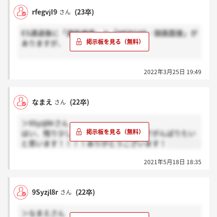
rfegvjI9
(23卒)
さん
ES通過後に「適性検査」と「WEBGAB・録画面接」が
ありますが、
?「適性検査」で通過しないと「WEBGAB・録画面
2022年3月25日 19:49
接」は受けれない
?「適性検査、WEBGAB・録画面接」あわせて選考が
ある
なまえ
(22卒)
さん
どちらなのでしょうか、？
＞9Syzjl8rさん
はい、残り少し全力を尽くして最後までがんばりたい
と思います！！！！ありがとうございます！
2021年5月18日 18:35
9Syzjl8r
(22卒)
さん
＞なまえさん