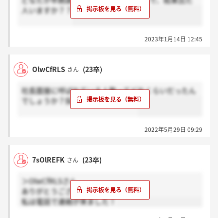
どなたか早期選考1次面接受けられた方で、結果出た
人いますか？？
2023年1月14日 12:45
OlwCfRLS
(23卒)
さん
社長面接に呼ばれている人数ってどれくらいだったん
でしょうか？採用人数分ですかね？
2022年5月29日 09:29
7sOlREFK
(23卒)
さん
＞OlwCfRLSさん
ありがとうございます！
私は電話で連絡が来ました！