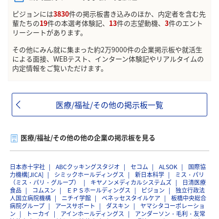
ピジョンには
3830
件の掲示板書き込みのほか、内定者を含む先
輩たちの
19
件の本選考体験記、
13
件の志望動機、
3
件のエント
リーシートがあります。
その他にみん就に集まった約2万9000件の企業掲示板や就活生
による面接、WEBテスト、インターン体験記やリアルタイムの
内定情報をご覧いただけます。
医療/福祉/その他の掲示板一覧
医療/福祉/その他の他の企業の掲示板を見る
日本赤十字社
ABCクッキングスタジオ
セコム
ALSOK
国際協
力機構[JICA]
シミックホールディングス
新日本科学
ミス・パリ
（ミス・パリ・グループ）
キヤノンメディカルシステムズ
日清医療
食品
コムスン
ＥＰＳホールディングス
ピジョン
独立行政法
人国立病院機構
ニチイ学館
ベネッセスタイルケア
板橋中央総合
病院グループ
アースサポート
ダスキン
ヤマシタコーポレーショ
ン
トーカイ
アインホールディングス
アンダーソン・毛利・友常