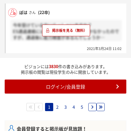
ぽは
(22卒)
さん
今年受けている方いらっしゃいますか？
ES通過連絡には性格適性検査の連絡しかなかったので
すが、通過後に能力検査があるんでしょうか…
去年とステップが異なるみたいなので
2021年3月24日 11:02
ピジョンには
3830
件の書き込みがあります。
掲示板の閲覧は現役学生のみに開放しています。
ログイン/会員登録
1
2
3
4
5
会員登録すると掲示板が見放題！