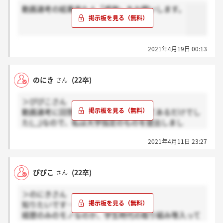
動画選考の結果来た人「感謝」をお願いします。
2021年4月19日 00:13
のにき
(22卒)
さん
＞ぴぴこさん
動画選考に回答しても、履歴書と書いてあるだけでし
た(;_;)なので、私は大学指定のものを提出しまし
た、、
2021年4月11日 23:27
ぴぴこ
(22卒)
さん
＞のにきさん
知りたいです…！
経歴のみのモノなのか、学生時代の取り組み等入って