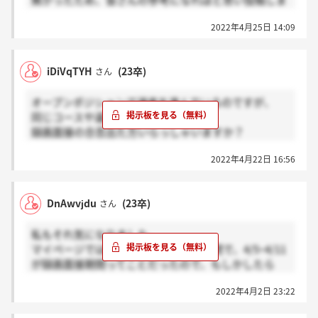
無かったため、皆さんの参考になればと思い投稿しま
す。
2022年4月25日 14:09
（聞かれた内容）
・自己PRを1分間程度と、その深掘り質問
iDiVqTYH
(23卒)
さん
・志望動機
・人生で1番有難うと言われて嬉しかったこと
オープンポジションで選考を進んでいるのですが、
・職種に関する理解
同じコースや違うコースで
録画面接の合否出た方いらっしゃいますか？
Pigeonさんはサイレントお祈りしないと思っているの
2022年4月22日 16:56
ですが、、、
DnAwvjdu
(23卒)
さん
私もそれ気になりました。
マイページでは3/31までが適性検査期間で、4/5~4/11
が録画面接期間ってことだったので、もしかしたら
4/4までに適性検査の合否が出るのかもしれないです
2022年4月2日 23:22
ね！明確なこと言えなくてごめんなさい！
＞rfegvjI9さん