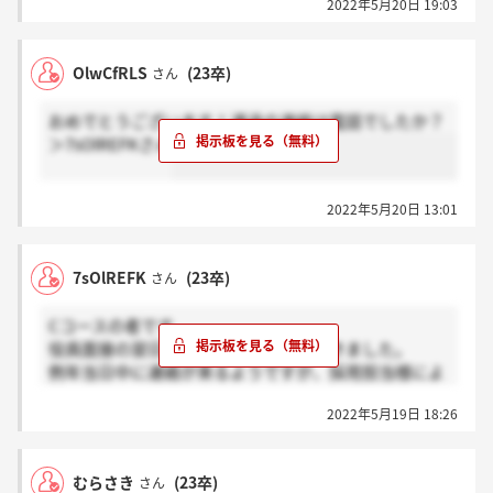
2022年5月20日 19:03
OlwCfRLS
(23卒)
さん
おめでとうございます！通過の連絡は電話でしたか？
＞7sOlREFKさん
2022年5月20日 13:01
7sOlREFK
(23卒)
さん
Cコースの者です。
役員面接の翌日昼、通過のご案内を頂きました。
例年当日中に連絡が来るようですが、採用担当様によ
って連絡の日時がずれる事もあるようです。役員面接
2022年5月19日 18:26
は採用担当と上級役員クラスの二人でした。
聞かれた事
むらさき
(23卒)
さん
・自己PRと志望動機