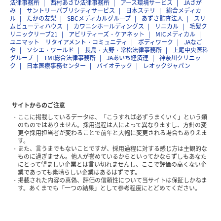
法律事務所
西村あさひ法律事務所
アース環境サービス
JAさが
み
サントリーパブリシティサービス
日本ステリ
総合メディカ
ル
たかの友梨
SBCメディカルグループ
あずさ監査法人
スリ
ムビューティハウス
カワニシホールディングス
リニカル
毛髪ク
リニックリーブ21
アビリティーズ・ケアネット
MICメディカル
ユニマット リタイアメント・コミュニティ
ボディワーク
JAなご
や
ソシエ・ワールド
長島・大野・常松法律事務所
上尾中央医科
グループ
TMI総合法律事務所
JAあいち経済連
神奈川クリニッ
ク
日本医療事務センター
バイオテック
レオックジャパン
サイトからのご注意
ここに掲載しているデータは、「こうすれば必ずうまくいく」という類
のものではありません。採用過程は人によって異なりますし、方針の変
更や採用担当者が変わることで前年と大幅に変更される場合もありえま
す。
また、言うまでもないことですが、採用過程に対する感じ方は主観的な
ものに過ぎません。他人が誉めているからといってかならずしもあなた
にとって望ましい企業とは言い切れませんし、ここで評価の高くない企
業であっても素晴らしい企業はあるはずです。
掲載された内容の真偽、評価の信頼性について当サイトは保証しかねま
す。あくまでも「一つの結果」として参考程度にとどめてください。