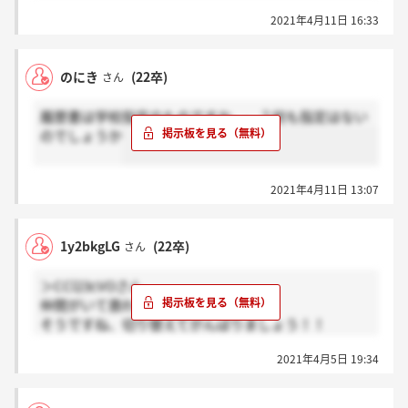
いるものなのかですよね？
2021年4月11日 16:33
まだ動画選考回答していないので見れず指定あるかわ
かりません、。(´；；`)
のにき
(22卒)
さん
履歴書は学校指定のものですか、、？何も指定はない
のでしょうか
2021年4月11日 13:07
1y2bkgLG
(22卒)
さん
＞CCl23cVOさん
仲間がいて救われた気持ちです。笑
そうですね、切り替えてがんばりましょう！！
受かったみなさん応援しています
2021年4月5日 19:34