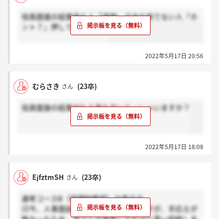
・志望度確認
役員面接の結果来た人「感謝」でまだ来てない人「ホ
・大学で学んでいる事
ント？」押して欲しいです
・具体的なキャリアプラン
・あなたにとって営業とは？
2022年5月17日 20:56
むらさき
(23卒)
さん
役員面接の結果がもう来た方いらっしゃいますか？
2022年5月17日 18:08
EjfztmSH
(23卒)
さん
選考コースB（経理財務部）の者です。
只今、人事面談、個人面接終えたのですが、手応えが