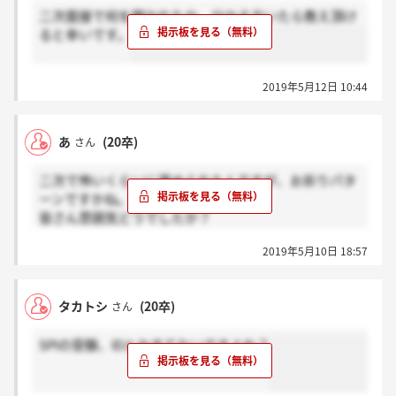
二次面接で何を聞かれたか、分かる方いたら教え頂け
ると幸いです。
2019年5月12日 10:44
あ
(20卒)
さん
二次で怖いくらいに褒められたんですが、お祈りパタ
ーンですかね。
皆さん雰囲気どうでしたか？
spiの結果にも触れられましたか？
2019年5月10日 18:57
タカトシ
(20卒)
さん
SPIの受験、IDとかきてないですよね？