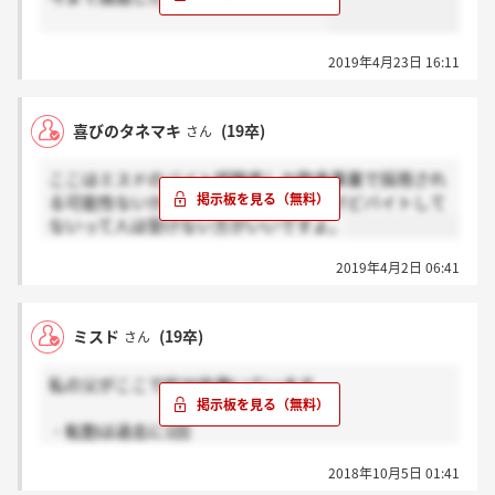
2019年4月23日 16:11
喜びのタネマキ
(19卒)
さん
ここはミスドのバイト経験者しか飲食事業で採用され
る可能性ないからミスドに関わりたいけどバイトして
ないって人は受けない方がいいですよ。
2019年4月2日 06:41
ミスド
(19卒)
さん
私の父がここで約30年働いています。
・転勤は過去に1回
・月に1～2回ほど土曜の午前中だけ出勤(私服)
2018年10月5日 01:41
・日祝は休み