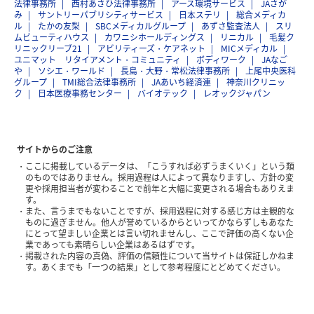
法律事務所
西村あさひ法律事務所
アース環境サービス
JAさが
み
サントリーパブリシティサービス
日本ステリ
総合メディカ
ル
たかの友梨
SBCメディカルグループ
あずさ監査法人
スリ
ムビューティハウス
カワニシホールディングス
リニカル
毛髪ク
リニックリーブ21
アビリティーズ・ケアネット
MICメディカル
ユニマット リタイアメント・コミュニティ
ボディワーク
JAなご
や
ソシエ・ワールド
長島・大野・常松法律事務所
上尾中央医科
グループ
TMI総合法律事務所
JAあいち経済連
神奈川クリニッ
ク
日本医療事務センター
バイオテック
レオックジャパン
サイトからのご注意
ここに掲載しているデータは、「こうすれば必ずうまくいく」という類
のものではありません。採用過程は人によって異なりますし、方針の変
更や採用担当者が変わることで前年と大幅に変更される場合もありえま
す。
また、言うまでもないことですが、採用過程に対する感じ方は主観的な
ものに過ぎません。他人が誉めているからといってかならずしもあなた
にとって望ましい企業とは言い切れませんし、ここで評価の高くない企
業であっても素晴らしい企業はあるはずです。
掲載された内容の真偽、評価の信頼性について当サイトは保証しかねま
す。あくまでも「一つの結果」として参考程度にとどめてください。