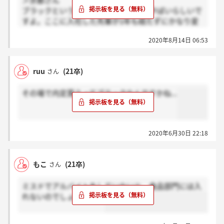
＞京都さん
ブラックというより宗教が強くて結構やばいらしいで
すよ。ここに入社した先輩が1年も経たずにかなり変
わってました
2020年8月14日 06:53
ruu
(21卒)
さん
その場で内定貰うってブラックなんですかね...
2020年6月30日 22:18
もこ
(21卒)
さん
ミスドでアルバイトをしていないと、食品部門には入
れないのでしょうか、、