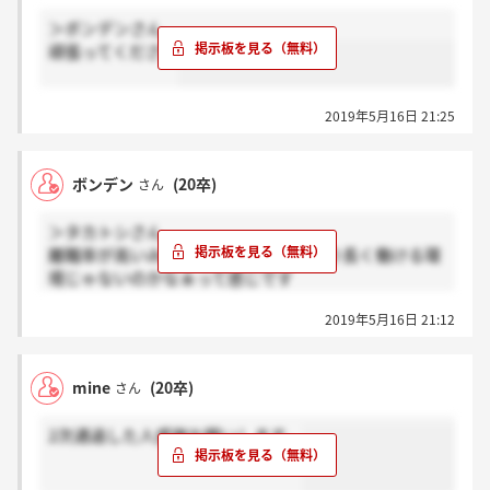
＞ボンデンさん
頑張ってください
2019年5月16日 21:25
ボンデン
(20卒)
さん
＞タカトシさん
離職率が高いみたいなのを見て、あまり長く働ける環
境じゃないのかなぁって感じです
女性管理職の割合が実際は低いのと、残業も多いって
2019年5月16日 21:12
いうのも気にしちゃいます
まぁネットの情報だし、働くのは自分なんですけどね
mine
(20卒)
さん
2次通過した人感謝お願いします。