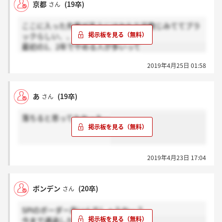
京都
(19卒)
さん
ここに入った先輩が言うにはかなり宗教じみててブラ
ックらしい、、
最初の1、2年でやめる人が多いって
2019年4月25日 01:58
あ
(19卒)
さん
落ちると思ってなかった…
2019年4月23日 17:04
ボンデン
(20卒)
さん
SPIのボーダー高いんでしょうか…？
今まで通過したことなくて不安です。