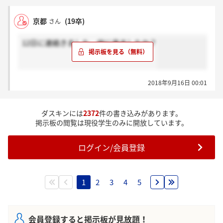
・手取り1000万
・1Fの灰皿は使える時間が限られている
京都
(19卒)
さん
よろしければ参考までに。
12日に連絡きました 他に来ましたか？
他に質問あればお答えします。
2018年9月16日 00:01
ダスキンには
2372
件の書き込みがあります。
掲示板の閲覧は現役学生のみに開放しています。
ログイン/会員登録
1
2
3
4
5
会員登録すると掲示板が見放題！