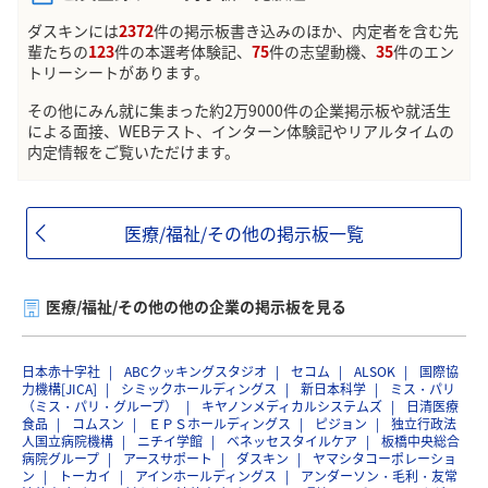
ダスキンには
2372
件の掲示板書き込みのほか、内定者を含む先
輩たちの
123
件の本選考体験記、
75
件の志望動機、
35
件のエン
トリーシートがあります。
その他にみん就に集まった約2万9000件の企業掲示板や就活生
による面接、WEBテスト、インターン体験記やリアルタイムの
内定情報をご覧いただけます。
医療/福祉/その他の掲示板一覧
医療/福祉/その他の他の企業の掲示板を見る
日本赤十字社
ABCクッキングスタジオ
セコム
ALSOK
国際協
力機構[JICA]
シミックホールディングス
新日本科学
ミス・パリ
（ミス・パリ・グループ）
キヤノンメディカルシステムズ
日清医療
食品
コムスン
ＥＰＳホールディングス
ピジョン
独立行政法
人国立病院機構
ニチイ学館
ベネッセスタイルケア
板橋中央総合
病院グループ
アースサポート
ダスキン
ヤマシタコーポレーショ
ン
トーカイ
アインホールディングス
アンダーソン・毛利・友常