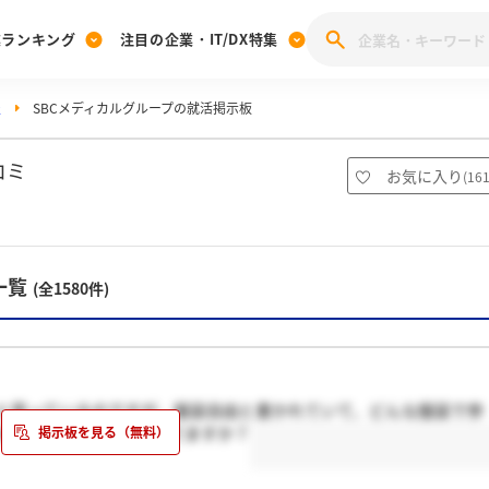
業ランキング
注目の企業・IT/DX特集
報
SBCメディカルグループの就活掲示板
注目の企業特集
みんなのIT業界新卒就職人気企業ランキング
みんな
[27卒] 本選考体験記投稿キャンペーン
28卒 注目企業特集
27卒 注目企業特集
みんなのDX企業就職ブランド調査
コミ
お気に入り
(
16
注目のIT・DX企業特集
28卒 IT・DX企業特集
27卒 IT・DX企業特集
28卒
みんなのIT業界新卒就職人気企業ランキング
みんな
一覧
(全1580件)
企業研究
ようと思っているのですが、服装自由と書かれていて、どんな服装で参
またメイクなどはどうしてますか？