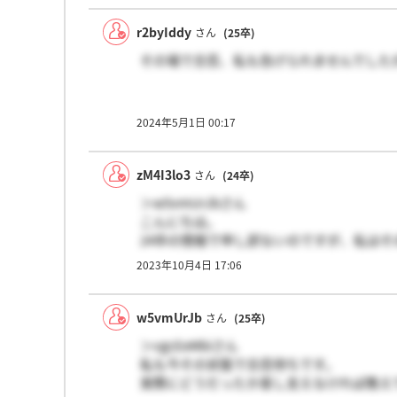
r2byIddy
さん
(25卒)
その場で合否、私も告げられませんでした
2024年5月1日 00:17
zM4I3lo3
さん
(24卒)
＞w5vmUrJbさん
こんにちは。
24卒の情報で申し訳ないのですが、私は
（ちなみにいずれも受付カウンセラー職で
2023年10月4日 17:06
ただ、その知り合いによれば、一週間以内
w5vmUrJb
さん
(25卒)
＞vgcEeMbiさん
私も今その状態で合否待ちです。
実際にどうだったか差し支えなければ教え