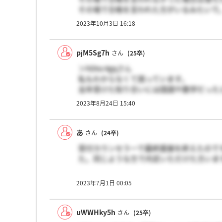
その場で合格を言われた方がいるみたいで
2023年10月3日 16:18
pjM5Sg7h
さん
(25卒)
＞hDIsc4gqさん
私もわからなくて困っています。
去年受けた知り合いには国語や数学だった
投稿者様はもう適性検査受けられましたか
2023年8月24日 15:40
あ
さん
(24卒)
受付カウンセラーで最終面接を終えたので
た。同じような方で内定いただけた方いま
2023年7月1日 00:05
uWWHky5h
さん
(25卒)