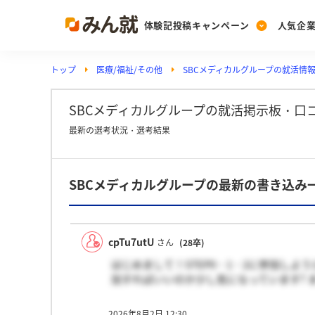
体験記投稿キャンペーン
人気企
トップ
医療/福祉/その他
SBCメディカルグループの就活情
Post
Ranking
PickUp
投稿する
ランキングを見る
注目の企業特集
SBCメディカルグループの就活掲示板・口
最新の選考状況・選考結果
Vote
SBCメディカルグループの最新の書き込み
投票する
動画で知ろう！業界・
cpTu7utU
さん
(28卒)
はじめまして！STEP0・1・2に参加し
加すればいいのか少し気になっています? 
2026年8月2日 12:30