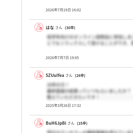
2026年7月19日 16:02
はな
さん
(30卒)
低学年向けのオンライン説明会に参加しま
とてもリラックスして受けることができ、
2026年7月7日 19:05
5ZUuIfea
さん
(26卒)
26卒の方！
最終面接の結果っていつもらいましたか？
教えていただきたいです！
2025年3月26日 17:32
BuH6JpBi
さん
(25卒)
受付カウンセラーの最終面接を控えていま