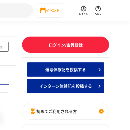
イベント
ログイン
ヘルプ
Event
の新卒就職人気企業ランキング
みんなのインターン人気企業ランキン
直近のイベント一覧
ログイン/会員登録
19
)
もっと見る
 IT・DX現場社員インタビュー
選考体験記を投稿する
の新卒就職人気企業ランキング
みんなのインターン人気企業ランキン
インターン体験記を投稿する
初めてご利用される方