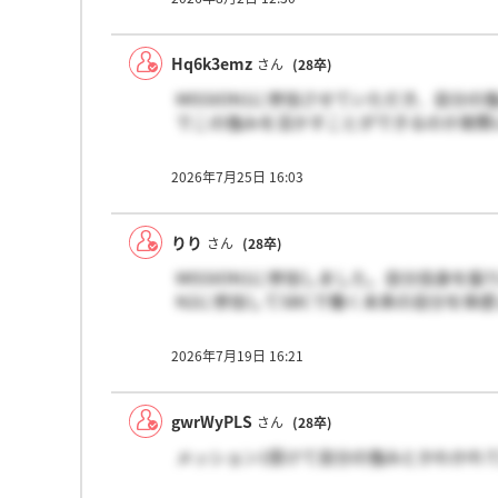
Hq6k3emz
さん
(28卒)
MISSION1に参加させていただき、自分の
でこの強みを活かすことができるのか実際
2026年7月25日 16:03
りり
さん
(28卒)
MISSION1に参加しました。自分自身を
N2に参加してSBCで働く未来の自分を体
2026年7月19日 16:21
gwrWyPLS
さん
(28卒)
メッション1受けて自分の強みとかわかれ