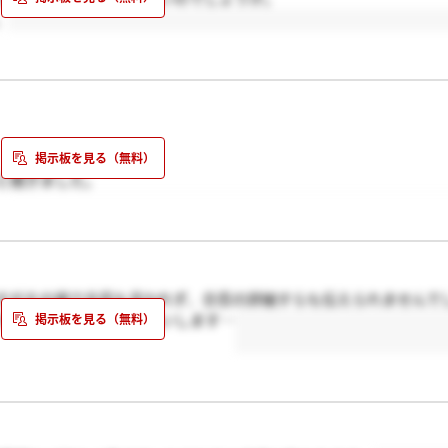
。
と聞きました。
？
すがその場で合否も言われず、合否の詳細すらも伝えられませんで
すか…？いたら感謝お願いします…