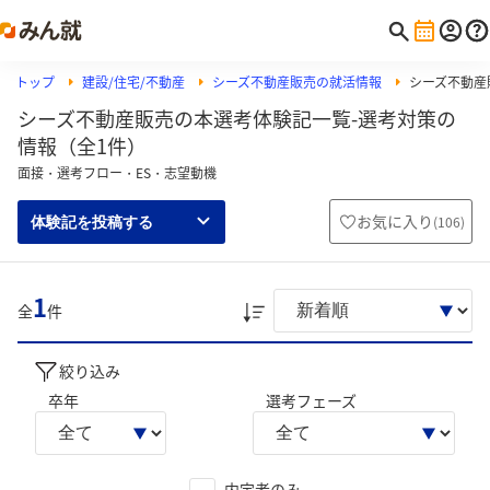
トップ
建設/住宅/不動産
シーズ不動産販売の就活情報
シーズ不動産
シーズ不動産販売の本選考体験記一覧-選考対策の
情報（全1件）
面接・選考フロー・ES・志望動機
お気に入り
(
106
)
体験記を投稿する
1
全
件
絞り込み
卒年
選考フェーズ
内定者のみ