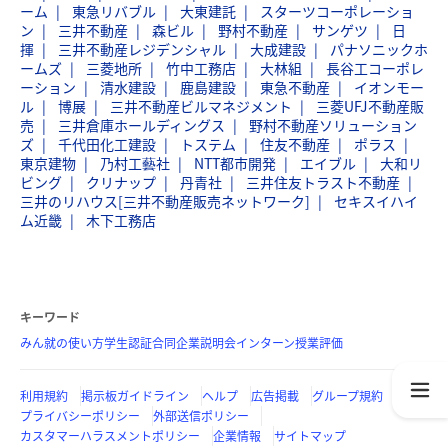
ーム
東急リバブル
大東建託
スターツコーポレーショ
ン
三井不動産
森ビル
野村不動産
サンゲツ
日
揮
三井不動産レジデンシャル
大成建設
パナソニックホ
ームズ
三菱地所
竹中工務店
大林組
長谷工コーポレ
ーション
清水建設
鹿島建設
東急不動産
イオンモー
ル
博展
三井不動産ビルマネジメント
三菱UFJ不動産販
売
三井倉庫ホールディングス
野村不動産ソリューション
ズ
千代田化工建設
トステム
住友不動産
ポラス
東京建物
乃村工藝社
NTT都市開発
エイブル
大和リ
ビング
クリナップ
丹青社
三井住友トラスト不動産
三井のリハウス[三井不動産販売ネットワーク]
セキスイハイ
ム近畿
木下工務店
キーワード
みん就の使い方
学生認証
合同企業説明会
インターン
授業評価
利用規約
掲示板ガイドライン
ヘルプ
広告掲載
グループ規約
プライバシーポリシー
外部送信ポリシー
カスタマーハラスメントポリシー
企業情報
サイトマップ