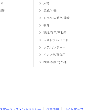
ジオ
人材
制作
流通/小売
トラベル/航空/運輸
教育
建設/住宅/不動産
レストラン/フード
ホテル/レジャー
インフラ/官公庁
医療/福祉/その他
タマーハラスメントポリシー
企業情報
サイトマップ