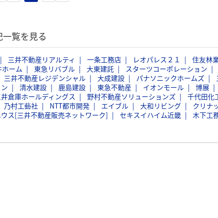
記一覧を見る
三井不動産リアルティ
一条工務店
レオパレス２１
住友林
井ホーム
東急リバブル
大東建託
スターツコーポレーション
三井不動産レジデンシャル
大成建設
パナソニックホームズ
ョン
清水建設
鹿島建設
東急不動産
イオンモール
博展
三井倉庫ホールディングス
野村不動産ソリューションズ
千代田化
乃村工藝社
NTT都市開発
エイブル
大和リビング
クリナ
ウス[三井不動産販売ネットワーク]
セキスイハイム近畿
木下工