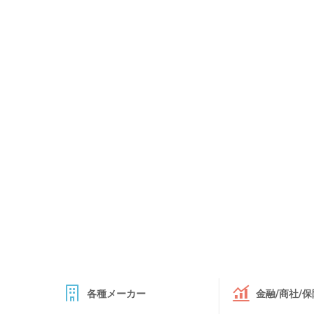
各種メーカー
金融/商社/保