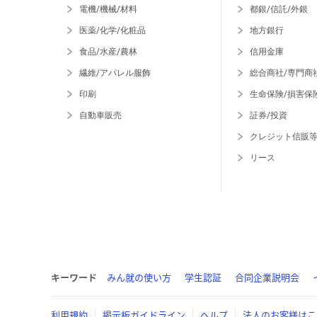
電機/機械/材料
都銀/信託/外銀
医薬/化学/化粧品
地方銀行
食品/水産/農林
信用金庫
繊維/アパレル服飾
総合商社/専門商
印刷
生命保険/損害保
自動車販売
証券/投資
クレジット信販
リース
キーワード
みん就の使い方
学生認証
合同企業説明会
利用規約
掲示板ガイドライン
ヘルプ
法人のお客様はこ