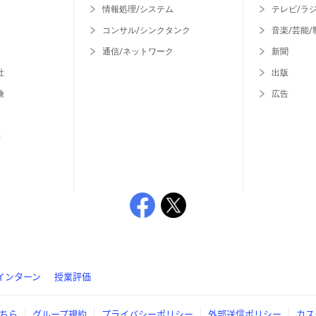
情報処理/システム
テレビ/ラ
コンサル/シンクタンク
音楽/芸能/
通信/ネットワーク
新聞
社
出版
険
広告
等
インターン
授業評価
ちら
グループ規約
プライバシーポリシー
外部送信ポリシー
カス