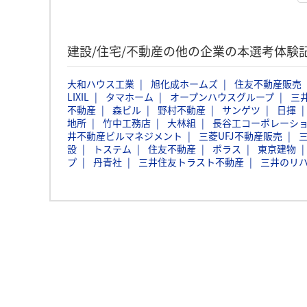
建設/住宅/不動産の他の企業の本選考体験
大和ハウス工業
旭化成ホームズ
住友不動産販売
LIXIL
タマホーム
オープンハウスグループ
三
不動産
森ビル
野村不動産
サンゲツ
日揮
地所
竹中工務店
大林組
長谷工コーポレーシ
井不動産ビルマネジメント
三菱UFJ不動産販売
設
トステム
住友不動産
ポラス
東京建物
プ
丹青社
三井住友トラスト不動産
三井のリハ