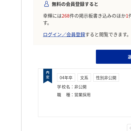
無料の会員登録すると
幸輝には
268
件の掲示板書き込みのほか
1
す。
ログイン／会員登録
すると閲覧できます
04年卒
文系
性別非公開
学校名
：
非公開
職種
：
営業採用