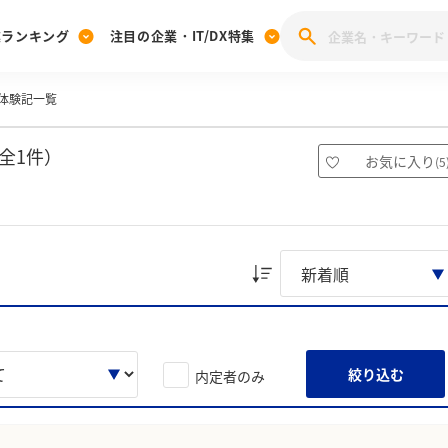
業ランキング
注目の企業・IT/DX特集
体験記一覧
注目の企業特集
みんなのIT業界新卒就職人気企業ランキング
みんな
[27卒] 本選考体験記投稿キャンペーン
28卒 注目企業特集
27卒 注目企業特集
みんなのDX企業就職ブランド調査
全1件）
お気に入り
(
5
注目のIT・DX企業特集
28卒 IT・DX企業特集
27卒 IT・DX企業特集
28卒
みんなのIT業界新卒就職人気企業ランキング
みんな
企業研究
絞り込む
内定者のみ