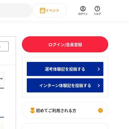
イベント
ログイン
ヘルプ
Event
の新卒就職人気企業ランキング
みんなのインターン人気企業ランキン
直近のイベント一覧
ログイン/会員登録
)
もっと見る
 IT・DX現場社員インタビュー
選考体験記を投稿する
の新卒就職人気企業ランキング
みんなのインターン人気企業ランキン
インターン体験記を投稿する
初めてご利用される方