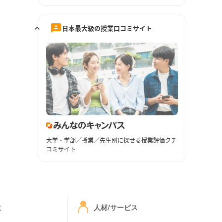
日本最大級の授業口コミサイト
大学・学部／授業／先生別に探せる授業評価クチ
コミサイト
ミ
人材/サービス