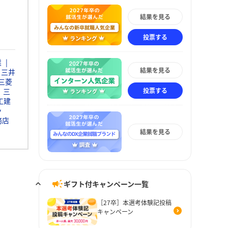
結果を見る
投票する
業
結果を見る
三井
三菱
投票する
三
工建
ッ
務店
結果を見る
ギフト付キャンペーン一覧
［27卒］本選考体験記投稿
キャンペーン