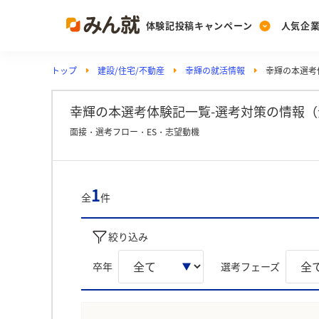
体験記投稿キャンペーン
人気企
トップ
建設/住宅/不動産
幸輝の就活情報
幸輝の本選考
Post
Ranking
PickUp
投稿する
ランキングを見る
注目の企業特集
幸輝の本選考体験記一覧-選考対策の情報（
面接・選考フロー・ES・志望動機
Vote
投票する
1
全
件
動画で知ろう！業界・
絞り込み
卒年
選考フェーズ