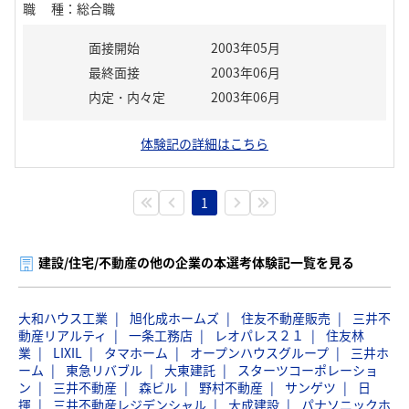
職種
：
総合職
面接開始
2003年05月
最終面接
2003年06月
内定・内々定
2003年06月
体験記の詳細はこちら
1
建設/住宅/不動産の他の企業の本選考体験記一覧を見る
大和ハウス工業
旭化成ホームズ
住友不動産販売
三井不
動産リアルティ
一条工務店
レオパレス２１
住友林
業
LIXIL
タマホーム
オープンハウスグループ
三井ホ
ーム
東急リバブル
大東建託
スターツコーポレーショ
ン
三井不動産
森ビル
野村不動産
サンゲツ
日
揮
三井不動産レジデンシャル
大成建設
パナソニックホ