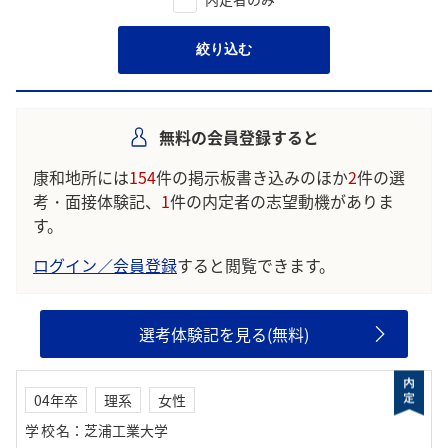
絞り込む
無料の会員登録すると
康和地所には
154
件の掲示板書き込みのほか
2
件の選
考・面接体験記、
1
件の内定者の志望動機がありま
す。
ログイン／会員登録
すると閲覧できます。
選考体験記を見る(無料)
04年卒
理系
女性
学校名
：
芝浦工業大学