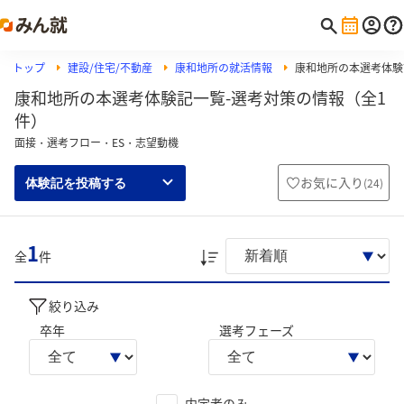
トップ
建設/住宅/不動産
康和地所の就活情報
康和地所の本選考体験
康和地所の本選考体験記一覧-選考対策の情報（全1
件）
面接・選考フロー・ES・志望動機
お気に入り
(
24
)
体験記を投稿する
1
全
件
絞り込み
卒年
選考フェーズ
内定者のみ