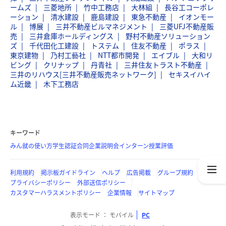
ームズ
三菱地所
竹中工務店
大林組
長谷工コーポレ
ーション
清水建設
鹿島建設
東急不動産
イオンモー
ル
博展
三井不動産ビルマネジメント
三菱UFJ不動産販
売
三井倉庫ホールディングス
野村不動産ソリューション
ズ
千代田化工建設
トステム
住友不動産
ポラス
東京建物
乃村工藝社
NTT都市開発
エイブル
大和リ
ビング
クリナップ
丹青社
三井住友トラスト不動産
三井のリハウス[三井不動産販売ネットワーク]
セキスイハイ
ム近畿
木下工務店
キーワード
みん就の使い方
学生認証
合同企業説明会
インターン
授業評価
利用規約
掲示板ガイドライン
ヘルプ
広告掲載
グループ規約
プライバシーポリシー
外部送信ポリシー
カスタマーハラスメントポリシー
企業情報
サイトマップ
表示モード
モバイル
PC