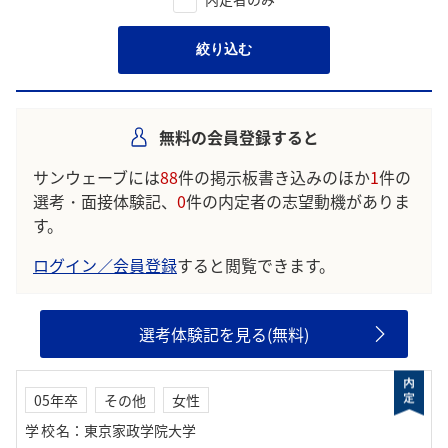
絞り込む
無料の会員登録すると
サンウェーブには
88
件の掲示板書き込みのほか
1
件の
選考・面接体験記、
0
件の内定者の志望動機がありま
す。
ログイン／会員登録
すると閲覧できます。
選考体験記を見る(無料)
05年卒
その他
女性
学校名
：
東京家政学院大学