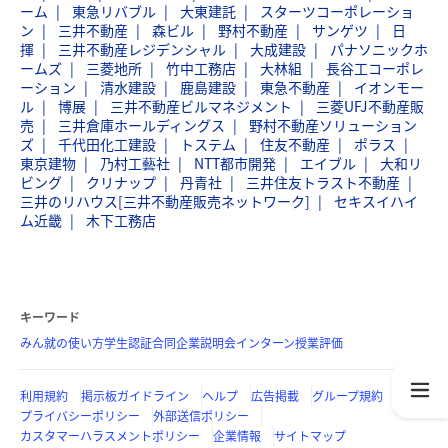
ーム
東急リバブル
大東建託
スターツコーポレーショ
ン
三井不動産
森ビル
野村不動産
サンゲツ
日
揮
三井不動産レジデンシャル
大成建設
パナソニックホ
ームズ
三菱地所
竹中工務店
大林組
長谷工コーポレ
ーション
清水建設
鹿島建設
東急不動産
イオンモー
ル
博展
三井不動産ビルマネジメント
三菱UFJ不動産販
売
三井倉庫ホールディングス
野村不動産ソリューション
ズ
千代田化工建設
トステム
住友不動産
ポラス
東京建物
乃村工藝社
NTT都市開発
エイブル
大和リ
ビング
クリナップ
丹青社
三井住友トラスト不動産
三井のリハウス[三井不動産販売ネットワーク]
セキスイハイ
ム近畿
木下工務店
キーワード
みん就の使い方
学生認証
合同企業説明会
インターン
授業評価
利用規約
掲示板ガイドライン
ヘルプ
広告掲載
グループ規約
プライバシーポリシー
外部送信ポリシー
カスタマーハラスメントポリシー
企業情報
サイトマップ