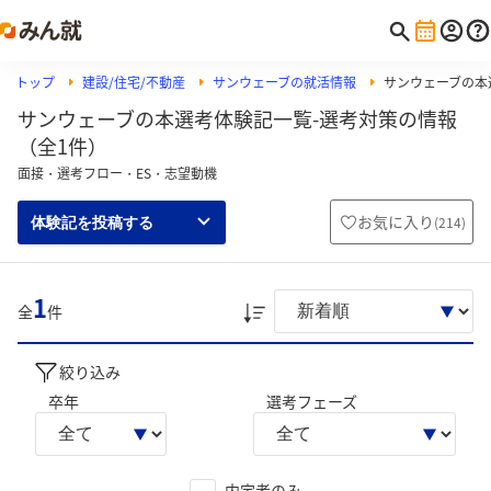
トップ
建設/住宅/不動産
サンウェーブの就活情報
サンウェーブの本
サンウェーブの本選考体験記一覧-選考対策の情報
（全1件）
面接・選考フロー・ES・志望動機
お気に入り
(
214
)
体験記を投稿する
1
全
件
絞り込み
卒年
選考フェーズ
内定者のみ