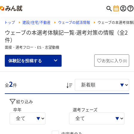
トップ
建設/住宅/不動産
ウェーブの就活情報
ウェーブの本選考体験
ウェーブの本選考体験記一覧-選考対策の情報（全2
件）
面接・選考フロー・ES・志望動機
お気に入り
(
0
)
体験記を投稿する
2
全
件
絞り込み
卒年
選考フェーズ
内定者のみ