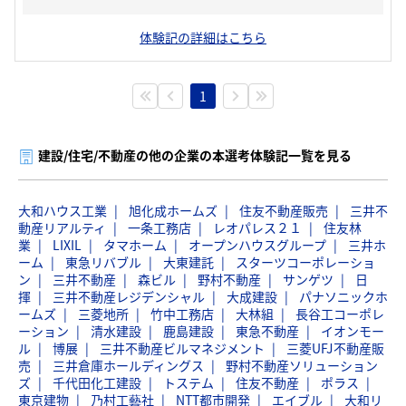
体験記の詳細はこちら
1
建設/住宅/不動産の他の企業の本選考体験記一覧を見る
大和ハウス工業
旭化成ホームズ
住友不動産販売
三井不
動産リアルティ
一条工務店
レオパレス２１
住友林
業
LIXIL
タマホーム
オープンハウスグループ
三井ホ
ーム
東急リバブル
大東建託
スターツコーポレーショ
ン
三井不動産
森ビル
野村不動産
サンゲツ
日
揮
三井不動産レジデンシャル
大成建設
パナソニックホ
ームズ
三菱地所
竹中工務店
大林組
長谷工コーポレ
ーション
清水建設
鹿島建設
東急不動産
イオンモー
ル
博展
三井不動産ビルマネジメント
三菱UFJ不動産販
売
三井倉庫ホールディングス
野村不動産ソリューション
ズ
千代田化工建設
トステム
住友不動産
ポラス
東京建物
乃村工藝社
NTT都市開発
エイブル
大和リ