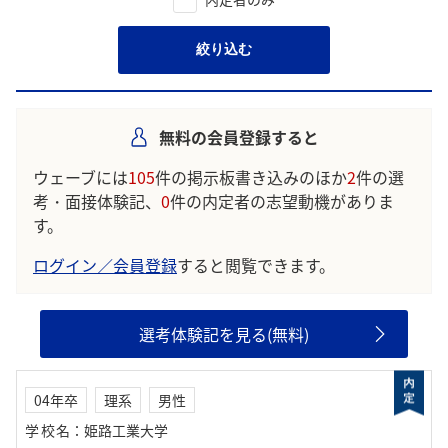
絞り込む
無料の会員登録すると
ウェーブには
105
件の掲示板書き込みのほか
2
件の選
考・面接体験記、
0
件の内定者の志望動機がありま
す。
ログイン／会員登録
すると閲覧できます。
選考体験記を見る(無料)
04年卒
理系
男性
学校名
：
姫路工業大学