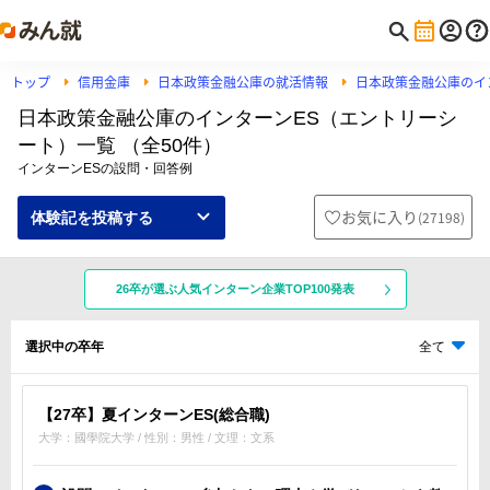
トップ
信用金庫
日本政策金融公庫の就活情報
日本政策金融公庫のイ
日本政策金融公庫のインターンES（エントリーシ
ート）一覧 （全50件）
インターンESの設問・回答例
お気に入り
(
27198
)
体験記を投稿する
26卒が選ぶ人気インターン企業TOP100発表
選択中の卒年
全て
【27卒】夏インターンES(総合職)
大学：國學院大学 / 性別：男性 / 文理：文系