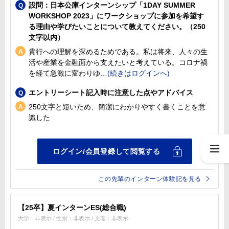
設問：日本公庫インターンシップ「1DAY SUMMER
WORKSHOP 2023」にワークショップに参加を希望す
る理由や学びたいことについて教えてください。（250
文字以内）
貴行への理解を深めるためである。私は将来、人々の生
活や産業を金融面から支えたいと考えている。コロナ禍
を経て急激に変わりゆ
エントリーシート記入時に注意した点やアドバイス
250文字と短いため、簡潔にわかりやすく書くことを意
識した
この先輩のインターン体験記を見る
【25卒】夏インターンES(総合職)
大学：非表示 / 性別：非表示 / 文理：非表示