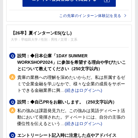
この先輩のインターン体験記を見る
【26卒】夏インターンES(なし)
大学：早稲田大学 / 性別：男性 / 文理：文系
設問：◆日本公庫「1DAY SUMMER
WORKSHOP2024」に参加を希望する理由や学びたいこ
とについて教えてください（250文字以内）
貴庫の業務への理解を深めたいからだ。私は所属するゼ
ミで企業金融を学ぶなかで、様々な企業の成長をサポー
トできる金融業界に興
設問：◆自己PRをお願いします。（250文字以内）
私の強みは課題発見力だ。この強みは英語ディベート活
動において発揮された。ディベートには、自分の主張の
優位性を伝えるという
エントリーシート記入時に注意した点やアドバイス