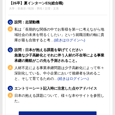
【26卒】夏インターンES(総合職)
大学：非表示 / 性別：男性 / 文理：文系
設問：志望動機
私は「長期的な関係の中でお客様を第一に考えながら地
域社会の未来を明るくしたい」という就職活動の軸に貴
庫が最も合致すると考
設問：日本が抱える課題を挙げてください
急激な少子高齢化とそれに伴う人材の不在等による事業
承継の難航がこの先も予測されること。
人材不足による事業承継問題は少子高齢化によって年々
深刻化している。中小企業において後継者を決めるこ
と、そして育てるための
エントリーシート記入時に注意した点やアドバイス
日本の抱える課題について、様々な本やサイトを参照し
た。