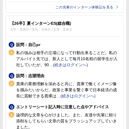
この先輩のインターン体験記を見る
【26卒】夏インターンES(総合職)
大学：非表示 / 性別：非表示 / 文理：非表示
設問：自己pr
私の強みは相手の立場になって行動出来ることだ。私の
アルバイト先では、新人として毎月10名程の留学生が入
社していたが、90
設問：志望理由
貴庫の業務理解を深めると共に、貴庫で働くイメージ像
を掴みたいからだ。政策と事業を繋ぐ事で日本経済の成
長に貢献できる貴庫は
エントリーシート記入時に注意した点やアドバイス
論理的な文章を心がけました。また、友達や先輩に頼り
添削をしてもらい文章の質をブラッシュアップしていき
ました。