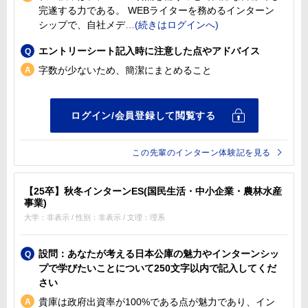
完遂する力である。 WEBライターを務めるインターン
シップで、自社メデ
エントリーシート記入時に注意した点やアドバイス
字数が少ないため、簡潔にまとめること
この先輩のインターン体験記を見る
【25卒】秋冬インターンES(国民生活・中小企業・農林水産
事業)
大学：非表示 / 性別：非表示 / 文理：理系
設問：あなたが考える日本公庫の魅力やインターンシッ
プで学びたいことについて250文字以内で記入してくだ
さい
貴庫は政府出資率が100%である点が魅力であり、イン