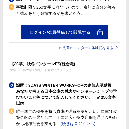
字数制限が250文字以内だったので、端的に自分の強み
と強みをどう発揮するかを書いた点。
この先輩のインターン体験記を見る
【26卒】秋冬インターンES(総合職)
大学：一橋大学 / 性別：非表示 / 文理：文系
設問：3DAYS WINTER WORKSHOPの参加志望動機
あなたが考える日本公庫の魅力やインターンシップで学
びたいこと等について記入してください。 ※250文字
以内
唯一無二の特長を持つ貴庫の理解を深めたい。貴庫は政
策金融の一翼として、全国に広がる支店網を通じ金融面
から地域社会を支える