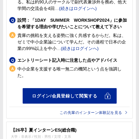
る。私は約90人のサークルで副代表兼渉外を務め、他大
学間の交流会を4回
設問：「1DAY SUMMER WORKSHOP2024」に参加
を希望する理由や学びたいことについて教えて下さい
貴庫の挑戦を支える姿勢に強く共感するからだ。私は、
ゼミで中小企業論について学んだ。その過程で日本の企
業の99%以上を中小
エントリーシート記入時に注意した点やアドバイス
中小企業を支援する唯一無二の機関という点を強調し
た。
この先輩のインターン体験記を見る
【26卒】夏インターンES(総合職)
大学：非表示 / 性別：男性 / 文理：文系