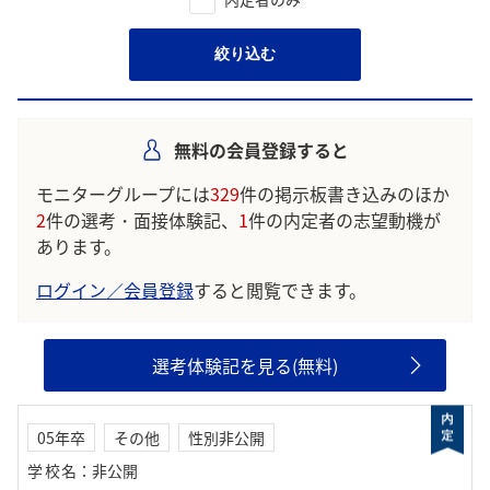
絞り込む
無料の会員登録すると
モニターグループには
329
件の掲示板書き込みのほか
2
件の選考・面接体験記、
1
件の内定者の志望動機が
あります。
ログイン／会員登録
すると閲覧できます。
選考体験記を見る(無料)
05年卒
その他
性別非公開
学校名
：
非公開