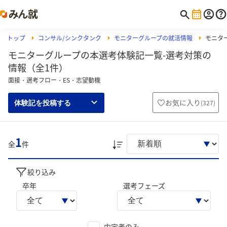
トップ
コンサル/シンクタンク
モニターグループの就活情報
モニタ
モニターグループの本選考体験記一覧-選考対策の
情報（全1件）
面接・選考フロー・ES・志望動機
お気に入り
(
327
)
体験記を投稿する
1
全
件
絞り込み
卒年
選考フェーズ
内定者のみ