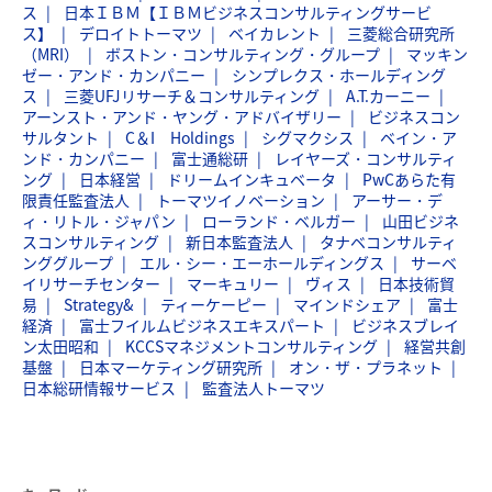
ス
日本ＩＢＭ【ＩＢＭビジネスコンサルティングサービ
ス】
デロイトトーマツ
ベイカレント
三菱総合研究所
（MRI）
ボストン・コンサルティング・グループ
マッキン
ゼー・アンド・カンパニー
シンプレクス・ホールディング
ス
三菱UFJリサーチ＆コンサルティング
A.T.カーニー
アーンスト・アンド・ヤング・アドバイザリー
ビジネスコン
サルタント
C＆I Holdings
シグマクシス
ベイン・ア
ンド・カンパニー
富士通総研
レイヤーズ・コンサルティ
ング
日本経営
ドリームインキュベータ
PwCあらた有
限責任監査法人
トーマツイノベーション
アーサー・デ
ィ・リトル・ジャパン
ローランド・ベルガー
山田ビジネ
スコンサルティング
新日本監査法人
タナベコンサルティ
ンググループ
エル・シー・エーホールディングス
サーベ
イリサーチセンター
マーキュリー
ヴィス
日本技術貿
易
Strategy&
ティーケーピー
マインドシェア
富士
経済
富士フイルムビジネスエキスパート
ビジネスブレイ
ン太田昭和
KCCSマネジメントコンサルティング
経営共創
基盤
日本マーケティング研究所
オン・ザ・プラネット
日本総研情報サービス
監査法人トーマツ