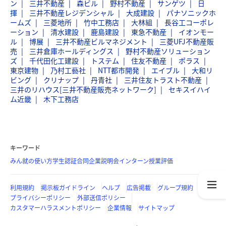
ン
三井不動産
森ビル
野村不動産
サンゲツ
日
揮
三井不動産レジデンシャル
大成建設
パナソニックホ
ームズ
三菱地所
竹中工務店
大林組
長谷工コーポレ
ーション
清水建設
鹿島建設
東急不動産
イオンモー
ル
博展
三井不動産ビルマネジメント
三菱UFJ不動産販
売
三井倉庫ホールディングス
野村不動産ソリューション
ズ
千代田化工建設
トステム
住友不動産
ポラス
東京建物
乃村工藝社
NTT都市開発
エイブル
大和リ
ビング
クリナップ
丹青社
三井住友トラスト不動産
三井のリハウス[三井不動産販売ネットワーク]
セキスイハイ
ム近畿
木下工務店
キーワード
みん就の使い方
学生認証
合同企業説明会
インターン
授業評価
利用規約
掲示板ガイドライン
ヘルプ
広告掲載
グループ規約
プライバシーポリシー
外部送信ポリシー
カスタマーハラスメントポリシー
企業情報
サイトマップ