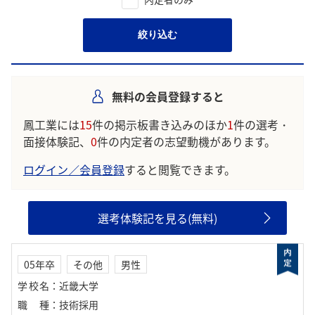
絞り込む
無料の会員登録すると
鳳工業には
15
件の掲示板書き込みのほか
1
件の選考・
面接体験記、
0
件の内定者の志望動機があります。
ログイン／会員登録
すると閲覧できます。
選考体験記を見る(無料)
05年卒
その他
男性
学校名
：
近畿大学
職種
：
技術採用