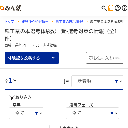
トップ
建設/住宅/不動産
鳳工業の就活情報
鳳工業の本選考体験記一
鳳工業の本選考体験記一覧-選考対策の情報（全1
件）
面接・選考フロー・ES・志望動機
お気に入り
(
106
)
体験記を投稿する
1
全
件
絞り込み
卒年
選考フェーズ
内定者のみ