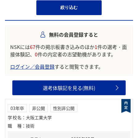
絞り込む
無料の会員登録すると
NSKには
67
件の掲示板書き込みのほか
1
件の選考・面
接体験記、
0
件の内定者の志望動機があります。
ログイン／会員登録
すると閲覧できます。
選考体験記を見る(無料)
03年卒
非公開
性別非公開
学校名
：
大阪工業大学
職種
：
技術