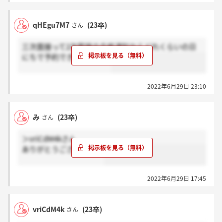
と…。結果は5日後
qHEgu7M7
(23卒)
さん
二次面接:面接官は現場社員。ITの志望動機、何故DTS
か、入社後にやりたいことの3つから深堀。逆質問、
三次面接って2次面接の合格通知からどれくらいの日
FBあり。結果は２日後
にちで予約できましたか？
最終面接:面接官は役員。内定を持っているか、他社の
選考状況。今の大学を選んだ理由、研究内容、何故IT
2022年6月29日 23:10
か、何故DTSか、将来やりたいことと携わりたい業
界、ITの勉強はしているか、趣味についての質問な
ど。逆質問、FBあり。２日後に電話にて内定。志望度
み
(23卒)
さん
は聞かれませんでした。
＞vriCdM4kさん
IT未経験の為、何故ITに興味を持ったのか、ITについ
ありがとうございます！
て勉強しているかどうかを聞かれました。これはDTS
に限らず他の会社でも高確率で聞かれました。
キャリアプランは10年後、20年後まで考えておくと熱
2022年6月29日 17:45
意が伝わって良いかもしれません。最終面接はかなり
メモを取っている感じでした。
一次、二次は和やか、最終は厳し目でしたが圧迫では
vriCdM4k
(23卒)
さん
ありませんでした。