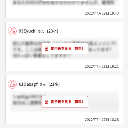
あなたのSESが何を指すのかわかりませんが、雇用形
態のことであれば準委任契約ではなく請負契約だと思
2022年7月29日 19:43
われます。
SESっぽい事業と言いましても、ここに限らず大抵の
SIerはSES事業がメインですよ
93Eyuchi
(23卒)
さん
同じIT業界の内定者（どこかの事業会社系エンジニア)
です。ここは客先常駐のSierって認識であってます?
SESっぽい事業もしてますか？
2022年7月28日 19:21
61OaxagY
(23卒)
さん
＞qHEgu7M7さん
自分は二週間待って内定連絡きました。
2022年7月27日 18:28