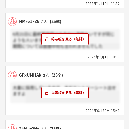
2025年1月10日 11:52
HMro1FZ9
(25卒)
さん
6月21日に最終面接受けて未だに連絡ないですが同じ
ような人いますか？
期間については面接中何も言われませんでした
2024年7月1日 18:22
GPxUMHAk
(25卒)
さん
大量に採用しているので、まだエントリーシート出せ
ますよ
2024年6月30日 15:43
ZkkLqGNg
(25卒)
さん