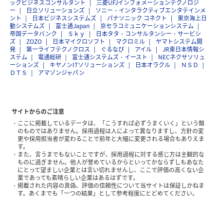
ックビジネスコンサルタント
三菱UFJインフォメーションテクノロジ
ー
日立ソリューションズ
ソニー・インタラクティブエンタテインメ
ント
日本ビジネスシステムズ
パナソニック コネクト
東京海上日
動システムズ
富士通Japan
京セラコミュニケーションシステム
帝国データバンク
Ｓｋｙ
日本タタ・コンサルタンシー・サービシ
ズ
ZOZO
日本マイクロソフト
マクロミル
ヤマトシステム開
発
第一ライフテクノクロス
ぐるなび
アイル
JR東日本情報シ
ステム
電通総研
富士通システムズ・イースト
NECネクサソリュ
ーションズ
キヤノンITソリューションズ
日本オラクル
ＮＳＤ
ＤＴＳ
アマゾンジャパン
サイトからのご注意
ここに掲載しているデータは、「こうすれば必ずうまくいく」という類
のものではありません。採用過程は人によって異なりますし、方針の変
更や採用担当者が変わることで前年と大幅に変更される場合もありえま
す。
また、言うまでもないことですが、採用過程に対する感じ方は主観的な
ものに過ぎません。他人が誉めているからといってかならずしもあなた
にとって望ましい企業とは言い切れませんし、ここで評価の高くない企
業であっても素晴らしい企業はあるはずです。
掲載された内容の真偽、評価の信頼性について当サイトは保証しかねま
す。あくまでも「一つの結果」として参考程度にとどめてください。