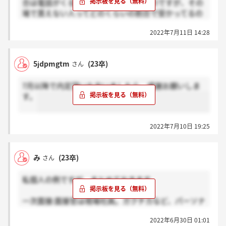
合は電話がくると思いますと言われたのですが、その
場で貰えない人ってどのくらいの割合で受かってるの
か分かる人いますかね、、、
2022年7月11日 14:28
5jdpmgtm
(23卒)
さん
7月以降で内定頂いた方いましたら、感謝お願いしま
す。
2022年7月10日 19:25
み
(23卒)
さん
私個人の例ですが、まとめておきます。
一次面接:面接官は現場社員。ガクチカなど、パーソナ
ルな質問がメイン。特技についても質問あった。逆質
2022年6月30日 01:01
問あり、FBはあったか忘れました。おそらくあったか