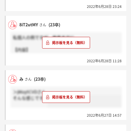
った人いますか…
2022年6月28日 23:24
8iT2utMY
(23卒)
さん
私個人の例ですが、参考までに。
【内容】
一次面接：趣味、ガクチカ、業界の志望理由＋時間の
2022年6月28日 11:28
半分である20分が逆質問(予想してなかったのでビビ
った) FBなし
二次面接：業界&企業の志望動機(掘られるぞ～)、や
み
(23卒)
さん
りたいこと、就活状況、逆質問
最終面接：ガクチカ、業界&企業の志望動機、やりた
＞jWuytCVDさん
いこと、小中高時代 15分程度で終了(逆質問で＋10
そんな感じです。
分引き延ばした)
【結果通知】
2022年6月27日 14:57
一次面接：営業日4日後
二次面接：営業日3日後
最終面接：その場で内定