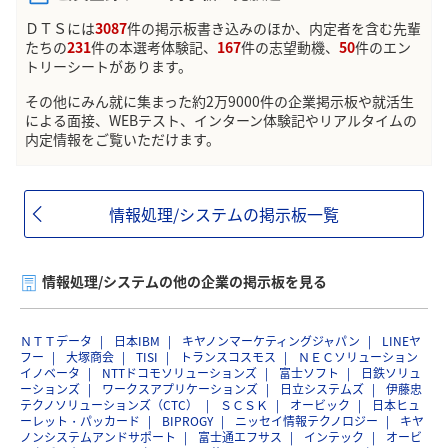
ＤＴＳには
3087
件の掲示板書き込みのほか、内定者を含む先輩
たちの
231
件の本選考体験記、
167
件の志望動機、
50
件のエン
トリーシートがあります。
その他にみん就に集まった約2万9000件の企業掲示板や就活生
による面接、WEBテスト、インターン体験記やリアルタイムの
内定情報をご覧いただけます。
情報処理/システムの掲示板一覧
情報処理/システムの他の企業の掲示板を見る
ＮＴＴデータ
日本IBM
キヤノンマーケティングジャパン
LINEヤ
フー
大塚商会
TISI
トランスコスモス
ＮＥＣソリューション
イノベータ
NTTドコモソリューションズ
富士ソフト
日鉄ソリュ
ーションズ
ワークスアプリケーションズ
日立システムズ
伊藤忠
テクノソリューションズ（CTC）
ＳＣＳＫ
オービック
日本ヒュ
ーレット・パッカード
BIPROGY
ニッセイ情報テクノロジー
キヤ
ノンシステムアンドサポート
富士通エフサス
インテック
オービ