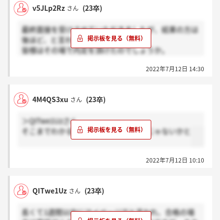
v5JLp2Rz
(23卒)
さん
最終面接を受けさせていただきましたが、結果の方は
後ほど、と言われてしまいました。
皆様はその場で内定を頂けたのでしょうか。
7月に最終面接を受けた方で
2022年7月12日 14:30
その場で内定頂いた方は感謝?
後日にと言われた方はホント？
で教えていただけませんか？
4M4QS3xu
(23卒)
さん
＞QITwe1Uzさん
そこまでわかる人はさすがにいないんじゃないかと
2022年7月12日 10:10
QITwe1Uz
(23卒)
さん
長くて1週間以内にマイページでと言われ、合格の場