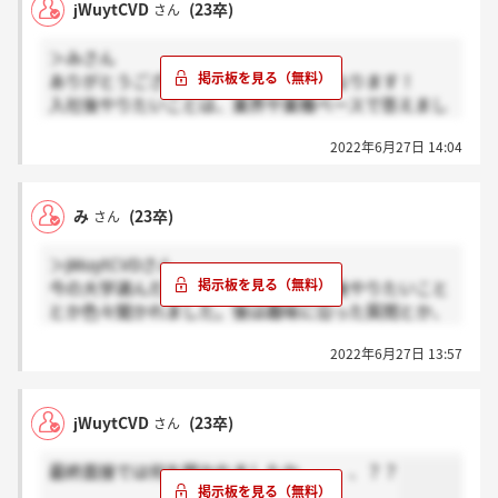
jWuytCVD
(23卒)
さん
二次と最終で一言くらいのFBを頂戴。最終は不安に
＞みさん
なるくらいサラッとしてました。二次面接の方で企業
ありがとうございます！非常に参考になります！
の志望動機を三回くらい掘り下げられ、メモもガッツ
入社後やりたいことは、業界や業種ベースで答えまし
リ取られてたので、二次は要対策かと思います。一次
たか、、？
はすごくいい雰囲気で、しっかり受け答えさえできれ
2022年6月27日 14:04
ば大丈夫かと。
あれ？ESにも書いた自己PR聞かれてない…緊張で
記憶飛んでますが、二次で聞かれた気がしなくもない
み
(23卒)
さん
です。
＞jWuytCVDさん
今の大学選んだ理由、志望動機、入社後やりたいこと
とか色々聞かれました。後は趣味に沿った質問とか、
パーソナルな質問もされたので人によって違うと思い
2022年6月27日 13:57
ます。フィードバックも貰えました。
jWuytCVD
(23卒)
さん
最終面接では何を聞かれましたか、、、、？？