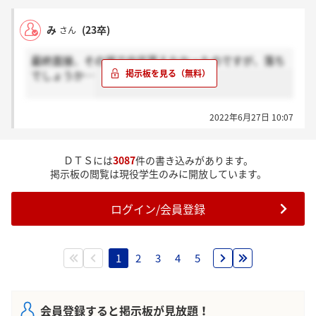
み
(23卒)
さん
最終面接、その場で内定貰えなかったのですが、落ち
でしょうか…
2022年6月27日 10:07
ＤＴＳには
3087
件の書き込みがあります。
掲示板の閲覧は現役学生のみに開放しています。
ログイン/会員登録
1
2
3
4
5
会員登録すると掲示板が見放題！