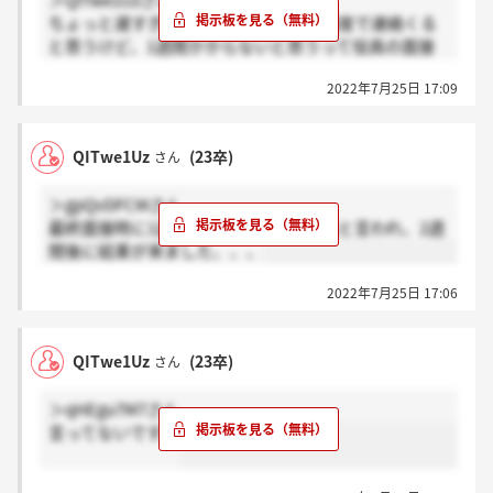
＞QITwe1Uzさん
ちょっと遅すぎですよね。私も1週間程度で連絡くる
と思うけど、1週間かからないと思うって役員の面接
官に言われたの覚えてます、、、木曜日で2週間経つの
2022年7月25日 17:09
ですが、待ってれば連絡来ますかね？（ ; ; ）過去の選
考でみんな連絡早いしなんでなんだろうって本当不安
になります、、
QITwe1Uz
(23卒)
さん
＞gpQvDFCMさん
最終面接時に1週間程度で結果を伝えると言われ、2週
間後に結果が来ました、、、
2022年7月25日 17:06
QITwe1Uz
(23卒)
さん
＞qHEgu7M7さん
言ってないです！