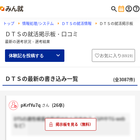
トップ
情報処理/システム
ＤＴＳの就活情報
ＤＴＳの就活掲示板
ＤＴＳの就活掲示板・口コミ
最新の選考状況・選考結果
お気に入り
(
6919
)
体験記を投稿する
ＤＴＳの最新の書き込み一覧
(全3087件)
pKrfYu7q
(26卒)
さん
DTSの適性検査の形式はなんですか？（SPIやTG-web
など）