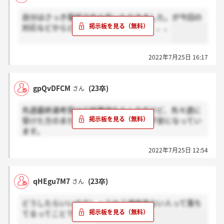
自分はさっき電話で内々定いただきました。が今回の
対応などからどうしようか考え中です、、、
2022年7月25日 16:17
gpQvDFCM
(23卒)
さん
先週最終選考受けて結果待ちなんですけど、先々週に
受けた方のまだ結果届いてない投稿で不安になってい
ます。
成績証明書や健康診断書類などの未提出は結果通知に
2022年7月25日 12:54
は関係ないですよね。
他の内定の承諾期限も迫っているため、どうしても不
安になってしまいます。
qHEgu7M7
(23卒)
さん
どうしたらいいのでしょうか？連絡来ない人って落ち
てるってことですか？