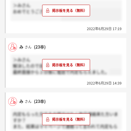
ほとんどの方はその場で内定を貰えるみたいなので、
＞みさん
落ちたかと思いましたが、2日後に電話で連絡が来ま
おめでとうございます！
した。
承諾期限については特に言われていませんが、この時
期なのでそんなに期限はなさそうな感じでした。
2022年6月29日 17:19
参考までに。
み
(23卒)
さん
＞みさん
解決したので自分で返信します。
最終面接から２日後に電話で内定もらえました。
2022年6月29日 14:39
み
(23卒)
さん
内定もらった方でその場ではなく後日連絡来た方いま
すか？
また、結果はマイページで連絡って言われて内定もら