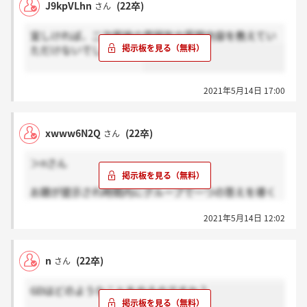
J9kpVLhn
(22卒)
さん
宜しければ、二次面接の雰囲気や質問内容を教えてい
ただけないでしょうか？
2021年5月14日 17:00
xwww6N2Q
(22卒)
さん
＞nさん
お題が提示され時間内にグループで一つの答えを導く
という割と普通の内容でしたよ
2021年5月14日 12:02
n
(22卒)
さん
GDはどのようなことをやるのですか？