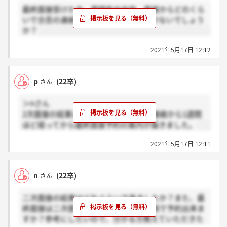
最終面接受けた方、雰囲気や内容、面接からどのくら
いで合否の連絡が来たか教えていただけないでしょう
か？
2021年5月17日 12:12
p
(22卒)
さん
＞nさん
2次面接の結果は私の場合2日後、その連絡から1週間
ほど経ってから最終面接予約の案内が届きました。
2021年5月17日 12:11
n
(22卒)
さん
二次面接の結果はどれぐらいで来ましたか？また、最
終面接は二次面接からどれくらいの間隔で予約出来ま
すか？参考にしたいので、分かる方教えていただきた