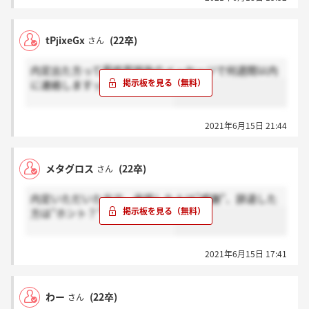
tPjixeGx
(22卒)
さん
内定出た方って最終面接後のメッセージで何週間以内
に連絡しますってきましたか？
2021年6月15日 21:44
メタグロス
(22卒)
さん
内定いただいた方で、承諾した人は”感謝”、辞退した
方は”ホント？”お願いします！
2021年6月15日 17:41
わー
(22卒)
さん