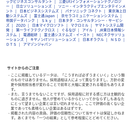
ックビジネスコンサルタント
三菱UFJインフォメーションテクノロジ
ー
日立ソリューションズ
ソニー・インタラクティブエンタテインメ
ント
日本ビジネスシステムズ
パナソニック コネクト
東京海上日
動システムズ
富士通Japan
京セラコミュニケーションシステム
帝国データバンク
Ｓｋｙ
日本タタ・コンサルタンシー・サービシ
ズ
ZOZO
日本マイクロソフト
マクロミル
ヤマトシステム開
発
第一ライフテクノクロス
ぐるなび
アイル
JR東日本情報シ
ステム
電通総研
富士通システムズ・イースト
NECネクサソリュ
ーションズ
キヤノンITソリューションズ
日本オラクル
ＮＳＤ
ＤＴＳ
アマゾンジャパン
サイトからのご注意
ここに掲載しているデータは、「こうすれば必ずうまくいく」という類
のものではありません。採用過程は人によって異なりますし、方針の変
更や採用担当者が変わることで前年と大幅に変更される場合もありえま
す。
また、言うまでもないことですが、採用過程に対する感じ方は主観的な
ものに過ぎません。他人が誉めているからといってかならずしもあなた
にとって望ましい企業とは言い切れませんし、ここで評価の高くない企
業であっても素晴らしい企業はあるはずです。
掲載された内容の真偽、評価の信頼性について当サイトは保証しかねま
す。あくまでも「一つの結果」として参考程度にとどめてください。