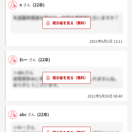
n
(22卒)
さん
先週最終面接を受けて、内定の連絡来た方いますか？
2021年6月1日 13:11
わー
(22卒)
さん
＞abcさん
逆質問多めに考えといた方がいいかもしれませんね。
ありがとうございます。
2021年5月26日 08:40
abc
(22卒)
さん
＞わーさん