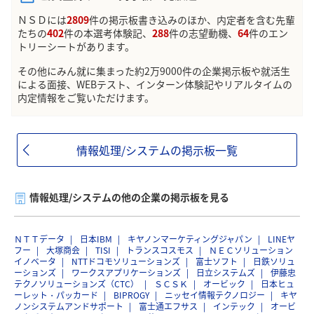
ＮＳＤには
2809
件の掲示板書き込みのほか、内定者を含む先輩
たちの
402
件の本選考体験記、
288
件の志望動機、
64
件のエン
トリーシートがあります。
その他にみん就に集まった約2万9000件の企業掲示板や就活生
による面接、WEBテスト、インターン体験記やリアルタイムの
内定情報をご覧いただけます。
情報処理/システムの掲示板一覧
情報処理/システムの他の企業の掲示板を見る
ＮＴＴデータ
日本IBM
キヤノンマーケティングジャパン
LINEヤ
フー
大塚商会
TISI
トランスコスモス
ＮＥＣソリューション
イノベータ
NTTドコモソリューションズ
富士ソフト
日鉄ソリュ
ーションズ
ワークスアプリケーションズ
日立システムズ
伊藤忠
テクノソリューションズ（CTC）
ＳＣＳＫ
オービック
日本ヒュ
ーレット・パッカード
BIPROGY
ニッセイ情報テクノロジー
キヤ
ノンシステムアンドサポート
富士通エフサス
インテック
オービ