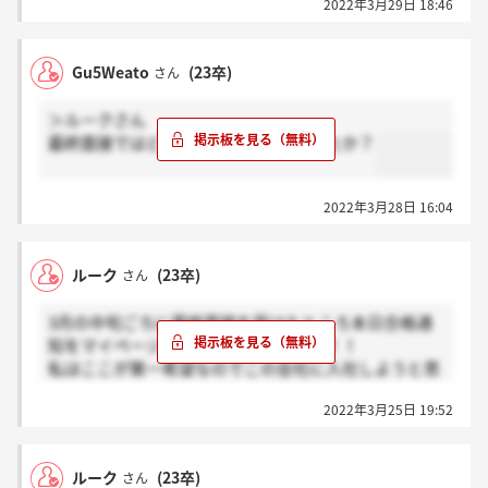
2022年3月29日 18:46
の提供に対してどの業界に興味があるか、であった
り、大学と学科を選んだ理由、現在の就活状況、5年
後または10年後の将来像を聞かれました。また、逆質
Gu5Weato
(23卒)
さん
問終了時に最後に何かアピールしたいことはあります
か？といった質問もあったため、対策しといた方がい
＞ルークさん
いと思います！
最終面接ではどんなことを聞かれましたか？
2022年3月28日 16:04
ルーク
(23卒)
さん
3月の中旬ごろに最終面接を受けたところ本日合格通
知をマイページにて受け取りました！！！
私はここが第一希望なのでこの会社に入社しようと思
います！同期の方は宜しくお願い致します！
2022年3月25日 19:52
現在選考中の方、面接や筆記試験のことなど私に聞き
たいことがあればお答えしますよ！
ルーク
(23卒)
さん