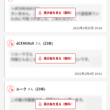
＞dCEMU6zXさん
すいません。このサイト久々に開いたので返信来てい
たのに今気づきました。ごめんなさい...
もうこの情報必要無いかもしれませんが私の場合は本
2022年2月25日 19:16
当に雑談に近い雰囲気で基本的な事を聞かれただけで
した。自身の強み弱み、過去のエピソード、業界と会
社の志望理由って感じです。
dCEMU6zX
(23卒)
さん
＞ルークさん
内容どんなこと聞かれたのかお聞きしたいです。
2022年2月4日 19:51
ルーク
(23卒)
さん
この後2次面接です。頑張りたいと思います。