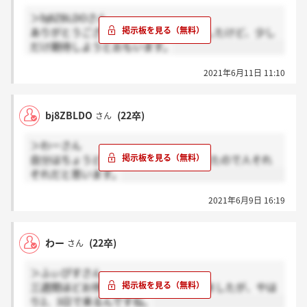
＞bj8ZBLDOさん
ありがとうございます。一週間すぎましたけど、少し
だけ期待しようとおもいます。
2021年6月11日 11:10
bj8ZBLDO
(22卒)
さん
＞わーさん
自分はちょうど1週間後に合格の連絡来たので人それ
ぞれだと思います。
2021年6月9日 16:19
わー
(22卒)
さん
＞ふぃぴすさん
三週間ほどお待ちくださいとお聞きしましたが、やは
り2、3日で来るんですね。