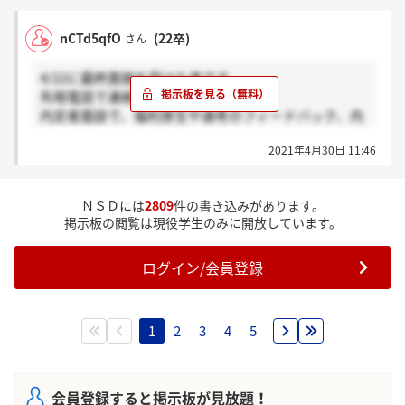
nCTd5qfO
(22卒)
さん
4/22に最終面接を受けた者です。
先程電話で連絡が来ました。
内定者面談で、福利厚生や選考のフィードバック、内
定承諾の期間の相談をして頂けるそうです。
2021年4月30日 11:46
ＮＳＤには
2809
件の書き込みがあります。
掲示板の閲覧は現役学生のみに開放しています。
ログイン/会員登録
1
2
3
4
5
会員登録すると掲示板が見放題！