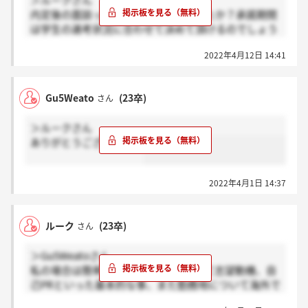
＞ルークさん
内定後の面談ってどのような感じでしたか？承諾期間
は学生の選考状況に合わせて決めて頂けるのでしょう
か。素直に他社の選考状況を伝えようか迷っていま
2022年4月12日 14:41
す。
Gu5Weato
(23卒)
さん
＞ルークさん
ありがとうございます！
2022年4月1日 14:37
ルーク
(23卒)
さん
＞Gu5Weatoさん
私の場合は簡単な自己紹介から始まって志望動機、自
己PRといった基本的な事、また勤務地について海外で
の勤務に興味はあるかといったことやソリューション