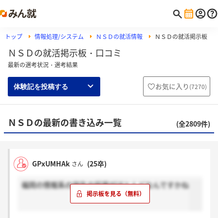
トップ
情報処理/システム
ＮＳＤの就活情報
ＮＳＤの就活掲示板
ＮＳＤの就活掲示板・口コミ
最新の選考状況・選考結果
お気に入り
(
7270
)
体験記を投稿する
ＮＳＤの最新の書き込み一覧
(全2809件)
GPxUMHAk
(25卒)
さん
福岡の情報系の学生の採用がほとんどなんですかね