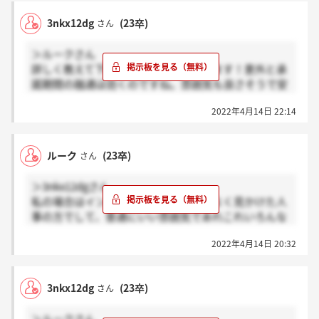
3nkx12dg
(23卒)
さん
＞ルークさん
詳しく教えて下さりありがとうございます！意外と承
諾期間の融通は効くのですね。雰囲気も良さそうで安
心しました。
2022年4月14日 22:14
ルーク
(23卒)
さん
＞3nkx12dgさん
私の場合はインターンシップ等で顔をよく見かけた人
事の方でして、普通にいい雰囲気であれこれいろんな
ことを聞けます。面接中ではあまり聞けなかった給与
2022年4月14日 20:32
や福利厚生のことを私は聞きまくりましたね。内定の
承諾期間は面談日の10日後と書類には書いてありまし
たが、人事の方からは結構伸ばせるみたいな話を聞き
3nkx12dg
(23卒)
さん
ました。まだ早い時期なので相談すれば1ヶ月かそれ
以上は待ってくれると思います！