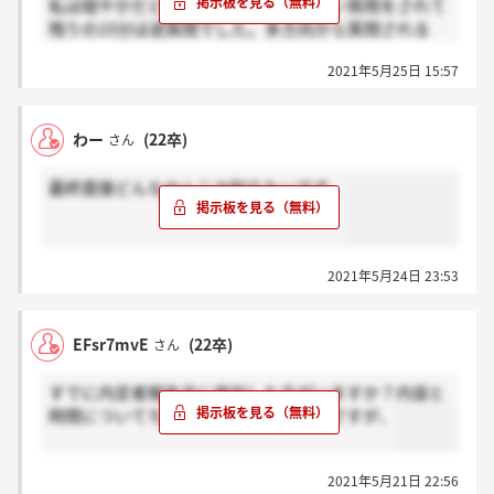
私は穏やかだと感じました！30分くらい質問をされて
残りの15分は逆質問でした。多方向から質問される
分、他社ほど深堀はされないとも感じました、、序盤
2021年5月25日 15:57
で「他の会社の面接はオンラインですか？」といった
アイスブレイクの質問もあり、学生の緊張をほぐそう
として下さったように感じました。
わー
(22卒)
さん
最終面接どんなかんじか知りたいです。
2021年5月24日 23:53
EFsr7mvE
(22卒)
さん
すでに内定者報告会に参加した方がいますか？内容と
時間についてちょっとお伺いしたいのですが、
2021年5月21日 22:56