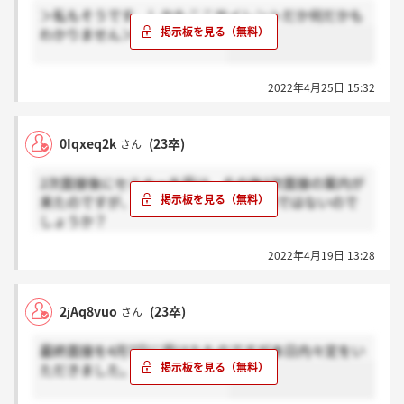
＞私もそうです、しかもここサイレントだか何だかも
わかりません＞WamjXUHiさん
2022年4月25日 15:32
0Iqxeq2k
(23卒)
さん
2次面接後にセミナーを受け、その後3次面接の案内が
来たのですが、この3次面接は最終面接ではないので
しょうか？
選考フローをご存知の方、教えていただきたいで
2022年4月19日 13:28
す…！
2jAq8vuo
(23卒)
さん
最終面接を4月7日に受けたものですが本日内々定をい
ただきました。ご参考までに。