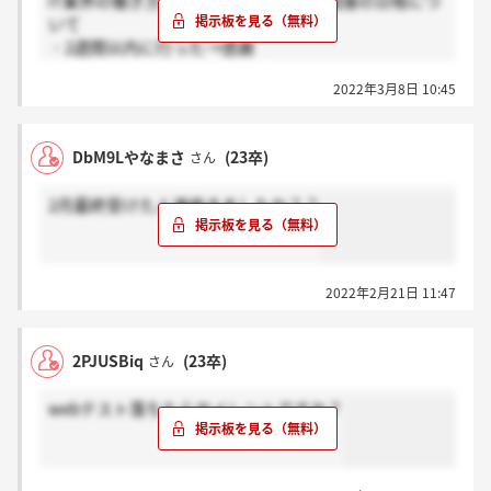
IT業界の働き方理解セミナーから最終面接の日程につ
いて
・2週間以内に行った→感謝
・2週間以上空いた→ホント？
2022年3月8日 10:45
DbM9Lやなまさ
(23卒)
さん
2月最終受けた人連絡きましたか？？
2022年2月21日 11:47
2PJUSBiq
(23卒)
さん
webテスト落ちたらサイレントですか？