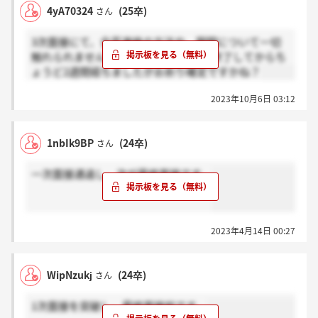
4yA70324
(25卒)
さん
3次面接にて、合否連絡の方法や、期間について一切
触れられませんでした。今日で面接が終了してからち
ょうど2週間経ちましたがお祈り確定ですかね？
2023年10月6日 03:12
1nbIk9BP
(24卒)
さん
一次面接通過し、次が最終面接です。
2023年4月14日 00:27
WipNzukj
(24卒)
さん
1次面接を突破し、最終面接前です。