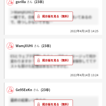
gorilla
(23卒)
さん
＞WamjXUHiさん
一緒です。合格した人から連絡すると書いてあるの
で、待つしかないですね…
とどのつまりサイレントなので諦めて他の選考進めま
2022年4月14日 14:25
す。
WamjXUHi
(23卒)
さん
ESとウェブテ受験したらトップのメッセージって何か
変わりますか？デスクトップにESの内容保存しててテ
ストも受けた記憶はあるんですけど、
【提出期限】
2022年4月14日 13:24
ES提出 提出期間は終了いたしました
WEB適性検査 受検期間は終了いたしました
って書いてあって不安で……
Ge95EeKn
(23卒)
さん
最終の結果いつ来るの