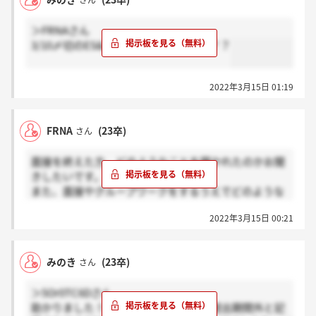
さん
＞FRNAさん
3/10〆切のES&適性検査受検組ですか？？
2022年3月15日 01:19
FRNA
(23卒)
さん
面接を終えた方、どのようなことを聞かれたのかお聞
きしたいです。
また、面接やグループワークをするうえでどのような
準備や心構えが必要か教えていただきたいです。
2022年3月15日 00:21
みのき
(23卒)
さん
＞5Or0TC6Dさん
助かりました！マイページの下部にes提出期間外と記