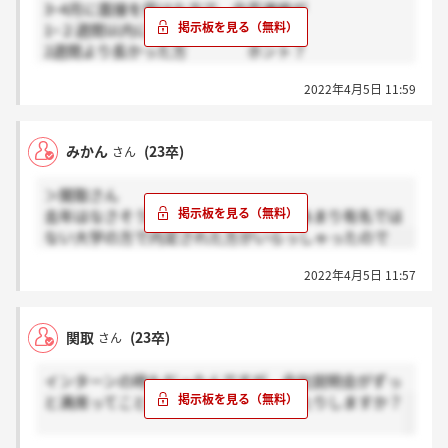
3~4月に面接を受けた方で、合否連絡が
1~２週間以内に連絡が来た方 感謝
2週間より長かった方 ホント？
を押してください！
2022年4月5日 11:59
みかん
(23卒)
さん
＞関取さん
去年はなさそうでした！マッチャーであまり有名では
ない大学の方で内定された方がいらっしゃったので
2022年4月5日 11:57
関取
(23卒)
さん
インターンの時もだったんですが、会社説明会がずっ
と満席ってことは学歴フィルターあったりしますか？