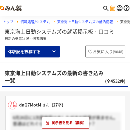
トップ
情報処理/システム
東京海上日動システムズの就活情報
東京
東京海上日動システムズの就活掲示板・口コミ
最新の選考状況・選考結果
お気に入り
(
9048
)
体験記を投稿する
東京海上日動システムズの最新の書き込み
一覧
(全4532件)
dnQ7MotM
(27卒)
さん
6月26日に1次面接受けましたがまだ結果が来ません。
普通はどれぐらいで結果の連絡来ますか？