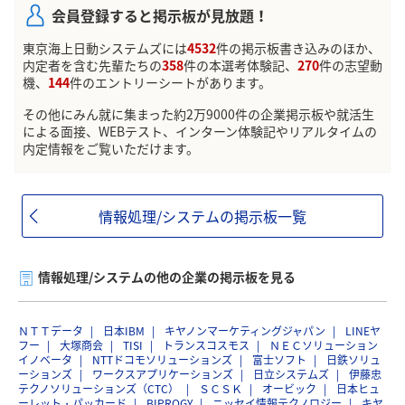
会員登録すると掲示板が見放題！
東京海上日動システムズには
4532
件の掲示板書き込みのほか、
内定者を含む先輩たちの
358
件の本選考体験記、
270
件の志望動
機、
144
件のエントリーシートがあります。
その他にみん就に集まった約2万9000件の企業掲示板や就活生
による面接、WEBテスト、インターン体験記やリアルタイムの
内定情報をご覧いただけます。
情報処理/システムの掲示板一覧
情報処理/システムの他の企業の掲示板を見る
ＮＴＴデータ
日本IBM
キヤノンマーケティングジャパン
LINEヤ
フー
大塚商会
TISI
トランスコスモス
ＮＥＣソリューション
イノベータ
NTTドコモソリューションズ
富士ソフト
日鉄ソリュ
ーションズ
ワークスアプリケーションズ
日立システムズ
伊藤忠
テクノソリューションズ（CTC）
ＳＣＳＫ
オービック
日本ヒュ
ーレット・パッカード
BIPROGY
ニッセイ情報テクノロジー
キヤ