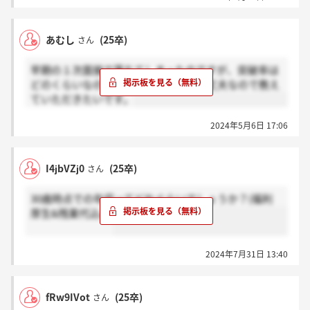
あむし
(25卒)
さん
早期の１次面接で落ちてしまったのですが、突破率は
どのくらいなのでしょうか。体感で大丈夫なので教え
ていただきたいです。
2024年5月6日 17:06
I4jbVZj0
(25卒)
さん
30歳時点での年収ってどれぐらいでしょうか？(福利
厚生&残業代込み)
2024年7月31日 13:40
fRw9IVot
(25卒)
さん