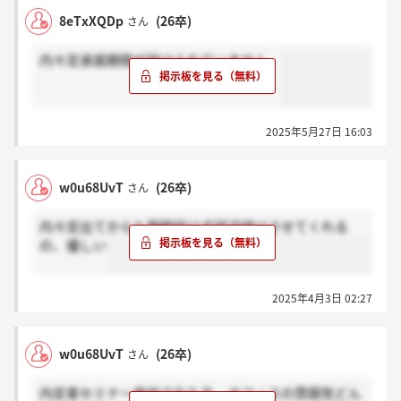
8eTxXQDp
(26卒)
さん
内々定承諾期限が設けられていません。
2025年5月27日 16:03
w0u68UvT
(26卒)
さん
内々定出てからも期限設けず就活続けさせてくれる
の、優しい
2025年4月3日 02:27
w0u68UvT
(26卒)
さん
内定者セミナー参加された方、オフィスの雰囲気どん