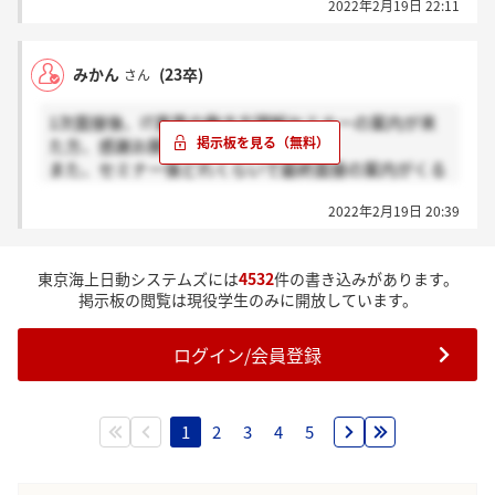
2022年2月19日 22:11
みかん
(23卒)
さん
1次面接後、IT業界の働き方理解セミナーの案内が来
た方、感謝お願いします！
また、セミナー後どれくらいで最終面接の案内がくる
かを教えていただきたいです。
2022年2月19日 20:39
東京海上日動システムズには
4532
件の書き込みがあります。
掲示板の閲覧は現役学生のみに開放しています。
ログイン/会員登録
1
2
3
4
5