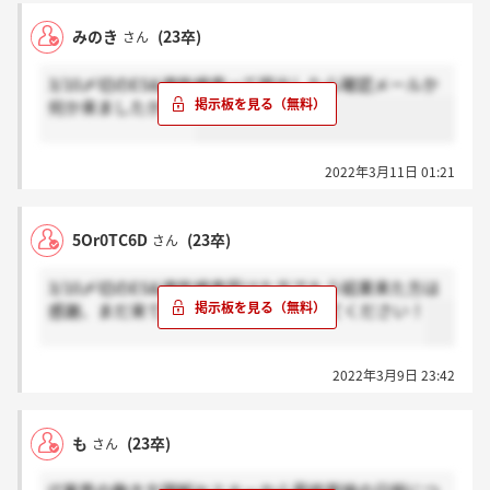
みのき
(23卒)
さん
3/10〆切のES&適性検査って提出したら確認メールか
何か来ましたか？？
2022年3月11日 01:21
5Or0TC6D
(23卒)
さん
3/10〆切のES&適性検査受けた方でもう結果来た方は
感謝、まだ来てない方はホント？押してください！
2022年3月9日 23:42
も
(23卒)
さん