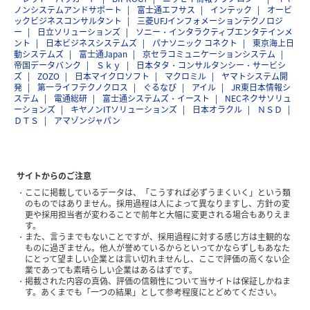
ノンシステムアンドサポート
富士通エフサス
インテック
オービ
ックビジネスコンサルタント
三菱UFJインフォメーションテクノロジ
ー
日立ソリューションズ
ソニー・インタラクティブエンタテインメ
ント
日本ビジネスシステムズ
パナソニック コネクト
東京海上日
動システムズ
富士通Japan
京セラコミュニケーションシステム
帝国データバンク
Ｓｋｙ
日本タタ・コンサルタンシー・サービシ
ズ
ZOZO
日本マイクロソフト
マクロミル
ヤマトシステム開
発
第一ライフテクノクロス
ぐるなび
アイル
JR東日本情報シ
ステム
電通総研
富士通システムズ・イースト
NECネクサソリュ
ーションズ
キヤノンITソリューションズ
日本オラクル
ＮＳＤ
ＤＴＳ
アマゾンジャパン
サイトからのご注意
ここに掲載しているデータは、「こうすれば必ずうまくいく」という類
のものではありません。採用過程は人によって異なりますし、方針の変
更や採用担当者が変わることで前年と大幅に変更される場合もありえま
す。
また、言うまでもないことですが、採用過程に対する感じ方は主観的な
ものに過ぎません。他人が誉めているからといってかならずしもあなた
にとって望ましい企業とは言い切れませんし、ここで評価の高くない企
業であっても素晴らしい企業はあるはずです。
掲載された内容の真偽、評価の信頼性について当サイトは保証しかねま
す。あくまでも「一つの結果」として参考程度にとどめてください。