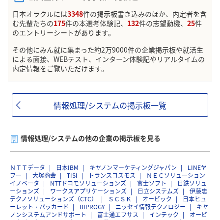
日本オラクルには
3348
件の掲示板書き込みのほか、内定者を含
む先輩たちの
175
件の本選考体験記、
132
件の志望動機、
25
件
のエントリーシートがあります。
その他にみん就に集まった約2万9000件の企業掲示板や就活生
による面接、WEBテスト、インターン体験記やリアルタイムの
内定情報をご覧いただけます。
情報処理/システムの掲示板一覧
情報処理/システムの他の企業の掲示板を見る
ＮＴＴデータ
日本IBM
キヤノンマーケティングジャパン
LINEヤ
フー
大塚商会
TISI
トランスコスモス
ＮＥＣソリューション
イノベータ
NTTドコモソリューションズ
富士ソフト
日鉄ソリュ
ーションズ
ワークスアプリケーションズ
日立システムズ
伊藤忠
テクノソリューションズ（CTC）
ＳＣＳＫ
オービック
日本ヒュ
ーレット・パッカード
BIPROGY
ニッセイ情報テクノロジー
キヤ
ノンシステムアンドサポート
富士通エフサス
インテック
オービ