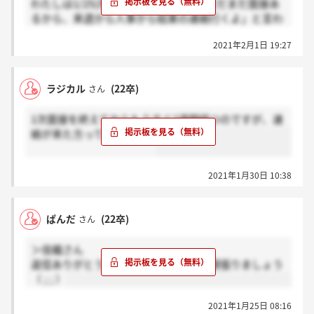
わたしは1/25(月)に面接し、「今週もまだまだ面接あ
るから、来週から人事から結果の連絡行くよ」と言わ
れました。リスポンスの遅い会社だと聞いたので気長
2021年2月1日 19:27
に待ちます…
ラジカル
(22卒)
さん
1次面接を終えてからもうすぐ2週間経つのですが、連
絡が来た方っていますか？
2021年1月30日 10:38
ぱんだ
(22卒)
さん
＞佳織さん
返信ありがとうございます！願いつつ頑張りましょう
（ ; ; ）
2021年1月25日 08:16