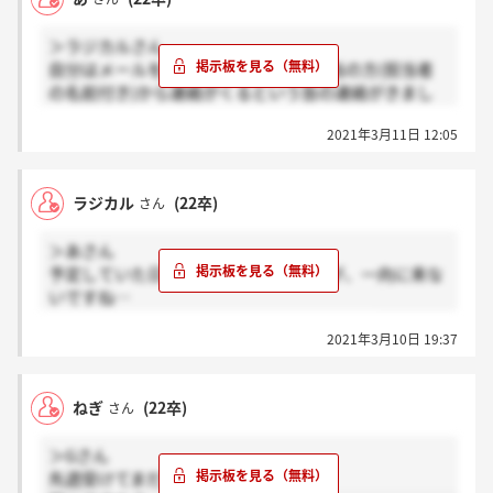
＞ラジカルさん
自分はメールを送ったら、日本人の担当の方(担当者
の名前付き)から連絡がくるという旨の連絡がきまし
た。また、LINEの22卒オラクルオープンチャットだ
2021年3月11日 12:05
と、3月末にオファーレターがくるみたいです。今週
末で全ての職種の選考が終わるようです。
ラジカル
(22卒)
さん
＞あさん
予定していた日からだいぶ過ぎてますが、一向に来な
いですね…
そろそろメールしようかなと考えてました笑
2021年3月10日 19:37
ねぎ
(22卒)
さん
＞Gさん
先週受けてまだ来ません、、、