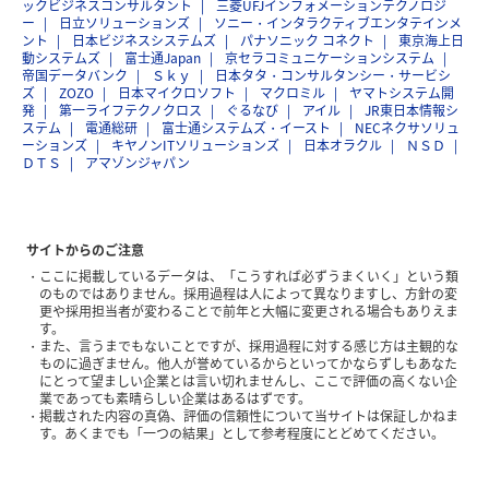
ックビジネスコンサルタント
三菱UFJインフォメーションテクノロジ
ー
日立ソリューションズ
ソニー・インタラクティブエンタテインメ
ント
日本ビジネスシステムズ
パナソニック コネクト
東京海上日
動システムズ
富士通Japan
京セラコミュニケーションシステム
帝国データバンク
Ｓｋｙ
日本タタ・コンサルタンシー・サービシ
ズ
ZOZO
日本マイクロソフト
マクロミル
ヤマトシステム開
発
第一ライフテクノクロス
ぐるなび
アイル
JR東日本情報シ
ステム
電通総研
富士通システムズ・イースト
NECネクサソリュ
ーションズ
キヤノンITソリューションズ
日本オラクル
ＮＳＤ
ＤＴＳ
アマゾンジャパン
サイトからのご注意
ここに掲載しているデータは、「こうすれば必ずうまくいく」という類
のものではありません。採用過程は人によって異なりますし、方針の変
更や採用担当者が変わることで前年と大幅に変更される場合もありえま
す。
また、言うまでもないことですが、採用過程に対する感じ方は主観的な
ものに過ぎません。他人が誉めているからといってかならずしもあなた
にとって望ましい企業とは言い切れませんし、ここで評価の高くない企
業であっても素晴らしい企業はあるはずです。
掲載された内容の真偽、評価の信頼性について当サイトは保証しかねま
す。あくまでも「一つの結果」として参考程度にとどめてください。