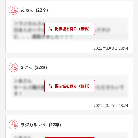
あ
(22卒)
さん
＞ラジカルさん
日本人のリクルーターに変わるらしいんですけ
ど、、、連絡きました？？？
2021年3月8日 23:44
G
(22卒)
さん
＞あさん
セールス職の面接でしょうか？教えていただきたいで
す！
2021年3月5日 18:24
ラジカル
(22卒)
さん