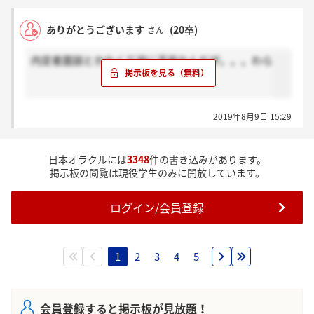
ありがとうございます
(20卒)
さん
内定者面談とかなくて逆に不安なんだが。。。わら
2019年8月9日 15:29
日本オラクルには
3348
件の書き込みがあります。
掲示板の閲覧は現役学生のみに開放しています。
ログイン/会員登録
1
2
3
4
5
会員登録すると掲示板が見放題！