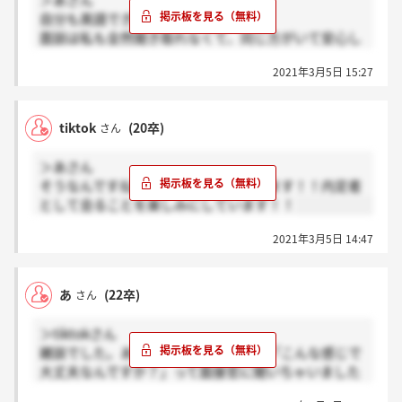
＞あさん
自分も英語できなくてやばいです笑
面談は私も全然聞き取れなくて、同じ方がいて安心し
ました！(安心しちゃダメかもですけど笑)
2021年3月5日 15:27
tiktok
(20卒)
さん
＞あさん
そうなんですね！！おめでとうございます！！内定者
として会ることを楽しみにしています！！
2021年3月5日 14:47
あ
(22卒)
さん
＞tiktokさん
雑談でした。あまりにも雑談すぎて、「こんな感じで
大丈夫なんですか？」って面接官に聞いちゃいました
w