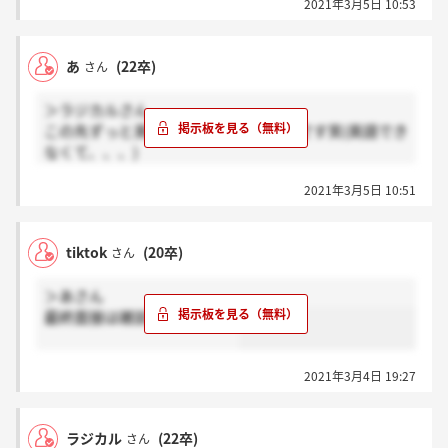
2021年3月5日 10:53
あ
(22卒)
さん
＞ラジカルさん
この先ずっと英語はちょっと、やばいです笑(英語でき
なくて、、、)
今後の手続き？の部分全く聞き取れなくて、今確認の
2021年3月5日 10:51
メール送りましたw
tiktok
(20卒)
さん
＞あさん
最終面接は雑談でしたか？？
2021年3月4日 19:27
ラジカル
(22卒)
さん