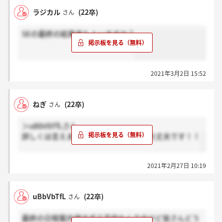
ラジカル
(22卒)
さん
SEの最終の結果来た人いますか？
2021年3月2日 15:52
ねぎ
(22卒)
さん
＞uBbVbTfLさん
詳しくは言えませんが、絶対来るので大丈夫です！！
2021年2月27日 10:19
uBbVbTfL
(22卒)
さん
最終の日程案内遅すぎて不安なんですけど皆さんどう