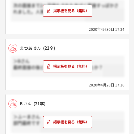
次の面接まで2ヵ月待たされたあげく面接すっぽかさ
れました。人事がひどい会社。。。
2020年4月30日 17:34
まつあ
(21卒)
さん
＞Bさん
最終面接の後どれくらいで連絡きましたか？
2020年4月28日 17:16
B
(21卒)
さん
＞ふーまさん
部門最終です