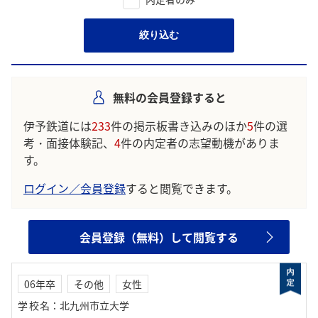
絞り込む
無料の会員登録すると
伊予鉄道には
233
件の掲示板書き込みのほか
5
件の選
考・面接体験記、
4
件の内定者の志望動機がありま
す。
ログイン／会員登録
すると閲覧できます。
会員登録（無料）して閲覧する
06年卒
その他
女性
学校名
：
北九州市立大学