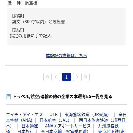
職種
：
航空掛
【内容】
論文（800字以内）と履歴書
【形式】
指定の用紙に手で記入
体験記の詳細はこちら
1
トラベル/航空/運輸の他の企業の本選考ES一覧を見る
エイチ・アイ・エス
JTB
東海旅客鉄道（JR東海）
全日
本空輸（ANA)
日本航空（JAL）
西日本旅客鉄道（JR西日
本）
日本通運
ANAエアポートサービス
九州旅客鉄
道
日本旅行
全日本空輸（客室乗務職）
東京地下鉄[東