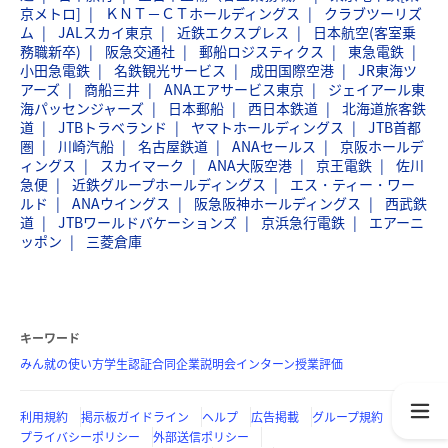
京メトロ]
ＫＮＴ－ＣＴホールディングス
クラブツーリズ
ム
JALスカイ東京
近鉄エクスプレス
日本航空(客室乗
務職新卒)
阪急交通社
郵船ロジスティクス
東急電鉄
小田急電鉄
名鉄観光サービス
成田国際空港
JR東海ツ
アーズ
商船三井
ANAエアサービス東京
ジェイアール東
海パッセンジャーズ
日本郵船
西日本鉄道
北海道旅客鉄
道
JTBトラベランド
ヤマトホールディングス
JTB首都
圏
川崎汽船
名古屋鉄道
ANAセールス
京阪ホールデ
ィングス
スカイマーク
ANA大阪空港
京王電鉄
佐川
急便
近鉄グループホールディングス
エス・ティー・ワー
ルド
ANAウイングス
阪急阪神ホールディングス
西武鉄
道
JTBワールドバケーションズ
京浜急行電鉄
エアーニ
ッポン
三菱倉庫
キーワード
みん就の使い方
学生認証
合同企業説明会
インターン
授業評価
利用規約
掲示板ガイドライン
ヘルプ
広告掲載
グループ規約
プライバシーポリシー
外部送信ポリシー