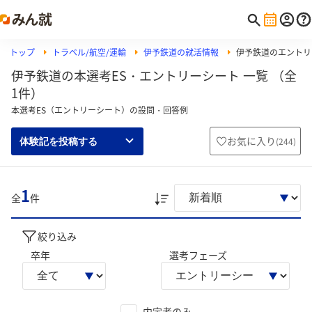
トップ
トラベル/航空/運輸
伊予鉄道の就活情報
伊予鉄道のエントリ
伊予鉄道の本選考ES・エントリーシート 一覧 （全
1件）
本選考ES（エントリーシート）の設問・回答例
お気に入り
(
244
)
体験記を投稿する
1
全
件
絞り込み
卒年
選考フェーズ
内定者のみ