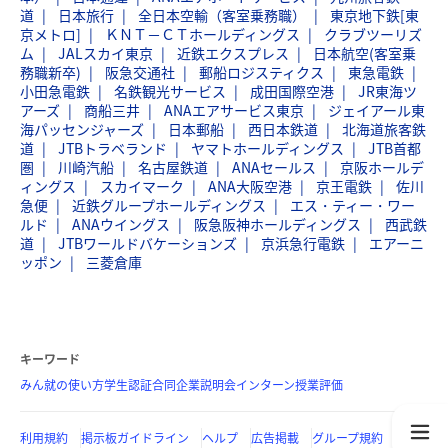
道
日本旅行
全日本空輸（客室乗務職）
東京地下鉄[東
京メトロ]
ＫＮＴ－ＣＴホールディングス
クラブツーリズ
ム
JALスカイ東京
近鉄エクスプレス
日本航空(客室乗
務職新卒)
阪急交通社
郵船ロジスティクス
東急電鉄
小田急電鉄
名鉄観光サービス
成田国際空港
JR東海ツ
アーズ
商船三井
ANAエアサービス東京
ジェイアール東
海パッセンジャーズ
日本郵船
西日本鉄道
北海道旅客鉄
道
JTBトラベランド
ヤマトホールディングス
JTB首都
圏
川崎汽船
名古屋鉄道
ANAセールス
京阪ホールデ
ィングス
スカイマーク
ANA大阪空港
京王電鉄
佐川
急便
近鉄グループホールディングス
エス・ティー・ワー
ルド
ANAウイングス
阪急阪神ホールディングス
西武鉄
道
JTBワールドバケーションズ
京浜急行電鉄
エアーニ
ッポン
三菱倉庫
キーワード
みん就の使い方
学生認証
合同企業説明会
インターン
授業評価
利用規約
掲示板ガイドライン
ヘルプ
広告掲載
グループ規約