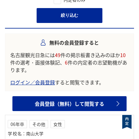
絞り込む
無料の会員登録すると
名古屋観光日急には
49
件の掲示板書き込みのほか
10
件の選考・面接体験記、
6
件の内定者の志望動機があ
ります。
ログイン／会員登録
すると閲覧できます。
会員登録（無料）して閲覧する
06年卒
その他
女性
学校名
：
南山大学