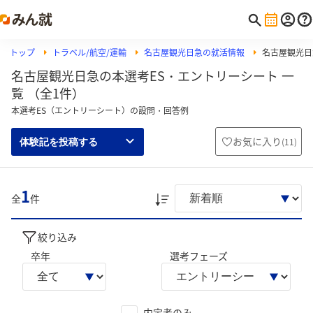
トップ
トラベル/航空/運輸
名古屋観光日急の就活情報
名古屋観光日
名古屋観光日急の本選考ES・エントリーシート 一
覧 （全1件）
本選考ES（エントリーシート）の設問・回答例
お気に入り
(
11
)
体験記を投稿する
1
全
件
絞り込み
卒年
選考フェーズ
内定者のみ