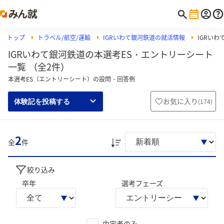
トップ
トラベル/航空/運輸
IGRいわて銀河鉄道の就活情報
IGRい
IGRいわて銀河鉄道の本選考ES・エントリーシート
一覧 （全2件）
本選考ES（エントリーシート）の設問・回答例
お気に入り
(
174
)
体験記を投稿する
2
全
件
絞り込み
卒年
選考フェーズ
内定者のみ