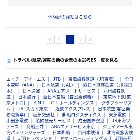
体験記の詳細はこちら
1
トラベル/航空/運輸の他の企業の本選考ES一覧を見る
エイチ・アイ・エス
JTB
東海旅客鉄道（JR東海）
全日
本空輸（ANA)
日本航空（JAL）
西日本旅客鉄道（JR西日
本）
日本通運
ANAエアポートサービス
九州旅客鉄
道
日本旅行
全日本空輸（客室乗務職）
東京地下鉄[東
京メトロ]
ＫＮＴ－ＣＴホールディングス
クラブツーリズ
ム
JALスカイ東京
近鉄エクスプレス
日本航空(客室乗
務職新卒)
阪急交通社
郵船ロジスティクス
東急電鉄
小田急電鉄
名鉄観光サービス
成田国際空港
JR東海ツ
アーズ
商船三井
ANAエアサービス東京
ジェイアール東
海パッセンジャーズ
日本郵船
西日本鉄道
北海道旅客鉄
道
JTBトラベランド
ヤマトホールディングス
JTB首都