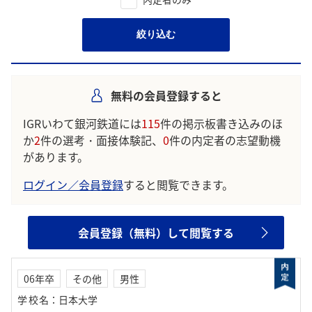
絞り込む
無料の会員登録すると
IGRいわて銀河鉄道には
115
件の掲示板書き込みのほ
か
2
件の選考・面接体験記、
0
件の内定者の志望動機
があります。
ログイン／会員登録
すると閲覧できます。
会員登録（無料）して閲覧する
06年卒
その他
男性
学校名
：
日本大学