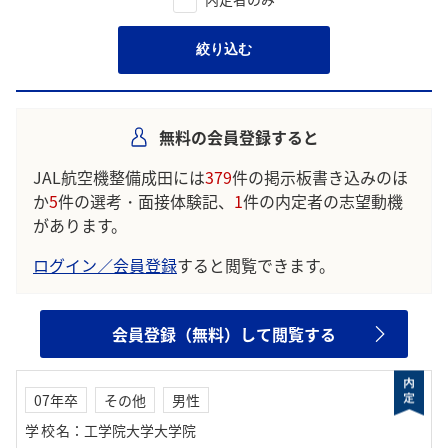
絞り込む
無料の会員登録すると
JAL航空機整備成田には
379
件の掲示板書き込みのほ
か
5
件の選考・面接体験記、
1
件の内定者の志望動機
があります。
ログイン／会員登録
すると閲覧できます。
会員登録（無料）して閲覧する
07年卒
その他
男性
学校名
：
工学院大学大学院