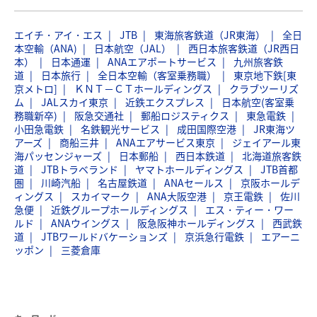
エイチ・アイ・エス
JTB
東海旅客鉄道（JR東海）
全日
本空輸（ANA)
日本航空（JAL）
西日本旅客鉄道（JR西日
本）
日本通運
ANAエアポートサービス
九州旅客鉄
道
日本旅行
全日本空輸（客室乗務職）
東京地下鉄[東
京メトロ]
ＫＮＴ－ＣＴホールディングス
クラブツーリズ
ム
JALスカイ東京
近鉄エクスプレス
日本航空(客室乗
務職新卒)
阪急交通社
郵船ロジスティクス
東急電鉄
小田急電鉄
名鉄観光サービス
成田国際空港
JR東海ツ
アーズ
商船三井
ANAエアサービス東京
ジェイアール東
海パッセンジャーズ
日本郵船
西日本鉄道
北海道旅客鉄
道
JTBトラベランド
ヤマトホールディングス
JTB首都
圏
川崎汽船
名古屋鉄道
ANAセールス
京阪ホールデ
ィングス
スカイマーク
ANA大阪空港
京王電鉄
佐川
急便
近鉄グループホールディングス
エス・ティー・ワー
ルド
ANAウイングス
阪急阪神ホールディングス
西武鉄
道
JTBワールドバケーションズ
京浜急行電鉄
エアーニ
ッポン
三菱倉庫