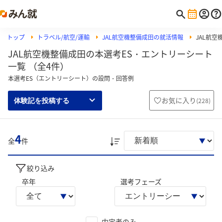
トップ
トラベル/航空/運輸
JAL航空機整備成田の就活情報
JAL航
JAL航空機整備成田の本選考ES・エントリーシート
一覧 （全4件）
本選考ES（エントリーシート）の設問・回答例
お気に入り
(
228
)
体験記を投稿する
4
全
件
絞り込み
卒年
選考フェーズ
内定者のみ