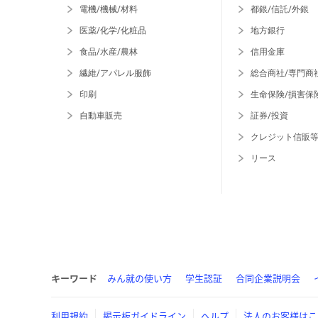
電機/機械/材料
都銀/信託/外銀
医薬/化学/化粧品
地方銀行
食品/水産/農林
信用金庫
繊維/アパレル服飾
総合商社/専門商
印刷
生命保険/損害保
自動車販売
証券/投資
クレジット信販
リース
キーワード
みん就の使い方
学生認証
合同企業説明会
利用規約
掲示板ガイドライン
ヘルプ
法人のお客様はこ