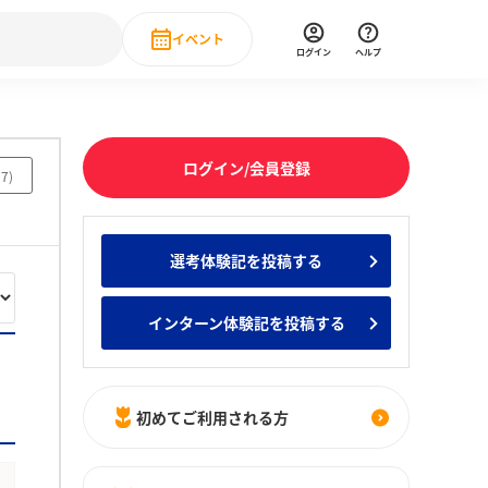
イベント
ログイン
ヘルプ
Event
の新卒就職人気企業ランキング
みんなのインターン人気企業ランキン
直近のイベント一覧
ログイン/会員登録
77
)
もっと見る
 IT・DX現場社員インタビュー
選考体験記を投稿する
の新卒就職人気企業ランキング
みんなのインターン人気企業ランキン
インターン体験記を投稿する
初めてご利用される方