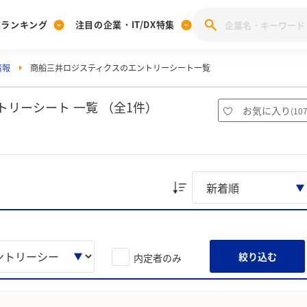
業ランキング
注目の企業・IT/DX特集
情報
商船三井ロジスティクスのエントリーシート一覧
注目の企業特集
みんなのIT業界新卒就職人気企業ランキング
みんな
[27卒] 本選考体験記投稿キャンペーン
28卒 注目企業特集
27卒 注目企業特集
みんなのDX企業就職ブランド調査
リーシート 一覧 （全1件）
お気に入り
(
10
注目のIT・DX企業特集
28卒 IT・DX企業特集
27卒 IT・DX企業特集
28卒
みんなのIT業界新卒就職人気企業ランキング
みんな
企業研究
絞り込む
内定者のみ