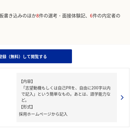
板書き込みのほか
8
件の選考・面接体験記、
6
件の内定者の
。
登録（無料）して閲覧する
【内容】
「志望動機もしくは自己PRを、自由に200字以内
で記入」という簡単なもの。あとは、語学能力な
ど。
【形式】
採用ホームページから記入