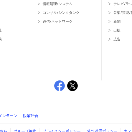
情報処理/システム
テレビ/ラ
コンサル/シンクタンク
音楽/芸能/
通信/ネットワーク
新聞
社
出版
険
広告
等
インターン
授業評価
ちら
グループ規約
プライバシーポリシー
外部送信ポリシー
カス