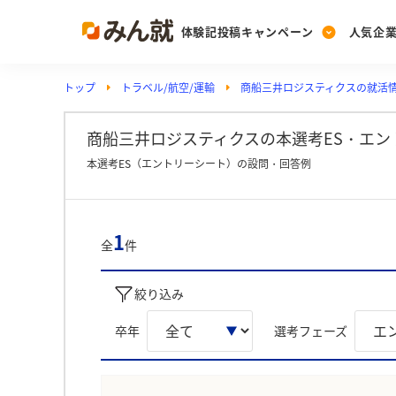
体験記投稿キャンペーン
人気企
トップ
トラベル/航空/運輸
商船三井ロジスティクスの就活
Post
Ranking
PickUp
投稿する
ランキングを見る
注目の企業特集
商船三井ロジスティクスの本選考ES・エント
本選考ES（エントリーシート）の設問・回答例
Vote
投票する
1
全
件
動画で知ろう！業界・
絞り込み
卒年
選考フェーズ