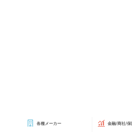
各種メーカー
金融/商社/保