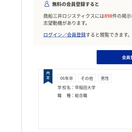
無料の会員登録すると
商船三井ロジスティクスには
898
件の掲示
志望動機があります。
ログイン／会員登録
すると閲覧できます
会員
06年卒
その他
男性
学校名
：
早稲田大学
職種
：
総合職