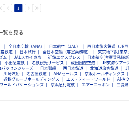
1
一覧を見る
）
全日本空輸（ANA)
日本航空（JAL）
西日本旅客鉄道（JR西
旅客鉄道
日本旅行
全日本空輸（客室乗務職）
東京地下鉄[東京
ズム
JALスカイ東京
近鉄エクスプレス
日本航空(客室乗務職新
小田急電鉄
名鉄観光サービス
成田国際空港
JR東海ツアー
海パッセンジャーズ
日本郵船
西日本鉄道
北海道旅客鉄道
J
川崎汽船
名古屋鉄道
ANAセールス
京阪ホールディングス
近鉄グループホールディングス
エス・ティー・ワールド
ANA
Bワールドバケーションズ
京浜急行電鉄
エアーニッポン
三菱倉