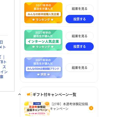
結果を見る
投票する
結果を見る
日
投票する
メト
ズ
TBト
ス
結果を見る
ウイン
庫
ギフト付キャンペーン一覧
［27卒］本選考体験記投稿
キャンペーン