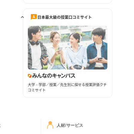
日本最大級の授業口コミサイト
大学・学部／授業／先生別に探せる授業評価クチ
コミサイト
ミ
人材/サービス