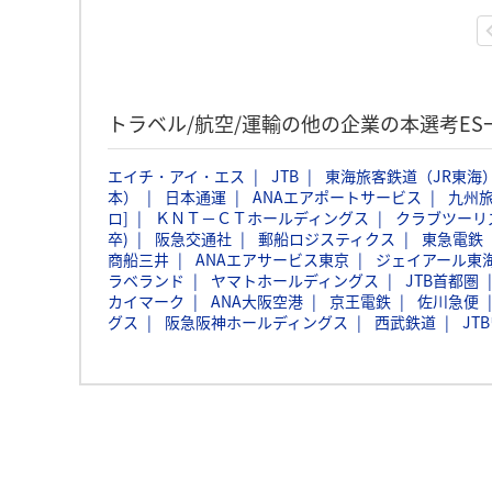
トラベル/航空/運輸の他の企業の本選考ES
エイチ・アイ・エス
JTB
東海旅客鉄道（JR東海
本）
日本通運
ANAエアポートサービス
九州
ロ]
ＫＮＴ－ＣＴホールディングス
クラブツーリ
卒)
阪急交通社
郵船ロジスティクス
東急電鉄
商船三井
ANAエアサービス東京
ジェイアール東
ラベランド
ヤマトホールディングス
JTB首都圏
カイマーク
ANA大阪空港
京王電鉄
佐川急便
グス
阪急阪神ホールディングス
西武鉄道
JT