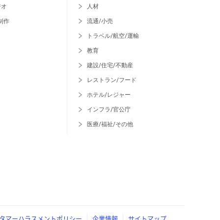
ジオ
人材
制作
流通/小売
トラベル/航空/運輸
教育
建設/住宅/不動産
レストラン/フード
ホテル/レジャー
インフラ/官公庁
医療/福祉/その他
タマーハラスメントポリシー
企業情報
サイトマップ