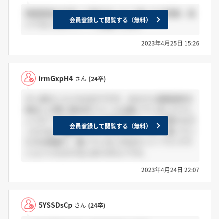
録画面接の合否って届きました？ 届いた方感謝、届
会員登録して閲覧する（無料）
いてない方ホント？でお願いします
2023年4月25日 15:26
irmGxpH4
さん
(24卒)
少し前のことになるのですが、みなさん録画選考を
提出した際に提出完了メールは届いていましたでし
ょうか？ 私のところには提出完了メールが届かなか
会員登録して閲覧する（無料）
ったため、確認させていただきたいです。 届いてい
た方は感謝で、届いていない方はホント？でリアク
ションいただけるとありがたいです。
2023年4月24日 22:07
5YSSDsCp
さん
(24卒)