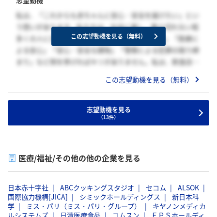
私は、「これからも赤ちゃんに安心・安全を届けたい」とい
う想いがあります。私たちは、社会に属し、数え切れない程
この志望動機を見る（無料）
多くの人に支えられています。「食の安心・安全」「医療に
よる安心」「安心・安全な建物」「警察による犯罪の取り締
まり」など例を挙げればキリがありません。私は、飲食店で
のアルバイトや長期インターンを経験し、外食に行けば安全
この志望動機を見る（無料）
な食が提供されること、怪我をすれば病院で薬や治療を受け
られること、学校では安心して授業を受けてこられたことが
様々な人のおかげであることを実感しました。だからこそ、
志望動機を見る
（13件）
私は貴社に入社し、働くことを通じて「安心・安全」を提供
し、社会の豊かな暮らしを支えたいと考えています。
医療/福祉/その他の他の企業を見る
日本赤十字社
ABCクッキングスタジオ
セコム
ALSOK
国際協力機構[JICA]
シミックホールディングス
新日本科
学
ミス・パリ（ミス・パリ・グループ）
キヤノンメディカ
ルシステムズ
日清医療食品
コムスン
ＥＰＳホールディ