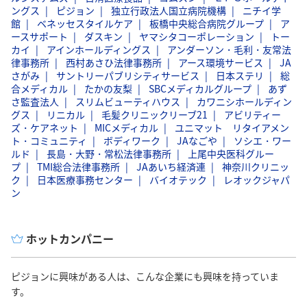
ングス
ピジョン
独立行政法人国立病院機構
ニチイ学
館
ベネッセスタイルケア
板橋中央総合病院グループ
ア
ースサポート
ダスキン
ヤマシタコーポレーション
トー
カイ
アインホールディングス
アンダーソン・毛利・友常法
律事務所
西村あさひ法律事務所
アース環境サービス
JA
さがみ
サントリーパブリシティサービス
日本ステリ
総
合メディカル
たかの友梨
SBCメディカルグループ
あず
さ監査法人
スリムビューティハウス
カワニシホールディン
グス
リニカル
毛髪クリニックリーブ21
アビリティー
ズ・ケアネット
MICメディカル
ユニマット リタイアメン
ト・コミュニティ
ボディワーク
JAなごや
ソシエ・ワー
ルド
長島・大野・常松法律事務所
上尾中央医科グルー
プ
TMI総合法律事務所
JAあいち経済連
神奈川クリニッ
ク
日本医療事務センター
バイオテック
レオックジャパ
ン
ホットカンパニー
ピジョンに興味がある人は、こんな企業にも興味を持っていま
す。