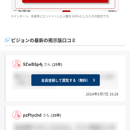
※インターン、本選考にエントリーした人数を100％としたときの割合です。
ピジョンの最新の掲示版口コミ
9ZwB8p4j
さん
(25卒)
教えていただきありがとうございます！もうしばら
会員登録して閲覧する（無料）
く待とうと思います。
2024年5月7日 16:28
pzPtychd
さん
(25卒)
商品戦略ではなくすみません、すでに面接終えた営