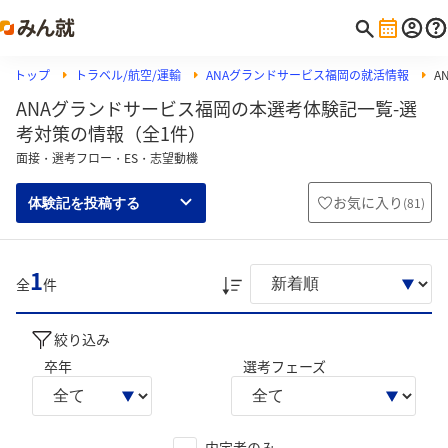
トップ
トラベル/航空/運輸
ANAグランドサービス福岡の就活情報
A
ANAグランドサービス福岡の本選考体験記一覧-選
考対策の情報（全1件）
面接・選考フロー・ES・志望動機
お気に入り
(
81
)
体験記を投稿する
1
全
件
絞り込み
卒年
選考フェーズ
内定者のみ