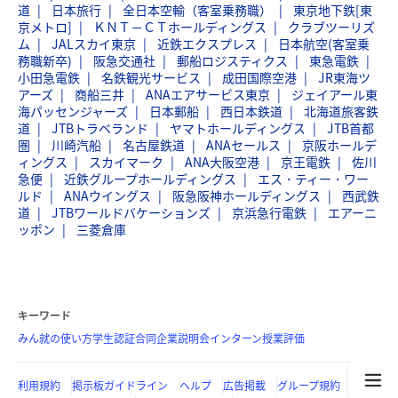
道
日本旅行
全日本空輸（客室乗務職）
東京地下鉄[東
京メトロ]
ＫＮＴ－ＣＴホールディングス
クラブツーリズ
ム
JALスカイ東京
近鉄エクスプレス
日本航空(客室乗
務職新卒)
阪急交通社
郵船ロジスティクス
東急電鉄
小田急電鉄
名鉄観光サービス
成田国際空港
JR東海ツ
アーズ
商船三井
ANAエアサービス東京
ジェイアール東
海パッセンジャーズ
日本郵船
西日本鉄道
北海道旅客鉄
道
JTBトラベランド
ヤマトホールディングス
JTB首都
圏
川崎汽船
名古屋鉄道
ANAセールス
京阪ホールデ
ィングス
スカイマーク
ANA大阪空港
京王電鉄
佐川
急便
近鉄グループホールディングス
エス・ティー・ワー
ルド
ANAウイングス
阪急阪神ホールディングス
西武鉄
道
JTBワールドバケーションズ
京浜急行電鉄
エアーニ
ッポン
三菱倉庫
キーワード
みん就の使い方
学生認証
合同企業説明会
インターン
授業評価
利用規約
掲示板ガイドライン
ヘルプ
広告掲載
グループ規約