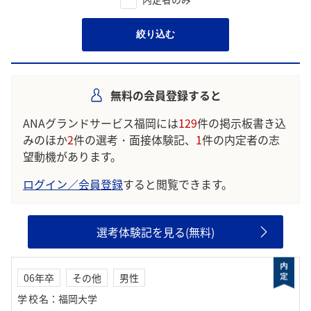
絞り込む
無料の会員登録すると
ANAグランドサービス福岡には
129
件の掲示板書き込
みのほか
2
件の選考・面接体験記、
1
件の内定者の志
望動機があります。
ログイン／会員登録
すると閲覧できます。
選考体験記を見る(無料)
06年卒
その他
男性
学校名
：
福岡大学