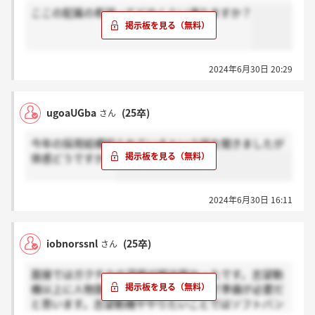
ここの配属の希望ってどのくらい通りますか？
2024年6月30日 20:29
ugoaUGba
(25卒)
さん
今年の採用結構絞られているという話を聞きましたが
体感どうですか？
2024年6月30日 16:11
iobnorssnl
(25卒)
さん
面接ではガクチカの深堀が相当鋭かったです。志望動
機以上に人物面の質問が厳しかったので準備が必要だ
と思います。志望動機ややりたいことではソフトバン