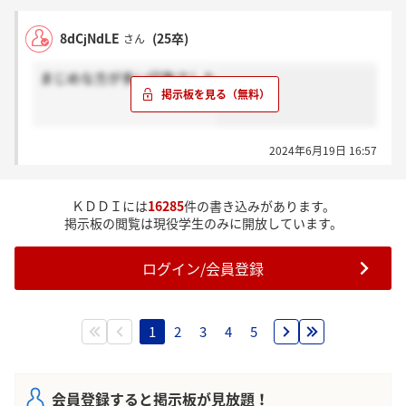
8dCjNdLE
(25卒)
さん
まじめな方が多い印象でした
2024年6月19日 16:57
ＫＤＤＩには
16285
件の書き込みがあります。
掲示板の閲覧は現役学生のみに開放しています。
ログイン/会員登録
1
2
3
4
5
会員登録すると掲示板が見放題！