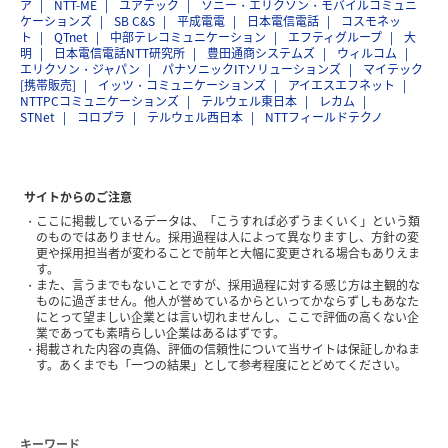
ア
NTT-ME
ユアテック
ソニー・エリクソン・モバイルコミュニ
ケーションズ
SB C&S
平成電電
日本電信電話
コスモネッ
ト
QTnet
中部テレコミュニケーション
エフティグループ
大
明
日本電信電話NTT研究所
豊田通商システムズ
ウィルコム
エリクソン・ジャパン
パナソニックITソリューションズ
マイテック
[携帯販売]
イッツ・コミュニケーションズ
アイエスエフネット
NTTPCコミュニケーションズ
テルウェル東日本
レカム
STNet
コロプラ
テルウェル西日本
NTTフィールドテクノ
サイトからのご注意
ここに掲載しているデータは、「こうすれば必ずうまくいく」という類
のものではありません。採用過程は人によって異なりますし、方針の変
更や採用担当者が変わることで前年と大幅に変更される場合もありえま
す。
また、言うまでもないことですが、採用過程に対する感じ方は主観的な
ものに過ぎません。他人が誉めているからといってかならずしもあなた
にとって望ましい企業とは言い切れませんし、ここで評価の高くない企
業であっても素晴らしい企業はあるはずです。
掲載された内容の真偽、評価の信頼性について当サイトは保証しかねま
す。あくまでも「一つの結果」として参考程度にとどめてください。
キーワード