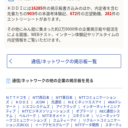
ＫＤＤＩには
16285
件の掲示板書き込みのほか、内定者を含む
先輩たちの
903
件の本選考体験記、
672
件の志望動機、
281
件の
エントリーシートがあります。
その他にみん就に集まった約2万9000件の企業掲示板や就活生
による面接、WEBテスト、インターン体験記やリアルタイムの
内定情報をご覧いただけます。
通信/ネットワークの掲示板一覧
通信/ネットワークの他の企業の掲示板を見る
ＮＴＴドコモ
NTT西日本
NTT東日本
NTTコミュニケーション
ズ
ＫＤＤＩ
JCOM
光通信
ＮＥＣネッツエスアイ
ANAテレ
マート
シスコシステムズ
アイフラッグ
インターネットイニシア
ティブ
NTTビジネスソリューションズ
オプテージ
NEC通信シス
テム
ベルパーク
NTTネオメイト
コネクシオ
ソニーネットワ
ークコミュニケーションズ
エムティーアイ
リクルートコミュニケー
ションズ(RCO)
イーアクセスグループ
NTTデータ関西
スターティ