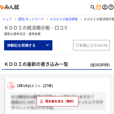
トップ
通信/ネットワーク
ＫＤＤＩの就活情報
ＫＤＤＩの就活掲示
ＫＤＤＩの就活掲示板・口コミ
最新の選考状況・選考結果
お気に入り
(
26138
)
体験記を投稿する
ＫＤＤＩの最新の書き込み一覧
(全16285件)
18EvXyLJ
(27卒)
さん
4/13締切のai面接の結果メール来た方いますか？
結局22と23の二次面接までメール来なかったんですが
サイレントなんですかね。