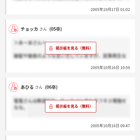
す。まったく調べないでココの会社を受けてるとは思
2005年10月17日 01:02
わないので、そのような言い方はひどいと思います。
内定者の方は大変だと思いますが、あなたたちがこの
会社を変えれると思うのでがんばって下さい！！
チョッカ
(05卒)
さん
＞あーあさんへ
破綻や破産のような言い方していますが、民事再生な
ので、100％つぶれたわけではないですよ。つぶれる
2005年10月16日 10:59
となると、電話が使えなくなるので、全然違います
よ。その辺わかっていますか？？
あひる
(06卒)
さん
電電さんは軟弱だわ。もっとメンタルタフネス増強せ
なな。
2005年10月16日 09:47