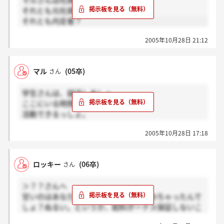
マルさんは社員ですか？
それとも元社員？
それとも内定者？
2005年10月28日 21:12
マル
(05卒)
さん
学生さんは、就活しましょ。
ここにいる時間があるなら
活動できるっしょ。
就活あきらめなければ、
2005年10月28日 17:18
きっといい会社に巡り合えるよ。
平成電電のことは、忘れましょう。
ロッキー
(06卒)
さん
＞？？さんへ
甘いのはあなたじゃないですか？？やめちゃったんで
しょ？ぬるい。というか、給料ボーナス保証しないこ
の会社に喝！