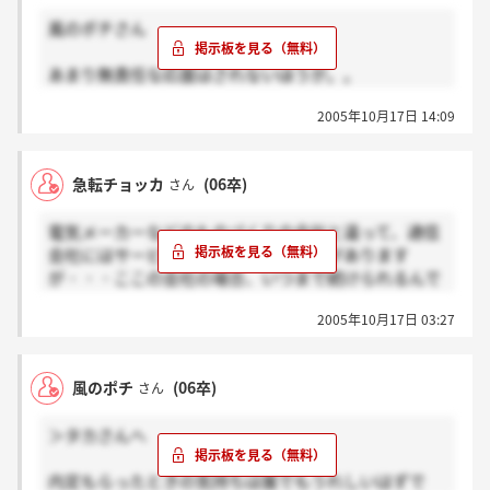
風のポチさん
あまり無責任な応援はされないほうが。。
2005年10月17日 14:09
ぐずぐずしてる間に、日は過ぎていきますよ。
新卒の就活は本当に貴重です。
急転チョッカ
(06卒)
さん
来年の3月まで諦めずに頑張ってください。
電気メーカーなどのものづくりの会社と違って、通信
会社にはサービスを提供し続ける義務があります
が・・・ここの会社の場合、いつまで続けられるんで
しょうか・・・。
2005年10月17日 03:27
風のポチ
(06卒)
さん
＞タカさんへ
内定もらったときの気持ちは誰でもうれしいはずで