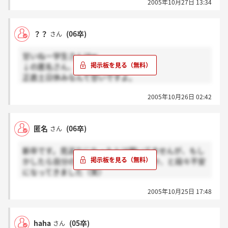
2005年10月27日 13:34
？？
(06卒)
さん
甘いねー学生さんはw
↓の匿名さん、
正直土日休みなんて甘いですよ。
私は先日まで社員でした。土曜出勤なんてあたりま
2005年10月26日 02:42
え。規定の給料貰って？？なめてますねw
あなたみたいな考えだと社会に出ないほうが良いかも
匿名
(06卒)
さん
しれませんよ。
新卒です。見送りになったとは聞いてませんが、もし
かしたら自分の都合いい解釈だったのか、と段々不安
になってきました（笑）
でもいまのとこ内定にはかわりありません、という内
2005年10月25日 17:48
容じゃなかったですか？集まりでも。
hahaさんが人事の方のどういう言葉を聞いて見送りと
思われたか、是非聞かせてください。
haha
(05卒)
さん