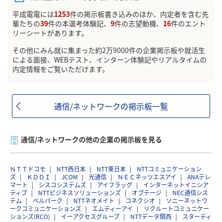
平成電電には
1253
件の掲示板書き込みのほか、内定者を含む先
輩たちの
39
件の本選考体験記、
9
件の志望動機、
16
件のエント
リーシートがあります。
その他にみん就に集まった約2万9000件の企業掲示板や就活生
による面接、WEBテスト、インターン体験記やリアルタイムの
内定情報をご覧いただけます。
通信/ネットワークの掲示板一覧
通信/ネットワークの他の企業の掲示板を見る
ＮＴＴドコモ
NTT西日本
NTT東日本
NTTコミュニケーション
ズ
ＫＤＤＩ
JCOM
光通信
ＮＥＣネッツエスアイ
ANAテレ
マート
シスコシステムズ
アイフラッグ
インターネットイニシア
ティブ
NTTビジネスソリューションズ
オプテージ
NEC通信シス
テム
ベルパーク
NTTネオメイト
コネクシオ
ソニーネットワ
ークコミュニケーションズ
エムティーアイ
リクルートコミュニケー
ションズ(RCO)
イーアクセスグループ
NTTデータ関西
スターティ