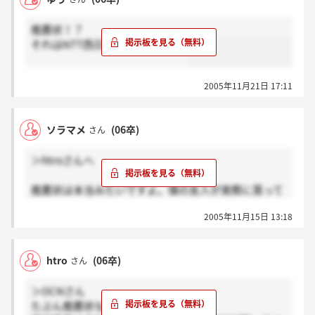
推薦状！？
それはNTT西日本なんですか？？
2005年11月21日 17:11
ソラマメ
(06卒)
さん
＞htroさんへ
推薦状は本当みたいですよ。僕の友人が実際に貰って
ました。でも学歴が総計だから、そういうことかもし
2005年11月15日 13:18
れませんね。
htro
(06卒)
さん
＞OCNさん
たぶん推薦状なんてうそでしょう。