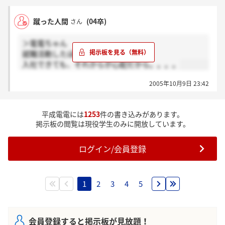
またリクスー着るのめっちゃいややろうけど、でもな
考えてみぃ、就職してしもたら平成電電におったとい
蹴った人間
(04卒)
さん
う履歴はずっと残んねんで。これ痛いで。
名前ばっかり立派でも中身伴ってない会社もあるか
＞電電ちゃん
ら、今度こそ気を付けるねんで。
就職活動したほうがいいよ。
小っちゃい会社でもエエ会社いっぱいあるで。
入社できても、それからが心配だから。。。。
電電ちゃん、他内定者さん、
ほんま、今が頑張り時や、応援してるで！！！
2005年10月9日 23:42
平成電電には
1253
件の書き込みがあります。
掲示板の閲覧は現役学生のみに開放しています。
ログイン/会員登録
1
2
3
4
5
会員登録すると掲示板が見放題！