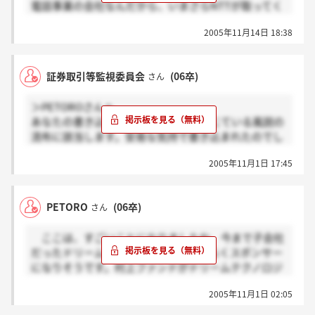
電話事業の会社なんだから、いまさらNTTが取ってく
れるはずない。NTTは光電話化しようとしてるんだ
2005年11月14日 18:38
よ。
証券取引等監視委員会
(06卒)
さん
＞PETOROさんへ
あなたの書き込みは、証券取引法が禁じている風説の
流布に該当します。安易な気持で書き込まれたのでし
ょうが、この行為は犯罪ですので厳格に対処させてい
2005年11月1日 17:45
ただきます。
風説の流布：
PETORO
(06卒)
さん
有価証券などの相場を変動させる目的で不確かな情報
（風説）を流す行為。証券取引法158条で禁じられて
ここは、すごいことになりましたね。今まで子会社
いる。風説は証取法では虚偽の情報と限定しておら
だったドリームテクノロジーズがおそらくスポンサー
ず、事実の裏付けのない情報も処罰の対象となる。罰
になりそうです。村上ファンドがドリームテクノロジ
則は5年以下の懲役または500万円以下の罰金。
ーズの支援に名乗り出ました。Mファンドがおそらく
2005年11月1日 02:05
ドリームテクノロジーズを通して平成電電を支援する
ような気がします。