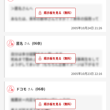
＞匿名さんへ
あなたは、来年の新卒さんですか？？来年の採用って
全員見送りになったのではないのですか？？どうなん
2005年10月24日 21:26
でしょう？？もしかして、中途採用の方ですか？？質
問ばかりですみません。
匿名
(06卒)
さん
自分は多分就職すると思います。
死ぬまで勤め上げるわけじゃないし、民事再生をして
ようがしてまいが（もちろん企業イメージは下がるで
しょうから、顧客獲得は難しいでしょう）規定の給料
2005年10月23日 22:16
を貰って、希望の勤務地にいければ（ここがポイント
ですが）就職決めてもいいと思います。土日祝日休み
だし。通信とはそういうところって最初から腹括って
ドコモ
(06卒)
さん
進んだんですから。
そういう方、他に内定者でいませんか？
推薦状＝内定なわけないでしょう^^