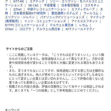
ア
NTT-ME
ユアテック
ソニー・エリクソン・モバイルコミュニ
ケーションズ
SB C&S
平成電電
日本電信電話
コスモネッ
ト
QTnet
中部テレコミュニケーション
エフティグループ
大
明
日本電信電話NTT研究所
豊田通商システムズ
ウィルコム
エリクソン・ジャパン
パナソニックITソリューションズ
マイテック
[携帯販売]
イッツ・コミュニケーションズ
アイエスエフネット
NTTPCコミュニケーションズ
テルウェル東日本
レカム
STNet
コロプラ
テルウェル西日本
NTTフィールドテクノ
サイトからのご注意
ここに掲載しているデータは、「こうすれば必ずうまくいく」という類
のものではありません。採用過程は人によって異なりますし、方針の変
更や採用担当者が変わることで前年と大幅に変更される場合もありえま
す。
また、言うまでもないことですが、採用過程に対する感じ方は主観的な
ものに過ぎません。他人が誉めているからといってかならずしもあなた
にとって望ましい企業とは言い切れませんし、ここで評価の高くない企
業であっても素晴らしい企業はあるはずです。
掲載された内容の真偽、評価の信頼性について当サイトは保証しかねま
す。あくまでも「一つの結果」として参考程度にとどめてください。
キーワード