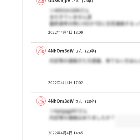
UD8wSjpB
さん
(23卒)
＞4NhOm3dWさん
まだきていません涙
最終選考の時に6日か7日に合否連絡するっ
2022年4月4日 18:09
4NhOm3dW
さん
(23卒)
内定等の連絡きた方感謝、来てない方ほん
2022年4月4日 17:02
4NhOm3dW
さん
(23卒)
＞Nptgxjgd97さん
内定等の連絡はありましたか？
2022年4月4日 14:45