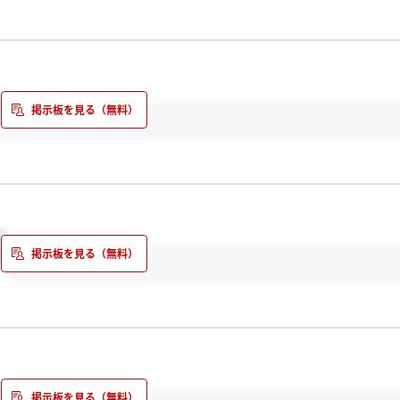
！
！
。