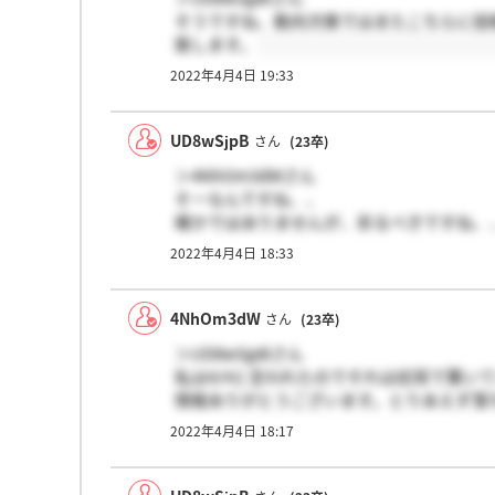
そうですね、動向次第ではまたこちらに投
致します。
2022年4月4日 19:33
UD8wSjpB
さん
(23卒)
＞4NhOm3dWさん
そーなんですね、、
確かではありませんが、祈るべきですね、
また連絡ありましたら投稿お願いしていい
2022年4月4日 18:33
4NhOm3dW
さん
(23卒)
＞UD8wSjpBさん
私は4/4と言われたのでそれは初耳で驚い
情報ありがとうございます。とりあえず落
2022年4月4日 18:17