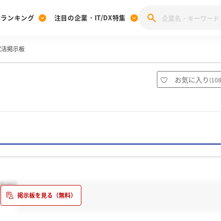
業ランキング
注目の企業・IT/DX特集
の就活掲示板
注目の企業特集
みんなのIT業界新卒就職人気企業ランキング
みんな
[27卒] 本選考体験記投稿キャンペーン
28卒 注目企業特集
27卒 注目企業特集
みんなのDX企業就職ブランド調査
お気に入り
(
10
注目のIT・DX企業特集
28卒 IT・DX企業特集
27卒 IT・DX企業特集
28卒
みんなのIT業界新卒就職人気企業ランキング
みんな
企業研究
すか?