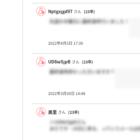
Nptgxjgd97
さん
(23卒)
先週の木曜日に最終選考行いました！
2022年4月3日 17:30
UD8wSjpB
さん
(23卒)
最終選考終わった方いますか？
2022年3月30日 14:48
美里
さん
(23卒)
＞UD8wSjpBさん
まだです…25日に来る、っていうメールは