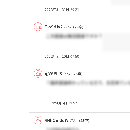
2023年3月31日 20:21
Tjo9rUv2
さん
(23卒)
二次面接は集団面接ですか？
2022年5月10日 07:50
qjV6PLl3
さん
(23卒)
？最終面接終わっている方で、合否来てい
2022年4月6日 19:57
4NhOm3dW
さん
(23卒)
＞UD8wSjpBさん