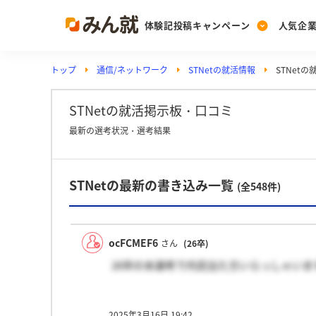
体験記投稿キャンペーン
人気企
トップ
通信/ネットワーク
STNetの就活情報
STNet
Post
Ranking
PickUp
投稿する
ランキングを見る
注目の企業特集
STNetの就活掲示板・口コミ
最新の選考状況・選考結果
Vote
STNetの最新の書き込み一覧
投票する
(全548件)
動画で知ろう！業界・
ocFCMEF6
さん
(26卒)
26卒の本選考で内定出た方いらっしゃいま
2025年3月16日 19:42