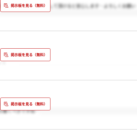
稿しますので、皆様反応して頂けると安心します…よろしくお願い
、、
ですか？
ています…
ち着くべきですね…