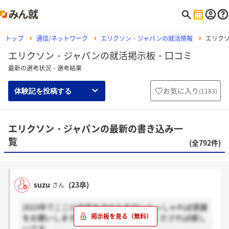
トップ
通信/ネットワーク
エリクソン・ジャパンの就活情報
エリク
エリクソン・ジャパンの就活掲示板・口コミ
最新の選考状況・選考結果
お気に入り
(
1183
)
体験記を投稿する
エリクソン・ジャパンの最新の書き込み一
覧
(全792件)
suzu
(23卒)
さん
2023卒でここに内定を決めた方がいらっしゃれば感謝
をお願いします！また決めてを教えてくだされば嬉し
いです。