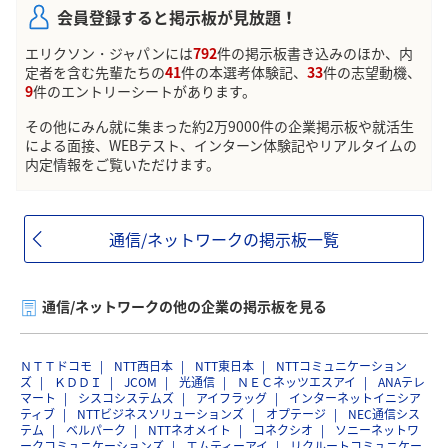
会員登録すると掲示板が見放題！
エリクソン・ジャパンには
792
件の掲示板書き込みのほか、内
定者を含む先輩たちの
41
件の本選考体験記、
33
件の志望動機、
9
件のエントリーシートがあります。
その他にみん就に集まった約2万9000件の企業掲示板や就活生
による面接、WEBテスト、インターン体験記やリアルタイムの
内定情報をご覧いただけます。
通信/ネットワークの掲示板一覧
通信/ネットワークの他の企業の掲示板を見る
ＮＴＴドコモ
NTT西日本
NTT東日本
NTTコミュニケーション
ズ
ＫＤＤＩ
JCOM
光通信
ＮＥＣネッツエスアイ
ANAテレ
マート
シスコシステムズ
アイフラッグ
インターネットイニシア
ティブ
NTTビジネスソリューションズ
オプテージ
NEC通信シス
テム
ベルパーク
NTTネオメイト
コネクシオ
ソニーネットワ
ークコミュニケーションズ
エムティーアイ
リクルートコミュニケー