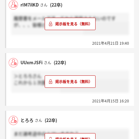
rIM7ilKD
(22卒)
さん
履歴書をメールで送ってから返信さえないのです
が、、、皆様どんな感じですか？
2021年4月21日 19:40
UUxmJSFi
(22卒)
さん
＞とろろさん
これから１次面接です
2021年4月15日 16:20
とろろ
(22卒)
さん
まだ選考途中の人はいますか？