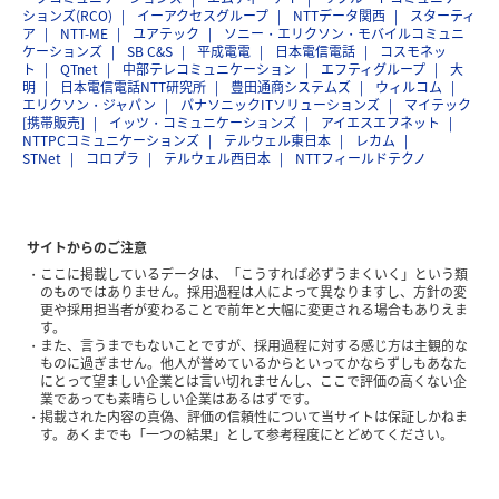
ションズ(RCO)
イーアクセスグループ
NTTデータ関西
スターティ
ア
NTT-ME
ユアテック
ソニー・エリクソン・モバイルコミュニ
ケーションズ
SB C&S
平成電電
日本電信電話
コスモネッ
ト
QTnet
中部テレコミュニケーション
エフティグループ
大
明
日本電信電話NTT研究所
豊田通商システムズ
ウィルコム
エリクソン・ジャパン
パナソニックITソリューションズ
マイテック
[携帯販売]
イッツ・コミュニケーションズ
アイエスエフネット
NTTPCコミュニケーションズ
テルウェル東日本
レカム
STNet
コロプラ
テルウェル西日本
NTTフィールドテクノ
サイトからのご注意
ここに掲載しているデータは、「こうすれば必ずうまくいく」という類
のものではありません。採用過程は人によって異なりますし、方針の変
更や採用担当者が変わることで前年と大幅に変更される場合もありえま
す。
また、言うまでもないことですが、採用過程に対する感じ方は主観的な
ものに過ぎません。他人が誉めているからといってかならずしもあなた
にとって望ましい企業とは言い切れませんし、ここで評価の高くない企
業であっても素晴らしい企業はあるはずです。
掲載された内容の真偽、評価の信頼性について当サイトは保証しかねま
す。あくまでも「一つの結果」として参考程度にとどめてください。