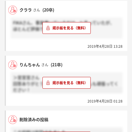
クララ
(20卒)
さん
FIKAさん、事実書いているだけ、と言っていたが、
ほとんど評価で笑ったwww
21卒の方は、こんな誰かの評価に惑わされず、
2019年4月28日 13:28
誰の目から見ても揺るぎない事実を知って、
自分の気持ちやキャリアプランに従い、
良い会社を選んでくださいね
りんちゃん
(21卒)
さん
＞宮宮宮さん
回答ありがとうございます。宮宮宮さんも頑張ってく
ださい！
2019年4月28日 01:28
削除済みの投稿