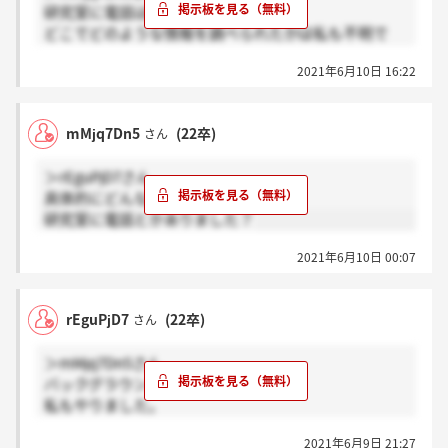
研究室に電話はなかったです。
どこでどのような情報を調べられたかは私も不明で
す！
2021年6月10日 16:22
mMjq7Dn5
(22卒)
さん
＞rEguPjD7さん
具体的にどんなことされました？
研究室に電話とかありました？
2021年6月10日 00:07
rEguPjD7
(22卒)
さん
＞mMjq7Dn5さん
バックグラウンドチェックですよね。
私もやりました。
前科がないかどうかなど、いわゆる危険人物ではない
2021年6月9日 21:27
かどうかを見られます!