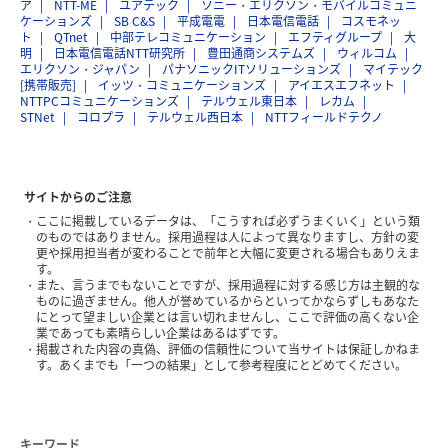
ア
NTT-ME
ユアテック
ソニー・エリクソン・モバイルコミュニ
ケーションズ
SB C&S
平成電電
日本電信電話
コスモネッ
ト
QTnet
中部テレコミュニケーション
エフティグループ
大
明
日本電信電話NTT研究所
豊田通商システムズ
ウィルコム
エリクソン・ジャパン
パナソニックITソリューションズ
マイテック
[携帯販売]
イッツ・コミュニケーションズ
アイエスエフネット
NTTPCコミュニケーションズ
テルウェル東日本
レカム
STNet
コロプラ
テルウェル西日本
NTTフィールドテクノ
サイトからのご注意
ここに掲載しているデータは、「こうすれば必ずうまくいく」という類
のものではありません。採用過程は人によって異なりますし、方針の変
更や採用担当者が変わることで前年と大幅に変更される場合もありえま
す。
また、言うまでもないことですが、採用過程に対する感じ方は主観的な
ものに過ぎません。他人が誉めているからといってかならずしもあなた
にとって望ましい企業とは言い切れませんし、ここで評価の高くない企
業であっても素晴らしい企業はあるはずです。
掲載された内容の真偽、評価の信頼性について当サイトは保証しかねま
す。あくまでも「一つの結果」として参考程度にとどめてください。
キーワード