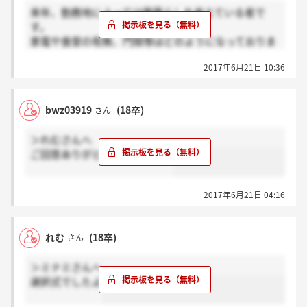
来年、勤務地によっては寮暮らしを考えている者で
す。
家電や食堂の有無、門限等はどのようになっておりま
すか？
2017年6月21日 10:36
よろしくお願いいたします。
bwz03919
(18卒)
さん
＞れむさんへ
ご回答ありがとうございます。
2017年6月21日 04:16
れむ
(18卒)
さん
＞ミナミさんへ
選択式でしたよ