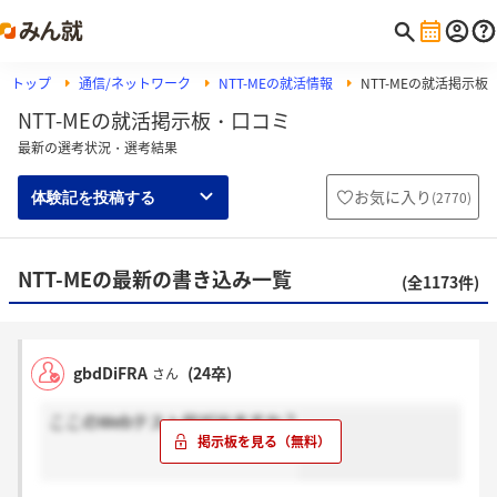
トップ
通信/ネットワーク
NTT-MEの就活情報
NTT-MEの就活掲示板
NTT-MEの就活掲示板・口コミ
最新の選考状況・選考結果
お気に入り
(
2770
)
体験記を投稿する
NTT-MEの最新の書き込み一覧
(全1173件)
gbdDiFRA
(24卒)
さん
ここのWebテスト何が出ますか？