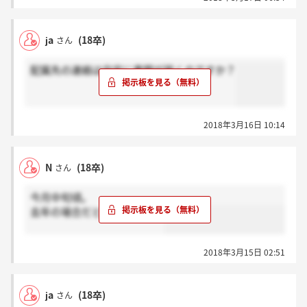
配属先の営業所の名称、住所等は入社式の日に案内が
あるそうです。
ja
(18卒)
さん
配属先の連絡は自宅に書類が届くのですか？
2018年3月16日 10:14
N
(18卒)
さん
今月中旬頃。
去年の場合だと15日でした。
2018年3月15日 02:51
ja
(18卒)
さん