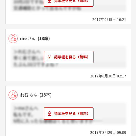
ていて迷ってるのなら出さなくてもいいと思います
10月2日ですね。
し、本当に入社したいと感じたら出せば効果的だと思
交通補助とかって出るんですかね
います。
(どこの会社もそうだと思いますが、推薦書だして内
2017年9月5日 16:21
定辞退したりすると、推薦者の方や後輩達にも迷惑を
かけますからね。)
me
(18卒)
さん
皆さん頑張って下さいね\(^o^)／
長々と失礼しました。
＞れむさんへ
早く来て欲しいです。
たぶん10/2ですよね？
2017年8月30日 02:17
れむ
(18卒)
さん
＞meさんへ
私もです。
9月に入ったら連絡はくると思いますが……
2017年8月29日 09:09