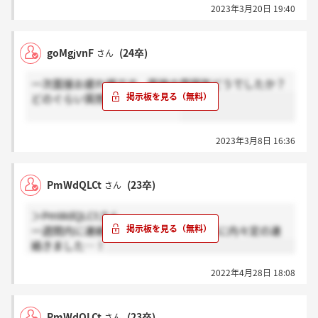
2023年3月20日 19:40
goMgjvnF
(24卒)
さん
一次面接お疲れ様です。面接の雰囲気どうでしたか？
どのぐらい質問されましたか？
2023年3月8日 16:36
PmWdQLCt
(23卒)
さん
＞PmWdQLCtさん
一週間内に連絡がくるといわれ、6日目に内々定の連
絡きました…！
2022年4月28日 18:08
PmWdQLCt
(23卒)
さん