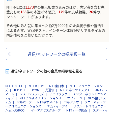
NTT-MEには
1173
件の掲示板書き込みのほか、内定者を含む先
輩たちの
163
件の本選考体験記、
129
件の志望動機、
26
件のエ
ントリーシートがあります。
その他にみん就に集まった約2万9000件の企業掲示板や就活生
による面接、WEBテスト、インターン体験記やリアルタイムの
内定情報をご覧いただけます。
通信/ネットワークの掲示板一覧
通信/ネットワークの他の企業の掲示板を見る
ＮＴＴドコモ
NTT西日本
NTT東日本
NTTコミュニケーション
ズ
ＫＤＤＩ
JCOM
光通信
ＮＥＣネッツエスアイ
ANAテレ
マート
シスコシステムズ
アイフラッグ
インターネットイニシア
ティブ
NTTビジネスソリューションズ
オプテージ
NEC通信シス
テム
ベルパーク
NTTネオメイト
コネクシオ
ソニーネットワ
ークコミュニケーションズ
エムティーアイ
リクルートコミュニケー
ションズ(RCO)
イーアクセスグループ
NTTデータ関西
スターティ