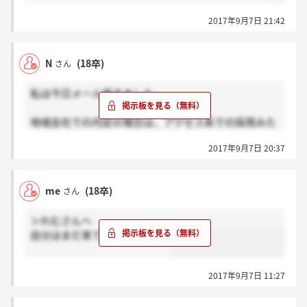
際に提示されたもので、年収はモデルケースを元に計
2017年9月7日 21:42
算した参考値です。高専・専門・高卒は上記よりも低
い場合があります。)
N
(18卒)
さん
【エリアに関して】
ME社員しか分かりませんが、統一的な処遇体系に変
私は今日メール届きました。
更となったため、より広域的な異動になる事が考えら
れます。現時点でも都道県を跨ぐ異動が結構発生して
地域会社での内定の場合は、アクセス系での採用みた
います。
いですね。
一つの都道県にずっと居れるかどうかは、入社時点で
2017年9月7日 20:37
もあまり考えない方が無難だと思います(地元志向が
強い方は、特に注意が必要です)
me
(18卒)
さん
【育成体系】
入社1年目は、東京にある中央研修センタで約1ヶ月弱
＞れむさんへ
研修し、配属先(初期配属)へ着任になります。ME採用
自分はまだ来てないです、、、
者のうちオンサイトは全体の8割程度でしょうか。
3年目・4年目で大部分は広域的な業務への異動(二期
配属)があり、適性や希望を鑑みた上で5年目で異動(本
2017年9月7日 11:27
配属)があります。