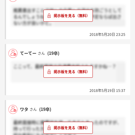
推薦書出すことで他への企業への流出を防ごうとして
るんでしょうね。まだ他の企業受ける予定ならば出さ
ない方が良いかと。
2018年5月20日 23:25
てーてー
(19卒)
さん
ここって、最終面接で交通費支給されますかね…？
2018年5月19日 15:37
ワタ
(19卒)
さん
最終面接時に推薦状を持ってきてとあったのですが、
持って行った方が良いですか？