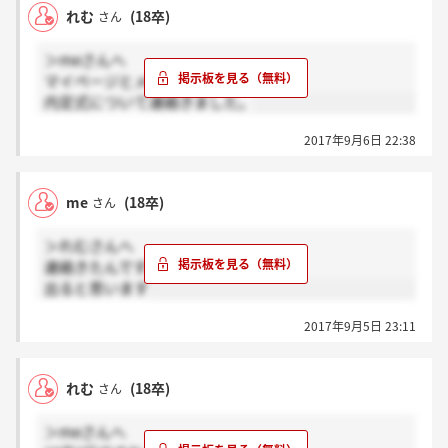
【残業・休暇について】
れむ
(18卒)
さん
全社的に残業時間をなるべく減らすように指示があり
ます(年間2桁程度の残業時間しかない職場もありま
＞meさんへ
す)。ただし業務上、場所によっては深夜呼出・夜勤・
マイページとメールで
輪番があるところも…。
内定式について連絡きました。
有給休暇は、よっぽどのことがない限り確実に取れま
す。
2017年9月6日 22:38
【入社試験について】
かれこれ数年前の話ですので、参考程度でお願いしま
me
(18卒)
さん
す。
基礎的な問題が多いです。受かるかは別として、普通
＞れむさんへ
に勉強していて企業研究や新聞、ニュースなどを見て
連絡きたんですか？
れば、割と解けます。
出ると思います
面接は、私の時は人事担当者2名と割とフランクな感
じでした。(質問はよくある内容が殆どですが、「お
2017年9月5日 23:11
酒飲む機会多いけど大丈夫ですか」なんて質問もあり
ました。)
最近のログも見ましたが、推薦書もまだあるんです
れむ
(18卒)
さん
ね…。出せばとりあえず有利的な感じもしますが、自
分に正直になって考えて下さい。他社の内々定を持っ
＞meさんへ