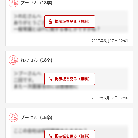
プー
(18卒)
さん
ループが保守している電柱の数やNTTビル数)が
出題されました。
＞れむさんへ
それほど気張らなくても大丈夫だと思います。
ありがとうございます！
一般常識とはITに関する事とかですかね？
2017年6月17日 12:41
れむ
(18卒)
さん
＞プーさんへ
二回です。
また一次面接当日には面接前に
一般常識レベルの筆記試験があります。
2017年6月17日 07:46
プー
(18卒)
さん
ここの会社は何回面接ありますか？