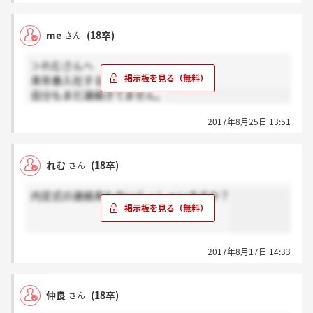
me
(18卒)
さん
＞れむさんへ
来年春入社する者です。
自分もまだ連絡きてません。
2017年8月25日 13:51
れむ
(18卒)
さん
内定式の連絡来た方いらっしゃいますか？
2017年8月17日 14:33
仲良
(18卒)
さん