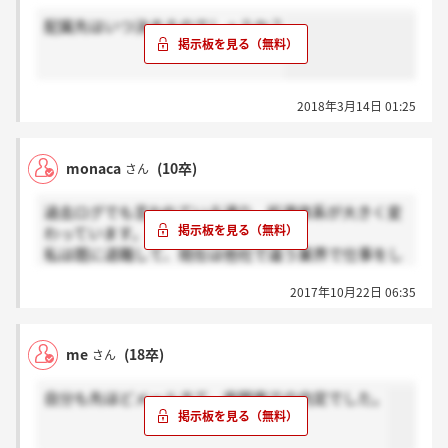
配属先はいつ決まるのでしょうか？
2018年3月14日 01:25
monaca
(10卒)
さん
過去ログでも言われている通り、処遇体系が大きく変
わっています。
私は既に退職して、現在は他社で違う業界で仕事をし
ている身ですが、今後MEへ入社を考えている方向け
2017年10月22日 06:35
に諸々書き込んでおきます。
【給与(ボーナス込)】
me
(18卒)
さん
22歳大卒(B2J2):196,040円/年収305万
30歳時点(B2J1):223,230円/年収345万
自分も先ほどメールきて、南関東での内定でした。
40歳時点(B1J1):264,680円/年収400万
(※残業代や各種手当は含みません。新卒給与は採用
サイト引用。30歳・40歳給与はモデルケースとして実