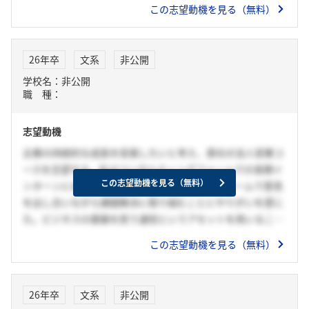
この志望動機を見る（無料）
なシステム開発に携わり、ITを通じて社会全体に貢献したい
と考えるようになった。貴社のソリューションエンジニアと
して、システムの企画から運用保守まで一貫して携わり、お
26年卒
文系
非公開
客様の課題解決に尽力したい。そのためには、お客様の業務
学校名：非公開
や背景を深く理解し、同じ視点に立って課題を把握すること
職 種：
が重要だと考えている。また、アルバイトで培った「お客様
の潜在的なニーズを引き出し、最適な提案を行う力」を活か
志望動機
し、ITの分野でも本質的な課題を見極めながら、より良いサ
ービスを提供できるよう努めたい。
企業の持続的な成長を促進したいと考え、貴社の法人営業コ
ースを志望する。私はコンサルティングファームでの長期イ
この志望動機を見る（無料）
ンターンにおいて、クライアントに寄り添い、チームで意見
を出し合いながら課題解決に取り組むことにやりがいを感じ
た。ビジネスの基盤を担う通信というアセットを用いること
で、実現できると考えている。中でも貴社は、クライアント
この志望動機を見る（無料）
とともにビジネスを「共創」するという姿勢が強く、サポー
ターに留まらずプレイヤーとしても関われる点に強く惹かれ
ている。法人営業において、私の強みである「視点に寄り添
26年卒
文系
非公開
った思考力」と「やり抜く力」を生かしたい。長期インター