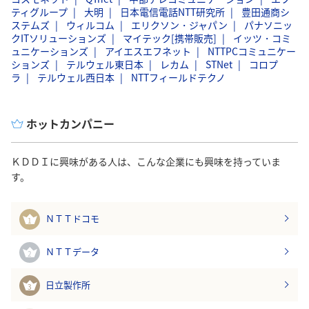
ティグループ
大明
日本電信電話NTT研究所
豊田通商シ
ステムズ
ウィルコム
エリクソン・ジャパン
パナソニッ
クITソリューションズ
マイテック[携帯販売]
イッツ・コミ
ュニケーションズ
アイエスエフネット
NTTPCコミュニケー
ションズ
テルウェル東日本
レカム
STNet
コロプ
ラ
テルウェル西日本
NTTフィールドテクノ
ホットカンパニー
ＫＤＤＩに興味がある人は、こんな企業にも興味を持っていま
す。
ＮＴＴドコモ
1
ＮＴＴデータ
2
日立製作所
3