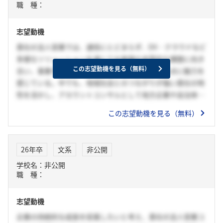
職 種：
じている現実に課題意識を持つようになった。
貴社は固定通信、移動体通信、グローバル通信を統合的に提
志望動機
供している。ゼミ発表会で培った課題解決力を活かし、法務
の立場から貴社の事業を支え新技術の社会実装を推進するこ
貴社の法人営業では、通信にとどまらず、DX・クラウドなど
とで、都市部と地方、そして世界の格差を埋め、人々がどこ
多様なソリューションを通じてお客様の本質的な課題に向き
にいても平等な医療・教育を受けられる社会を実現させた
この志望動機を見る（無料）
合い、事業や業界そのものの変革に貢献している点に魅力を
い。
感じている。中でも、地域社会とのつながりが強い貴社の特
性を活かし、アカウントコンサルとして地方企業や自治体の
デジタル化・キャッシュレス化を支援し、地域経済の活性化
この志望動機を見る（無料）
に貢献したいと考え、志望する。「誰かのために行動できる
こと」が私の強みだ。この強みを活かして、目の前のお客様
に深く向き合いながら、その先にある社会課題を解決する営
26年卒
文系
非公開
業として、社会に変革を与えたい。
学校名：非公開
職 種：
志望動機
企業の持続的な成長を促進したいと考え、貴社の法人営業コ