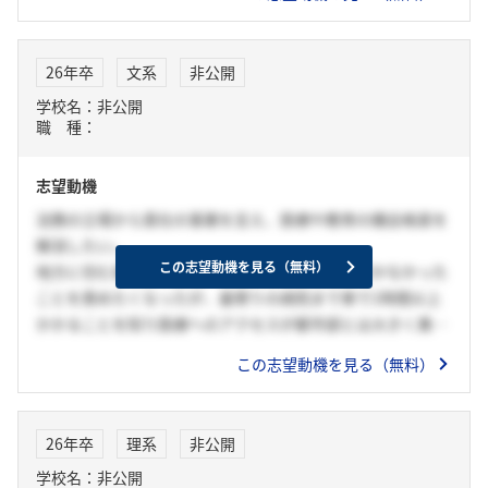
の声からボトルネックとなる問題を特定する力」が活きると
確信している。私は○○の活動で○社以上の○○にヒアリン
グを行い、彼らが抱えるボトルネックとなる問題を特定し、
26年卒
文系
非公開
その解決策まで考えた経験がある。この経験から、多様な人
学校名：非公開
が抱える様々な課題には必ず共通点があり、ボトルネックと
職 種：
なるいくつかの問題に帰着することを学んだ。これはまさ
に”10のお客様視点”そのものである。そこで、この力を活か
志望動機
し、お客さまに寄り添うことで”お客さまファースト＝
KDDI”というイメージを醸成したい。
法務の立場から貴社の事業を支え、医療や教育の機会格差を
解消したい。
この志望動機を見る（無料）
地方に住む祖母が体調を崩した際、早く病院に行かなかった
ことを責めたくなったが、最寄りの病院まで車で1時間以上
かかることを知り医療へのアクセスが都市部とは大きく異な
ることに衝撃を受けた。
この志望動機を見る（無料）
また、中学でテニス部に入部した際、テニスを教えられる指
導者がおらず独学での成績の伸びに限界を感じたが、高校で
は実績のある指導者に指導を受けたことで県大会ベスト16に
26年卒
理系
非公開
入ることができた。
学校名：非公開
この経験から、地域によって医療や教育の質に大きな差が生