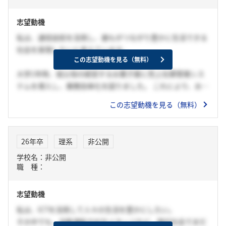
志望動機
私は、通信技術を活用し、誰もがつながり豊かに生活できる
社会を実現したいと考えています。
この志望動機を見る（無料）
大学1年時、祖父母の経営するお菓子屋に売上在庫管理シス
テムを導入し、業務効率化を図りました。 これにより、お客
様対応の余裕が生まれ、コミュニケーションの機会が増え、
この志望動機を見る（無料）
店舗全体に笑顔が広がりました。この経験から、人々の生活
がより豊かになる仕組みをつくることにやりがいを感じ、通
信技術を活かして社会に貢献したいと考えるようになりまし
26年卒
理系
非公開
た。
学校名：非公開
職 種：
貴社は通信事業だけでなく、多様な分野でお客様に寄り添
い、ワクワクする社会を創造している点に魅力を感じます。
志望動機
私は、お菓子屋の経営支援で培った「人に寄り添いながら課
題を解決する力」を活かし、通信技術と先端技術を融合さ
私は、ICTを活用して人々の生活を豊かにしたい。
せ、LX事業で地域の課題を解決し、社会の利便性と幸福度を
その中でも、自動運転やAIサイネージなど、現代社会でまだ