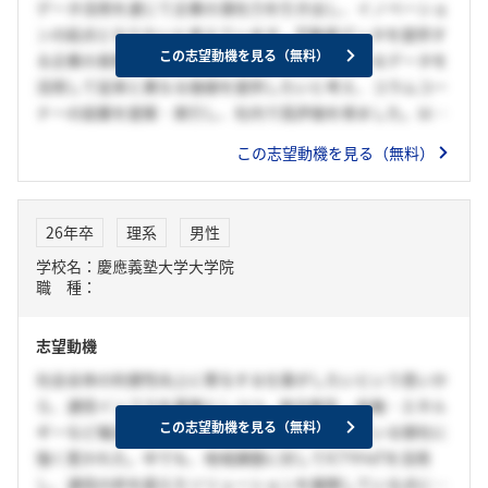
データ活用を通じて企業の潜在力を引き出し、イノベーショ
ンの起点となりたいと考えています。不動産データを提供す
この志望動機を見る（無料）
る企業の長期インターンシップでは、提供しているデータを
活用して従来と異なる価値を提供したいと考え、コラムコー
ナーの設置を提案・実行し、社内で高評価を得ました。以上
から、従来の企業活動に新たな視点を加え、企業の潜在力を
この志望動機を見る（無料）
引き出す活動に関心を持ちました。その中で、位置情報デー
タの活用やマーケティングなどの自社のデータ活用だけでな
く、通信×○○を通じて世の中に新たな視点を提案し続ける
26年卒
理系
男性
貴社に共感しました。貴社では、私の好奇心と行動力を活か
学校名：慶應義塾大学大学院
せると考えます。価値観を広げたいという思いから、インド
職 種：
人を対象とした国際交流サークルに所属し、従来の半分の期
間で交流企画を成功させました。2つの強みを活かし、新し
志望動機
い視点からデータとビジネスを融合させ、その実現に向けて
妥協せず行動したいと考えています。
社会全体の利便性向上に寄与する仕事がしたいという思いか
ら、通信インフラを基盤としつつ、地方創生・金融・エネル
この志望動機を見る（無料）
ギーなど幅広い領域で社会課題の解決に挑戦している御社に
強く惹かれた。中でも、地域課題に対してICTやIoTを活用
し、通信の枠を超えたソリューションを展開している点に、