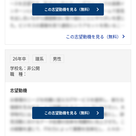
ースを志望する。私はコンサルティングファームでの長期イ
この志望動機を見る（無料）
ンターンにおいて、クライアントに寄り添い、チームで意見
を出し合いながら課題解決に取り組むことにやりがいを感じ
た。ビジネスの基盤を担う通信というアセットを用いること
で、実現できると考えている。中でも貴社は、クライアント
この志望動機を見る（無料）
とともにビジネスを「共創」するという姿勢が強く、サポー
ターに留まらずプレイヤーとしても関われる点に強く惹かれ
ている。法人営業において、私の強みである「視点に寄り添
26年卒
理系
男性
った思考力」と「やり抜く力」を生かしたい。長期インター
学校名：非公開
ンでは、１つの視点に縛られることなく様々な視点で最後ま
職 種：
で考え続けることでクライアントに満足していただける成果
を出すことができた。この経験を活かして、クライアントの
志望動機
表層的な課題から潜在的なニーズを汲み取り、アプローチし
ていきたい。
お客様のニーズを的確に捉えたITサービスを提供し、新たな
価値を生み出すことで信頼されるエンジニアになりたい。大
この志望動機を見る（無料）
学時代には、VBAを活用してプログラムを開発・導入し、研
究活動におけるデータ処理の効率を飛躍的に向上させた。こ
の経験を通じて、ITの力によって業務を効率化し、人々の利
便性を高めることに大きなやりがいを感じ、より規模の大き