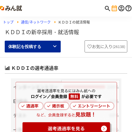
トップ
通信/ネットワーク
ＫＤＤＩの就活情報
ＫＤＤＩの新卒採用・就活情報
お気に入り
(
26138
)
体験記を投稿する
ＫＤＤＩの選考通過率