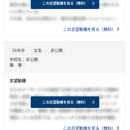
向上させたいと考えています。
この志望動機を見る（無料）
普及の進んでいない革新的ソリューションの発展に携わりた
いと考えている。
それ故、Starlink活用など、貴社の最先端ソリューションに
取り組む姿勢に魅力を感じている。そして、その最先端の技
この志望動機を見る（無料）
術基盤により、革新的なソリューションを提供したい。
しかし、革新的なプロジェクトには、意見の対立や複雑な開
発計画がつきものである。そこで活かせる私の強み「客観的
26年卒
文系
非公開
な統率力」がある。私は学生時代、友人を巻き込み、アプリ
学校名：非公開
開発を主導した経験がある。その中で、プロジェクトを俯瞰
職 種：
的に考え、必要な施策を実行することで、最終的なゴールま
で一貫してアプリを開発することができた。
志望動機
以上から、自身の俯瞰的なリーダーシップで、チームの能力
の最大化に貢献し、革新的なソリューションによって人々の
カスタマーサービス企画部でお客さまの多様な声から問題を
生活を豊かにしたいと考える。
特定し改善し続けることで、お客さまと共により良いサービ
この志望動機を見る（無料）
スを共創し、”お客さまファースト＝KDDI”というイメージ
を醸成したい。機械に弱い高齢者や言語の壁がある外国人が
増加している近年では、よりいっそうお客さま視点を徹底す
るべきであると考えている。この際、私の「多様なお客さま
この志望動機を見る（無料）