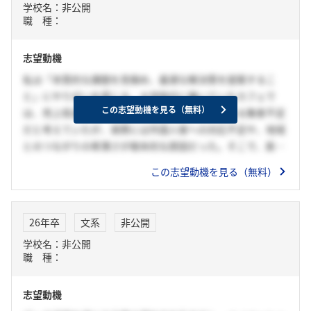
学校名：非公開
ンでは、１つの視点に縛られることなく様々な視点で最後ま
職 種：
で考え続けることでクライアントに満足していただける成果
を出すことができた。この経験を活かして、クライアントの
志望動機
表層的な課題から潜在的なニーズを汲み取り、アプローチし
ていきたい。
私は「本質的な課題を見極め、最適な解決策を提案するこ
と」にやりがいを感じる。大学時代に働いていたカフェで
この志望動機を見る（無料）
は、売上低迷という課題に直面した。当初、単なる集客不足
だと考えていたが、実際には外国人客への対応不足や、地域
とのつながりの希薄さが根本的な原因だった。そこで、英語
版メニューの作成や地域大学とのコラボレーション企画を実
この志望動機を見る（無料）
施し、結果として新たな顧客層を獲得。売上向上に貢献する
とともに、課題の本質を捉えた施策の重要性を実感した。貴
社の法人営業においても、単なる通信サービスの提供ではな
26年卒
文系
非公開
く、顧客の抱える本質的な課題を見極め、最適なソリューシ
学校名：非公開
ョンを提案することが求められると考える。私は、現場での
職 種：
課題発見力と柔軟な提案力を活かし、貴社の幅広い通信ソリ
ューションを用いて、顧客の事業成長に貢献したい。
志望動機