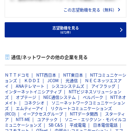
技術と社会性の両立を本気で目指している姿勢を感じた。大
この志望動機を見る（無料）
学での研究やデータ分析の経験を活かし、人々の暮らしに直
結するサービスの価値向上に貢献したいと考えている。
志望動機を見る
（672件）
通信/ネットワークの他の企業を見る
ＮＴＴドコモ
NTT西日本
NTT東日本
NTTコミュニケーシ
ョンズ
ＫＤＤＩ
JCOM
光通信
ＮＥＣネッツエスア
イ
ANAテレマート
シスコシステムズ
アイフラッグ
インターネットイニシアティブ
NTTビジネスソリューション
ズ
オプテージ
NEC通信システム
ベルパーク
NTTネオ
メイト
コネクシオ
ソニーネットワークコミュニケーション
ズ
エムティーアイ
リクルートコミュニケーションズ
(RCO)
イーアクセスグループ
NTTデータ関西
スターティ
ア
NTT-ME
ユアテック
ソニー・エリクソン・モバイルコ
ミュニケーションズ
SB C&S
平成電電
日本電信電話
コスモネット
QTnet
中部テレコミュニケーション
エフ