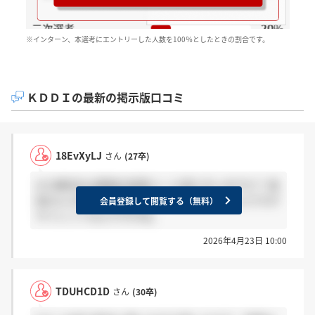
※インターン、本選考にエントリーした人数を100％としたときの割合です。
ＫＤＤＩの最新の掲示版口コミ
18EvXyLJ
さん
(27卒)
4/13締切のai面接の結果メール来た方いますか？ 結
局22と23の二次面接までメール来なかったんですが
会員登録して閲覧する（無料）
サイレントなんですかね。
2026年4月23日 10:00
TDUHCD1D
さん
(30卒)