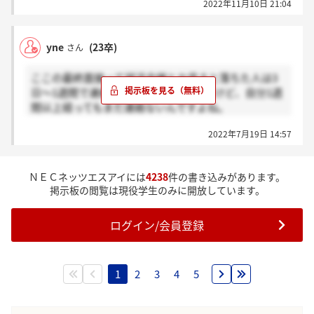
2022年11月10日 21:04
yne
(23卒)
さん
ここの最終面接って就活会議とか見ると落ちた人は3
日～1週間で連絡来てるみたいなんですけど、自分1週
間以上経ってもまだ連絡ないんですよね。
1週間以上経ってから内定連絡来た方います？後、答
2022年7月19日 14:57
えられる方だけでいいのですがお祈りメールどのぐら
いできましたか？
ＮＥＣネッツエスアイには
4238
件の書き込みがあります。
掲示板の閲覧は現役学生のみに開放しています。
ログイン/会員登録
1
2
3
4
5