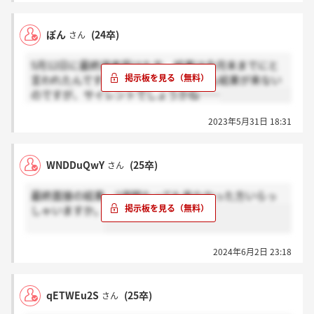
ぽん
(24卒)
さん
5月12日に最終選考受けた方、結果は今月末までにと
言われたんですが、今日の18時過ぎても結果が来ない
のですが、サイレントでしょうかね……
2023年5月31日 18:31
WNDDuQwY
(25卒)
さん
最終面接の結果、2週間たっても来なかった方いらっ
しゃいますか。
2024年6月2日 23:18
qETWEu2S
(25卒)
さん