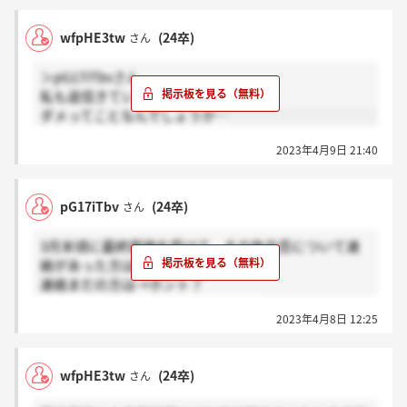
wfpHE3tw
(24卒)
さん
＞pG17iTbvさん
私も返信きていません！
ダメってことなんでしょうか…
2023年4月9日 21:40
pG17iTbv
(24卒)
さん
3月末頃に最終面接を受けて、その後合否について連
絡があった方は→感謝
連絡まだの方は→ホント？
で教えてください、お願いします！
2023年4月8日 12:25
wfpHE3tw
(24卒)
さん