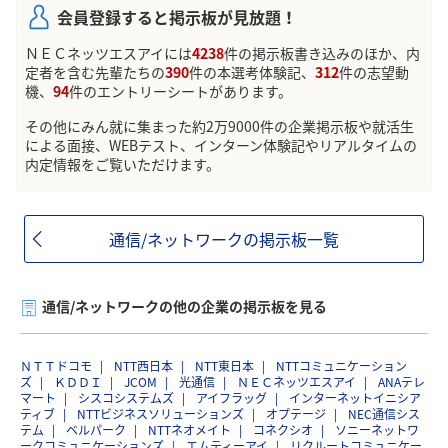
会員登録すると掲示板が見放題！
ＮＥＣネッツエスアイには
4238
件の掲示板書き込みのほか、内
定者を含む先輩たちの
390
件の本選考体験記、
312
件の志望動
機、
94
件のエントリーシートがあります。
その他にみん就に集まった約2万9000件の企業掲示板や就活生
による面接、WEBテスト、インターン体験記やリアルタイムの
内定情報をご覧いただけます。
通信/ネットワークの掲示板一覧
通信/ネットワークの他の企業の掲示板を見る
ＮＴＴドコモ
NTT西日本
NTT東日本
NTTコミュニケーション
ズ
ＫＤＤＩ
JCOM
光通信
ＮＥＣネッツエスアイ
ANAテレ
マート
シスコシステムズ
アイフラッグ
インターネットイニシア
ティブ
NTTビジネスソリューションズ
オプテージ
NEC通信シス
テム
ベルパーク
NTTネオメイト
コネクシオ
ソニーネットワ
ークコミュニケーションズ
エムティーアイ
リクルートコミュニケー