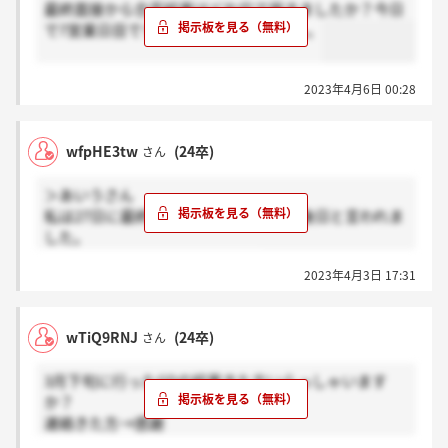
最終面接から合否結果はどれ位で届きましたか？今日
で7営業日目ですがまだ届いていません。
2023年4月6日 00:28
wfpHE3tw
(24卒)
さん
＞あいうさん
私は27日に最終面接を受けましたが、後日と言われま
した。
皆さん同じ伝え方なのですかね?
2023年4月3日 17:31
wTiQ9RNJ
(24卒)
さん
3月下旬に行ったGDの結果きた方いらっしゃいます
か？
連絡きた方→感謝
まだの方→ホント