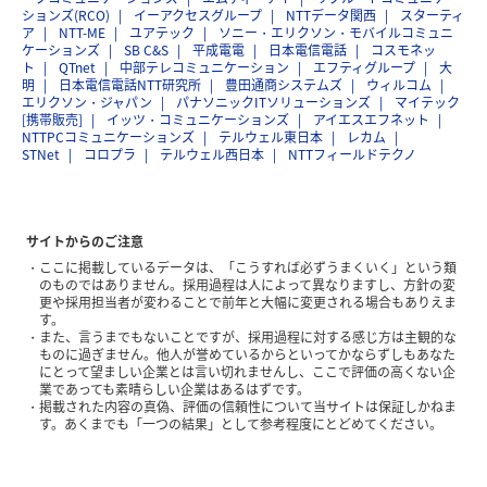
ションズ(RCO)
イーアクセスグループ
NTTデータ関西
スターティ
ア
NTT-ME
ユアテック
ソニー・エリクソン・モバイルコミュニ
ケーションズ
SB C&S
平成電電
日本電信電話
コスモネッ
ト
QTnet
中部テレコミュニケーション
エフティグループ
大
明
日本電信電話NTT研究所
豊田通商システムズ
ウィルコム
エリクソン・ジャパン
パナソニックITソリューションズ
マイテック
[携帯販売]
イッツ・コミュニケーションズ
アイエスエフネット
NTTPCコミュニケーションズ
テルウェル東日本
レカム
STNet
コロプラ
テルウェル西日本
NTTフィールドテクノ
サイトからのご注意
ここに掲載しているデータは、「こうすれば必ずうまくいく」という類
のものではありません。採用過程は人によって異なりますし、方針の変
更や採用担当者が変わることで前年と大幅に変更される場合もありえま
す。
また、言うまでもないことですが、採用過程に対する感じ方は主観的な
ものに過ぎません。他人が誉めているからといってかならずしもあなた
にとって望ましい企業とは言い切れませんし、ここで評価の高くない企
業であっても素晴らしい企業はあるはずです。
掲載された内容の真偽、評価の信頼性について当サイトは保証しかねま
す。あくまでも「一つの結果」として参考程度にとどめてください。