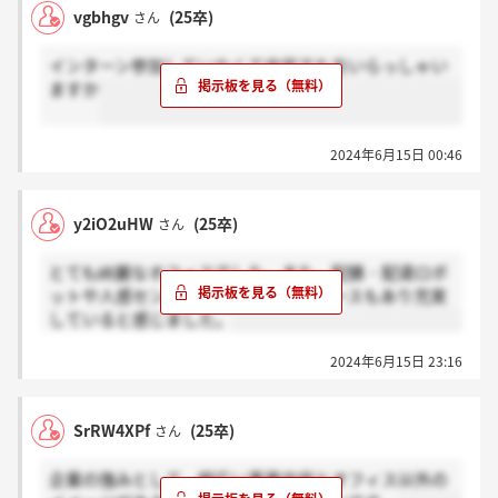
vgbhgv
(25卒)
さん
インターン参加していなくて内定でた方いらっしゃい
ますか
2024年6月15日 00:46
y2iO2uHW
(25卒)
さん
とても綺麗なオフィスでした。また、配膳・配達ロボ
ットや人感センサー、個室ワークスペースもあり充実
していると感じました。
2024年6月15日 23:16
SrRW4XPf
(25卒)
さん
企業の強みとして、幅広い事業内容とオフィス以外の