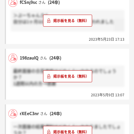
fCSnj9sc
(24卒)
さん
＞ぷーちゃんさん
自分は1ヶ月以内にメールか電話だと言われました
2023年5月23日 17:13
198zaulQ
(24卒)
さん
最終面接の合否連絡はどのくらいかかるのでしょう
か？
1週間以内の方→感謝
それ以上→ホント？
2023年5月9日 13:07
でお願いします！
rXEeC3nr
(24卒)
さん
一次面接の結果通知はどのくらいかかりましたでしょ
うか？