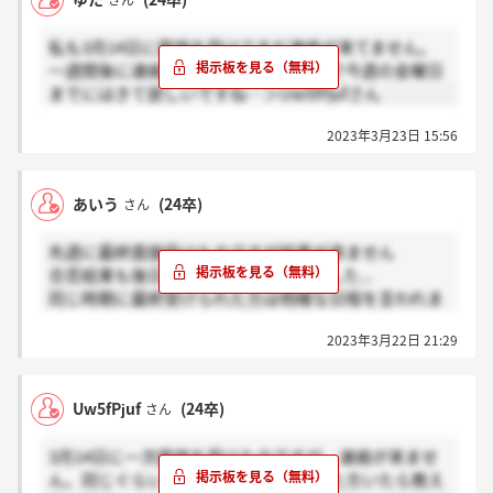
さん
私も3月14日に面接を受けてまだ連絡が来てません。
一週間後に連絡しますと言っていたので今週の金曜日
までにはきて欲しいですね…＞Uw5fPjufさん
2023年3月23日 15:56
あいう
(24卒)
さん
先週に最終面接受けたのですが結果が来ません
合否結果も後日としか言われませんでした...
同じ時期に最終受けられた方は明確な日程を言われま
したか？
2023年3月22日 21:29
Uw5fPjuf
(24卒)
さん
3月14日に一次面接を受けたのですが、連絡が来ませ
ん。同じぐらいの時期に受けて連絡きた方いたら教え