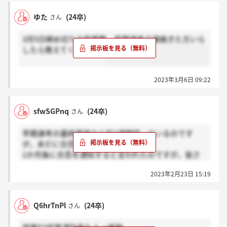
ゆた
(24卒)
さん
3月5日締め切りの営業職 早期選考で連絡きた方いら
したら教えてください！
2023年3月6日 09:22
sfwSGPnq
(24卒)
さん
早期選考の最終面接から約2週間経っているのです
が，未だに合否の連絡が来ません，，，
1か月後に合否を通知すると言われたのですが，皆さ
んはどのくらいで来ましたか？
2023年2月23日 15:19
Q6hrTnPl
(24卒)
さん