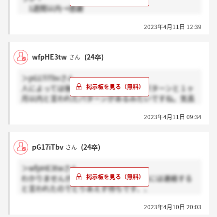
1週間以内→感謝
それ以上→ホント
2023年4月11日 12:39
でお願いします?
wfpHE3tw
(24卒)
さん
＞pG17iTbvさん
人によっては後日連絡すると言われたパターンと１ヶ
月以内と言われたパターンがあるみたいですね。気長
に待ちます。
2023年4月11日 09:34
pG17iTbv
(24卒)
さん
＞wfpHE3twさん
わかりませんが、私の場合は1ヶ月以内には連絡する
と言われたのでとりあえず待ちです、、
早く結果来てほしいですね
2023年4月10日 20:03