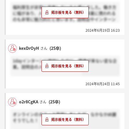
福利厚生が非常に充実していると感じました。働き方
に幅があり、人々の生活を担う大きな事業に携われる
のも非常に魅力的だと思います。説明会やインターン
でも非常に穏やかな人が多く雰囲気の良い会社だと思
2024年6月19日 16:23
いました。
kexDrOyH
(25卒)
さん
1dayインターンに参加したのに、優遇が来ない変な企
業。説明会の人には来ているのに。
2024年8月24日 11:45
o2r8CgKA
(25卒)
さん
オンラインのオフィス見学しましたが、なかなか綺麗
そうでした！