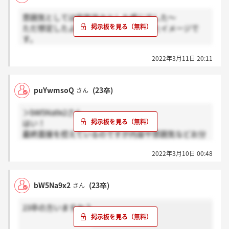
雰囲気としては和気藹々とした感じでした～
ただ想定したよりもかなり早く終わったイメージで
す。
ただ良い結果は頂けたので面接時間で一喜一憂はしな
2022年3月11日 20:11
くても良さそうですね
puYwmsoQ
(23卒)
さん
＞bW5Na9x2さん
はい！
最終面接を控えているのですが内容や雰囲気などお分
かりでしたら教えていただけますと幸いです。
2022年3月10日 00:48
bW5Na9x2
(23卒)
さん
23卒の方いますか？