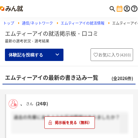
トップ
通信/ネットワーク
エムティーアイの就活情報
エムティーアイ
エムティーアイの就活掲示板・口コミ
最新の選考状況・選考結果
お気に入り
(
4203
)
体験記を投稿する
エムティーアイの最新の書き込み一覧
(全2026件)
、
(24卒)
さん
過去の先輩にあるような圧迫面接はありましたか？