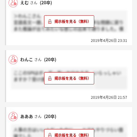
えむ
(20卒)
さん
＞わんこさん
言語長文一題、非言語推論が出ては簡単な問題に戻り
また推論が出てみたいな感じの出来で通りました。僕
は非言語相当やらかしたと思っていたのですが大丈夫
2019年4月26日 23:31
だったので、ボーダーそこまで高くないと思います。
わんこ
(20卒)
さん
ここのSPIはボーダー高いか分かる方、いらっしゃい
ますか？受け直すか迷っております…。
2019年4月26日 21:57
あああ
(20卒)
さん
人事の方はいい人だったのに、、とてもやりづらい面
接でした