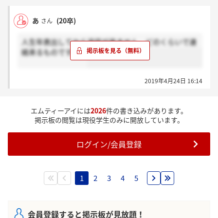
あ
(20卒)
さん
人生年表出してから返信が来ません。どのくらいで連
絡来るものですか？
2019年4月24日 16:14
エムティーアイには
2026
件の書き込みがあります。
掲示板の閲覧は現役学生のみに開放しています。
ログイン/会員登録
1
2
3
4
5
会員登録すると掲示板が見放題！