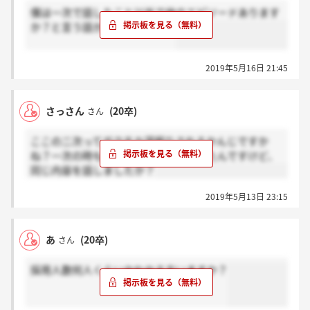
僕は一次で話したこと以外で他のエピソードあります
か？と言う話から深掘りでした
2019年5月16日 21:45
さっさん
(20卒)
さん
ここの二次ってガクチカ深堀りされるかんじですか
ね？一次の時もほぼガクチカのみだったんですけど、
同じ内容を話しましたか？
2019年5月13日 23:15
あ
(20卒)
さん
採用人数何人くらいかわかる方いますか？