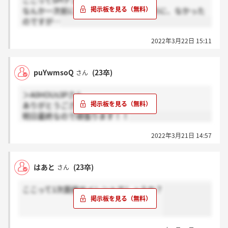
ここってSPIテストありますか？
なんか一次前にあるって書いてあったのに、なかった
のですが…
2022年3月22日 15:11
puYwmsoQ
(23卒)
さん
＞A0HOUs3Pさん
ありがとうございます！
明日最終なので頑張ります！！
2022年3月21日 14:57
はあと
(23卒)
さん
ここって1次面接サイレントでしょうか？