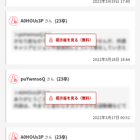
2022年3月19日 17:40
A0HOUs3P
(23卒)
さん
＞puYwmsoQさん
かなり前なのではっきりと覚えてはいませんが、所謂
キャリアビジョンや具体的にどういう事をしていきた
いか等、基本的な質問だった気がします。
2022年3月18日 18:44
参考までに開発職の面接でした～
puYwmsoQ
(23卒)
さん
＞A0HOUs3Pさん
ありがとうございます！
内容は、今までと変わらずガクチカや志望動機などで
しょうか？
2022年3月17日 00:51
A0HOUs3P
(23卒)
さん