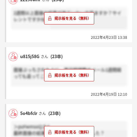
2週間以上面接の結果が来ていない方居ますか？サイ
レントですかね。
2022年4月23日 13:38
u815j58G
(23卒)
さん
面接ぶっちされた上に、再日程調整のメール1週間経
っても返ってこないです。
良い会社だなと感じていたのに、社員のことを大事に
2022年4月19日 12:10
しない会社なのではと思ってしまう。
5o4bfclr
(23卒)
さん
＞puYwmsoQさん
最終面接の結果とかってもう連絡きました？