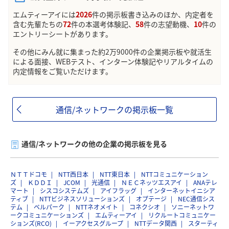
エムティーアイには
2026
件の掲示板書き込みのほか、内定者を
含む先輩たちの
72
件の本選考体験記、
58
件の志望動機、
10
件の
エントリーシートがあります。
その他にみん就に集まった約2万9000件の企業掲示板や就活生
による面接、WEBテスト、インターン体験記やリアルタイムの
内定情報をご覧いただけます。
通信/ネットワークの掲示板一覧
通信/ネットワークの他の企業の掲示板を見る
ＮＴＴドコモ
NTT西日本
NTT東日本
NTTコミュニケーション
ズ
ＫＤＤＩ
JCOM
光通信
ＮＥＣネッツエスアイ
ANAテレ
マート
シスコシステムズ
アイフラッグ
インターネットイニシア
ティブ
NTTビジネスソリューションズ
オプテージ
NEC通信シス
テム
ベルパーク
NTTネオメイト
コネクシオ
ソニーネットワ
ークコミュニケーションズ
エムティーアイ
リクルートコミュニケー
ションズ(RCO)
イーアクセスグループ
NTTデータ関西
スターティ