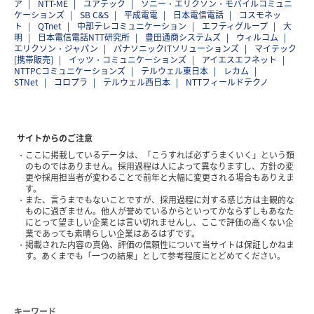
ア
NTT-ME
ユアテック
ソニー・エリクソン・モバイルコミュニ
ケーションズ
SB C&S
平成電電
日本電信電話
コスモネッ
ト
QTnet
中部テレコミュニケーション
エフティグループ
大
明
日本電信電話NTT研究所
豊田通商システムズ
ウィルコム
エリクソン・ジャパン
パナソニックITソリューションズ
マイテック
[携帯販売]
イッツ・コミュニケーションズ
アイエスエフネット
NTTPCコミュニケーションズ
テルウェル東日本
レカム
STNet
コロプラ
テルウェル西日本
NTTフィールドテクノ
サイトからのご注意
ここに掲載しているデータは、「こうすれば必ずうまくいく」という類
のものではありません。採用過程は人によって異なりますし、方針の変
更や採用担当者が変わることで前年と大幅に変更される場合もありえま
す。
また、言うまでもないことですが、採用過程に対する感じ方は主観的な
ものに過ぎません。他人が誉めているからといってかならずしもあなた
にとって望ましい企業とは言い切れませんし、ここで評価の高くない企
業であっても素晴らしい企業はあるはずです。
掲載された内容の真偽、評価の信頼性について当サイトは保証しかねま
す。あくまでも「一つの結果」として参考程度にとどめてください。
キーワード