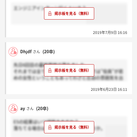
エンジニアインターン行く人いる？
2019年7月9日 16:16
Dhjdf
(20卒)
さん
先日6回目の最終面接で落ちました。
それまでは全て和やかでしたが、最終では”役員”が若
めの女性ということもあってわざと圧迫の雰囲気を出
しているのかと思うくらいにやりにくかったです。
2019年6月23日 16:11
人事の人の案内や面接開始時間など全体的に雑に扱わ
れたこともあっていい印象はありません。
滑り止めや第一志望に向けての面接の練習にはいいと
ay
(20卒)
さん
思います。
第一志望だった他の企業に内定をもらったので、書き
ESの結果はいつ頃届きますか？
込みました。
落ちてる場合はサイレントなのでしょうか。