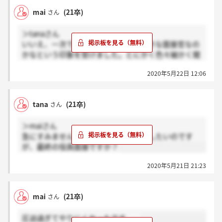
mai
(21卒)
さん
＞tanaさん
いいえ、一次です。非常に深掘りが好きな面接官なの
かなという印象を受けました。とにかく色々細かく聞
かれて答えるのに正直少しうんざりでした。。
2020年5月22日 12:06
tana
(21卒)
さん
＞maiさん
急にすみません。心構えとしてお聞きしたいのです
が、最終の役員面接ですか？
2020年5月21日 21:23
mai
(21卒)
さん
圧迫過ぎてやりにくかったです。。