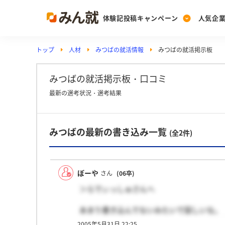
体験記投稿キャンペーン
人気企
トップ
人材
みつばの就活情報
みつばの就活掲示板
Post
Ranking
PickUp
投稿する
ランキングを見る
注目の企業特集
みつばの就活掲示板・口コミ
最新の選考状況・選考結果
Vote
みつばの最新の書き込み一覧
投票する
(全2件)
動画で知ろう！業界・
ぼーや
さん
(06卒)
＞らでぃっしゅさんへ
あまり書き込んでないみたいで寂しいな。
らでぃっしゅさんまだみてるかな？
2005年5月31日 22:25