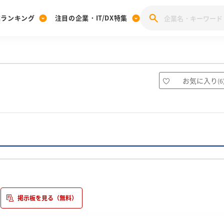
業ランキング
注目の企業・IT/DX特集
注目の企業特集
みんなのIT業界新卒就職人気企業ランキング
みんな
[27卒] 本選考体験記投稿キャンペーン
28卒 注目企業特集
27卒 注目企業特集
みんなのDX企業就職ブランド調査
お気に入り
(
6
注目のIT・DX企業特集
28卒 IT・DX企業特集
27卒 IT・DX企業特集
28卒
みんなのIT業界新卒就職人気企業ランキング
みんな
企業研究