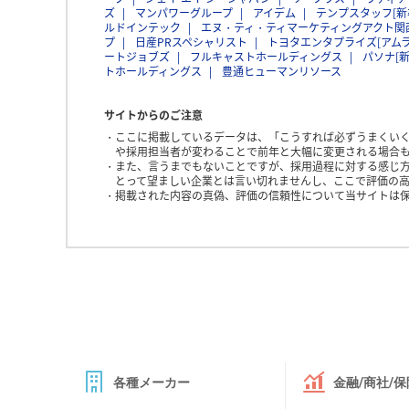
ズ
マンパワーグループ
アイデム
テンプスタッフ[新
ルドインテック
エヌ・ティ・ティマーケティングアクト関
プ
日産PRスペシャリスト
トヨタエンタプライズ[アム
ートジョブズ
フルキャストホールディングス
パソナ[
トホールディングス
豊通ヒューマンリソース
サイトからのご注意
ここに掲載しているデータは、「こうすれば必ずうまくい
や採用担当者が変わることで前年と大幅に変更される場合
また、言うまでもないことですが、採用過程に対する感じ
とって望ましい企業とは言い切れませんし、ここで評価の高
掲載された内容の真偽、評価の信頼性について当サイトは
各種メーカー
金融/商社/保