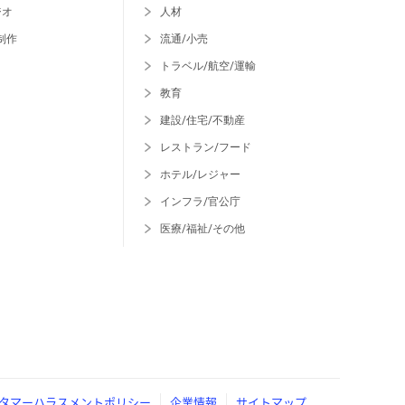
ジオ
人材
制作
流通/小売
トラベル/航空/運輸
教育
建設/住宅/不動産
レストラン/フード
ホテル/レジャー
インフラ/官公庁
医療/福祉/その他
タマーハラスメントポリシー
企業情報
サイトマップ