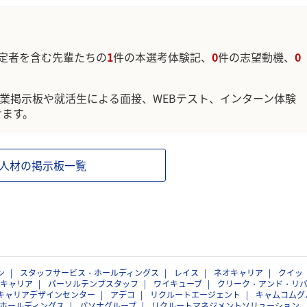
定者を含む先輩たちの
1
件の本選考体験記、
0
件の志望動機、
0
企業掲示板や就活生による面接、WEBテスト、インターン体験
けます。
人材の掲示板一覧
ン
スタッフサービス・ホールディングス
レイス
ネオキャリア
クイッ
キャリア
パーソルテンプスタッフ
ワイキューブ
クリーク・アンド・リ
キャリアデザインセンター
アデコ
リクルートエージェント
キャムコムグ
ホールディングス
パソナグループ
リクルートマネジメントソリューション