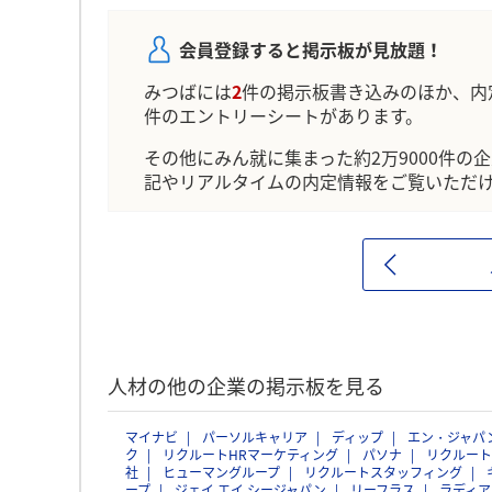
会員登録すると掲示板が見放題！
みつばには
2
件の掲示板書き込みのほか、内
件のエントリーシートがあります。
その他にみん就に集まった約2万9000件の
記やリアルタイムの内定情報をご覧いただ
人材の他の企業の掲示板を見る
マイナビ
パーソルキャリア
ディップ
エン・ジャパ
ク
リクルートHRマーケティング
パソナ
リクルート
社
ヒューマングループ
リクルートスタッフィング
ープ
ジェイ エイ シージャパン
リーフラス
ラディア