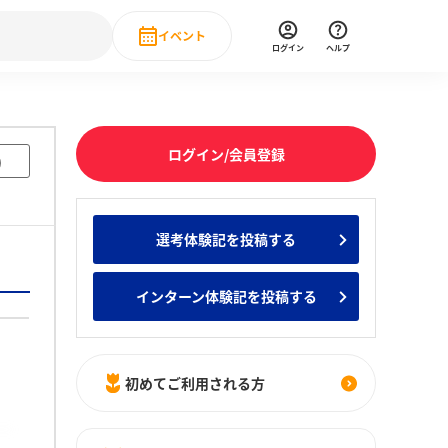
イベント
ログイン
ヘルプ
Event
の新卒就職人気企業ランキング
みんなのインターン人気企業ランキン
直近のイベント一覧
ログイン/会員登録
)
もっと見る
 IT・DX現場社員インタビュー
選考体験記を投稿する
の新卒就職人気企業ランキング
みんなのインターン人気企業ランキン
インターン体験記を投稿する
初めてご利用される方