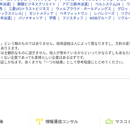
卒派遣]
静銀ビジネスクリエイト
アデコ[新卒派遣]
ベルシステム24
ワ
西
三菱UFJトラストビジネス
ウィルプラウド・ホールディングス
グロッ
ラックスミレル]
セントメディア
ベネフィットワン
レバレジーズ
リク
新卒派遣]
パソナキャリア
学情
フジスタッフ
WDBグループ
リクル
く」という類のものではありません。採用過程は人によって異なりますし、方針の変
もありえます。
方は主観的なものに過ぎません。他人が誉めているからといってかならずしもあなた
くない企業であっても素晴らしい企業はあるはずです。
保証しかねます。あくまでも「一つの結果」として参考程度にとどめてください。
険
情報通信コンサル
マスコ