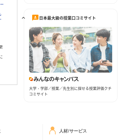
ー
ル
日本最大級の授業口コミサイト
ー
更
に
大学・学部／授業／先生別に探せる授業評価クチ
コミサイト
ミ
人材/サービス