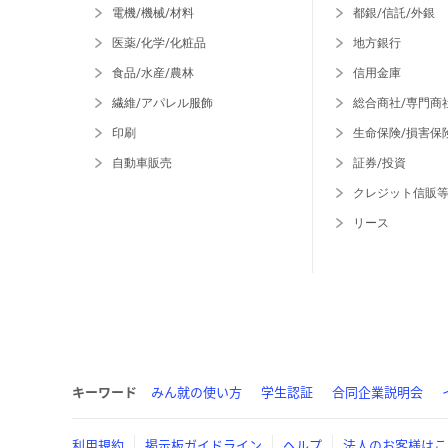
電機/機械/材料
都銀/信託/外銀
医薬/化学/化粧品
地方銀行
食品/水産/農林
信用金庫
繊維/アパレル服飾
総合商社/専門商
印刷
生命保険/損害保
自動車販売
証券/投資
クレジット信販
リース
キーワード
みん就の使い方
学生認証
合同企業説明会
利用規約
掲示板ガイドライン
ヘルプ
法人のお客様はこ