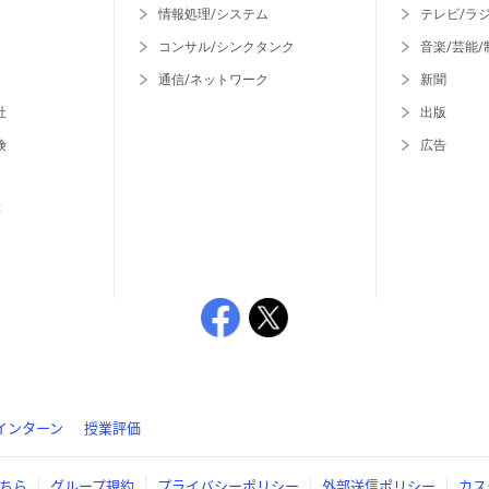
情報処理/システム
テレビ/ラ
コンサル/シンクタンク
音楽/芸能/
通信/ネットワーク
新聞
社
出版
険
広告
等
インターン
授業評価
ちら
グループ規約
プライバシーポリシー
外部送信ポリシー
カス